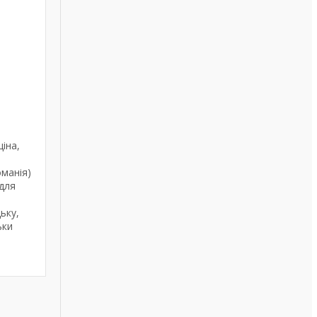
іна,
оманія)
для
ьку,
ьки