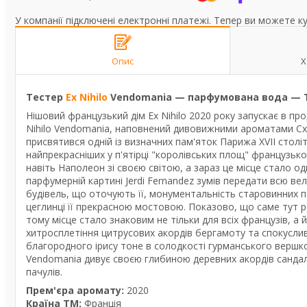
У компанії підключені електронні платежі. Тепер ви можете к
Опис
Х
Тестер
Ex Nihilo
Vendomania — парфумована вода — Т
Нішовий французький дім Ex Nihilo 2020 року запускає в п
Nihilo Vendomania, наповнений дивовижними ароматами Схо
присвятився одній із визначних пам'яток Парижа XVII стол
найпрекрасніших у п'ятірці "королівських площ" французько
навіть Наполеон зі своєю світою, а зараз це місце стало од
парфумерній картині Jerdi Fernandez зумів передати всю вели
будівель, що оточують її, монументальність старовинних па
цеглинці її прекрасною мостовою. Показово, що саме тут ро
тому місце стало знаковим не тільки для всіх французів, а 
хитросплетіння цитрусових акордів бергамоту та спокусли
благородного ірису тоне в солодкості гурманського вершк
Vendomania дивує своєю глибиною деревних акордів сандал
пачулів.
Прем'єра аромату:
2020
Країна ТМ:
Франція