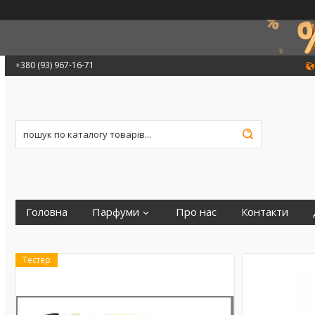
+380 (93) 967-16-71
Головна
Парфуми
Про нас
Контакти
Тестер