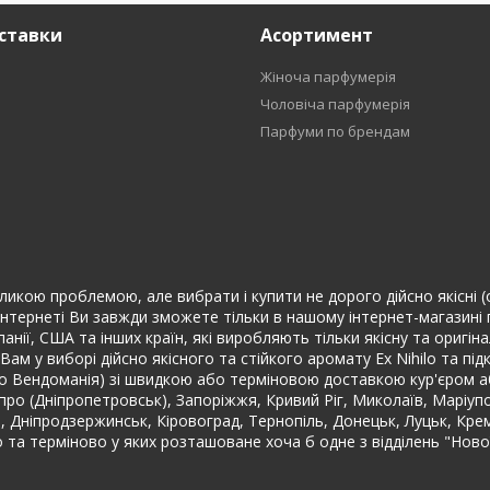
ставки
Асортимент
Жіноча парфумерія
Чоловіча парфумерія
Парфуми по брендам
еликою проблемою, але вибрати і купити не дорого дійсно якісні (
інтернеті Ви завжди зможете тільки в нашому інтернет-магазині п
спанії, США та інших країн, які виробляють тільки якісну та ориг
ам у виборі дійсно якісного та стійкого аромату Ex Nihilo та пі
іло Вендоманія) зі швидкою або терміновою доставкою кур'єром 
Дніпро (Дніпропетровськ), Запоріжжя, Кривий Ріг, Миколаїв, Маріуп
не, Дніпродзержинськ, Кіровоград, Тернопіль, Донецьк, Луцьк, Кр
ко та терміново у яких розташоване хоча б одне з відділень "Нов