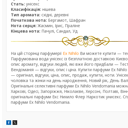
Стать:
унісекс
Класифікація:
нішева
Тип аромата:
східні, деревні
Початкова нота:
Бергамот, Шафран
Нота серця:
Жасмин, Ірис, Праліне
Кінцева нота:
Пачулі, Сандал, Уд
На цій сторінці парфумерії
Ex Nihilo
Ви можете купити — тест
Парфумована вода унісекс із безплатною доставкою Києвом 
опис аромату, відгуки людей, які вже його придбали — Те
Вендоманія — відгуки, опис і ціна. Купити парфуми Ex Nihi
— оригінал, відгуки, ціна, опис, продаж, купити, ноти. Унісе
чоловіка та жінки на день народження, Новий рік, День Вал
Оригінальні селективні парфуми Ex Nihilo Vendomania можна
Харкові, Одесі, Запоріжжя, Ніколаєве, Херсоні, Полтаві, Вінн
оригінальні парфуми Екс Нихило Флер Наркотик унисекс. Спр
парфуми Ex Nihilo Vendomania.