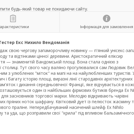
упити будь-який товар не покидаючи сайту.
арактеристики
Інформація для замовлення
естер Екс Нихило Вендоманія
родаж свою чергову запаморочливу новинку — п'янкий унісекс-зап
ду та відтінками цінної деревини. Аристократичний еліксир
іття — знаменитій Вандомській площі. Вона стала однією з
ї столиці. Тут свого часу валяно прогулювалися сам Людовик Вел
ним з улюблених "міток" на мапі на на найулюбленіших туристів. 
ч і багату історію площі, виразні лінії стародавніх архітектурних
м'яток і дихання середньовічної Франції, яке відчувається в кож
зташовується один із найбільших фірмових бутиків бренда Ex Nih
й для засновників торгової марки. Мелодію відкривають чарівні
вих пряних ноток шафрану. Квітковий дует із пелюсток жасмину 
ового праліне. Непередбачуваний насичений шлейф Ex Nihilo
у та уда, що розправили свої "крила" під впливом бальзамічного