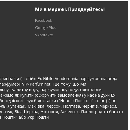
Ми в мережі. Приєднуйтесь!
Facebook
Google Plus
Vkontakte
оригінальні) і стійкі Ex Nihilo Vendomania парфумована вода
арфумерії VIP-Parfum.net. І це тому, що Ми
інальну туалетну воду, парфумовану воду, одеколони
дкажемо як купити (оформити замовлення) у нас на духи Ex
або однією зі служб доставки ("Новою Поштою" тощо) .) по
оль, Луганськ, Макіївка, Херсон, Полтава, Чернігів, Черкаси,
еменчук, Біла Церква, Ужгород, Алчевськ, Павлоград та багато
ої Пошти" або Укр Пошти.