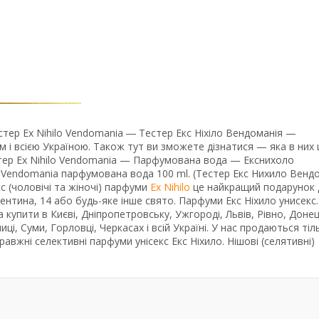
ер Ex Nihilo Vendomania ― Тестер Екс Ніхіло Вендоманія —
і всією Україною. Також тут ви зможете дізнатися — яка в них ц
стер Ex Nihilo Vendomania — Парфумована вода — Екснихоло
lo Vendomania парфумована вода 100 ml. (Тестер Екс Нихило Венд
кс (чоловічі та жіночі) парфуми
Ex Nihilo
це найкращий подарунок 
ентина, 14 або будь-яке інше свято. Парфуми Екс Ніхило унисекс.
 купити в Києві, Дніпропетровську, Ужгороді, Львів, Рівно, Донец
иці, Суми, Горловці, Черкасах і всій Україні. У нас продаються тіл
авжні селективні парфуми унісекс Екс Ніхило. Нішові (селятивні)