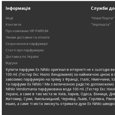
Інформація
Служби до
Акції
"Нова Пошта"
Контакти
"Укрпошта"
Про компанію VIP-PARFUM
Умови доставки та оплати
Скорочення в парфумерії
Статті про парфумерію
Доставка по Україні
Відгуки
Купити парфуми Ex Nihilo оригінал в інтернеті не є сьогодні в
100 ml. (Тестер Екс Ніхіло Вендоманія) за найнижчою ціною в 
завозимо парфумерію на пряму з Франції, Італії, Німеччини, І
та парфуми Ex Nihilo ! Ми з величезною радістю допоможемо В
Nihilo Vendomania парфумована вода 100 ml. (Тестер Екс Ніх
Україні, а саме в такі міста як Київ, Харків, Одеса, Вінниця, 
Житомир, Суми, Хмельницький, Чернівці, Львів, Горлівка, Рів
інших, а саме ті міста зможуть отримати духи Ex Nihilo швид