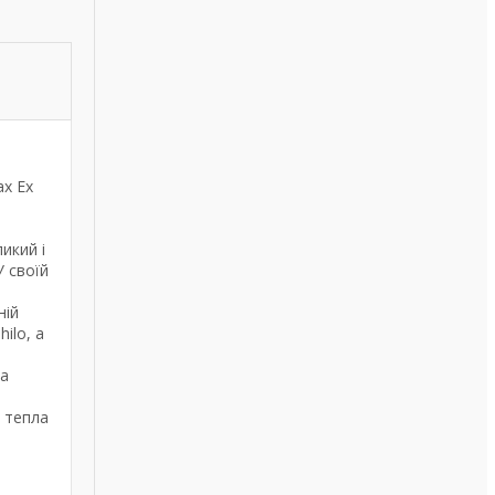
ах Ex
икий і
У своїй
ній
ilo, а
та
 тепла