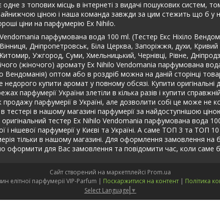
 одне з топових місць в інтернеті з видачі пошукових систем, то
найнижчою ціною і наша команда завжди за цим стежить що б у на
оші ціни на парфумерію Ex Nihilo.
o Vendomania парфумована вода 100 ml. (Тестер Екс Ніхіло Вендо
 Вінниця, Дніпропетровськ, Біла Церква, Запоріжжя, духи, Кривий
и, Житомир, Ужгород, Суми, Хмельницький, Чернівці, Рівне, Дніпро
ічого (жіночого) аромату Ex Nihilo Vendomania парфумована вода 
ло Вендоманія) оптом або в роздріб можна на даній сторінці това
 недорого купити аромат у повному обсязі. Купити оригінальні д
режах парфумерії України злетіли в кілька разів і купити справжн
ок продажу парфумерії в Україні, але дозволити собі це може не 
бо в тестері в нашому магазині парфумерії за найдоступнішою цін
 оригінальний тестер Ex Nihilo Vendomania парфумована вода 100 
ої і нішевої парфумерії у Києві та Україні. А саме ТОП 3 та ТОП 10
рфумерія тільки в нашому магазині. Для оформлення замовлення н
о оформити для Вас замовлення та повідомити час, коли саме б
Сайт створений на маркетплейсі
Prom.ua
Інтернет-магазин елітної парфумерії VIP-Parfum |
Поскаржитися на контент
|
Політика ко
Select Language
▼