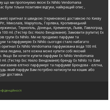
му що ми пропонуємо якісні Ex Nihilo Vendomania
с були тільки позитивні відгуки, найкращий опис ,
манія) оригінал зі швидкою (терміновою) доставкою по Києву
 Ріг, Миколаїв, Маріуполь, Горлівка, Кропивницький
дзержинськ, Тернопіль, Донецьк, Кременчук, Львів, Павлоград.
100 ml. (Тестер Екс Ніхіло Вендоманія). Замовити (купити) Ex
рів групи Ex Nihilo. Ми не продаємо парфуми та
ухи та парфумерію Ex Nihilo сьогодні стало набагато
ій оригінал Ex Nihilo Vendomania парфумована вода 100 ml.
кожна людина, зате кожна може купити собі якісний
ою. Якщо Ви хочете купити парфуми Ex Nihilo Vendomania
ml. (Тестер Екс Ніхіло Вендоманія) бренду Ex Nihilo то Вам
 магазинів елітної парфумерії та парфумів! Брендова - елітна,
а будь-який парфум Вам потрібно натиснути на кошик або
уде доставка.
нфіденційності