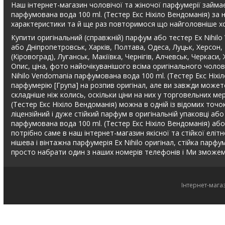
Наш інтернет-магазин чоловічої та жіночої парфумерії займає
парфумована вода 100 ml. (Тестер Екс Ніхіло Вендоманія) за 
характеристики та й ще раз повторимося що найголовніше хор
Купити оригінальний (справжній) парфум або тестер Ex Nihil
або Дніпропетровськ, Харків, Полтава, Одеса, Луцьк, Херсон,
(Кіровоград), Луганськ, Макіївка, Чернігів, Алчевськ, Черкас
Опис, ціна, фото найочікуванішого всіма оригінального чолов
Nihilo Vendomania парфумована вода 100 ml. (Тестер Екс Ніхі
парфумерію [Група] на розпив оригінал, але ви завжди можете
складніше ніж колись, оскільки ціни на них у торговельних ме
(Тестер Екс Ніхіло Вендоманія) можна в одній із відомих точ
ліцензійний і дуже стійкий парфум в оригінальній упаковці а
парфумована вода 100 ml. (Тестер Екс Ніхіло Вендоманія) або
потрібно саме в наш інтернет-магазин якісної та стійкої елітн
нішева і вінтажна парфумерія Ex Nihilo оригінал, стійка па
просто набрати один з наших номерів телефонів і Ми зможем