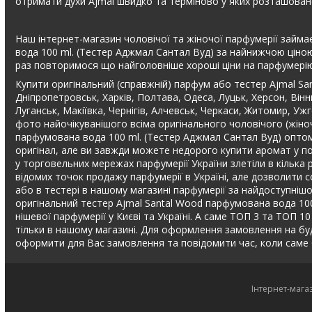
отримати духи Ajmal швидко та терміново у яких розташоване
Наш інтернет-магазин чоловічої та жіночої парфумерії займає
вода 100 ml. (Тестер Аджмал Сантал Вуд) за найнижчою ціною 
раз повторимося що найголовніше хороші ціни на парфумерію
Купити оригінальний (справжній) парфум або тестер Ajmal Sa
Дніпропетровськ, Харків, Полтава, Одеса, Луцьк, Херсон, Вінн
Луганськ, Макіївка, Чернігів, Алчевськ, Черкаси, Житомир, Уж
фото найочікуванішого всіма оригінального чоловічого (жіно
парфумована вода 100 ml. (Тестер Аджмал Сантал Вуд) оптом 
оригінал, але ви завжди можете недорого купити аромат у пов
у торговельних мережах парфумерії України злетіли в кілька 
відомих точок продажу парфумерії в Україні, але дозволити с
або в тестері в нашому магазині парфумерії за найдоступні
оригінальний тестер Ajmal Santal Wood парфумована вода 100 
нішевої парфумерії у Києві та Україні. А саме ТОП 3 та ТОП 10
тільки в нашому магазині. Для оформлення замовлення на бу
оформити для Вас замовлення та повідомити час, коли саме 