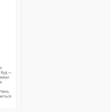
ис
л Вуд —
Аджмал
а
Рівно,
даються