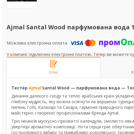
Ajmal Santal Wood парфумована вода 1
У компанії підключені електронні платежі. Тепер ви можете к
Опис
Х
Тестер
Ajmal
Santal Wood — парфумована вода — Те
Дихання далекого сходу та тепло арабських країн укладено
глибоку мудрість, яку можна осягнути на вершинах турець
пипень Гобі, Калахарі та Сахара, гармонія природного парку
майстерно створеної професіоналами бренда Ajmal.
Тріо нюансів мускусно-гірковатої календули, смолисто-ев
увертюрі ароматної композиції. Нота серця грає обертона
гостропряного імбиру та привабливо-королівської троянди.