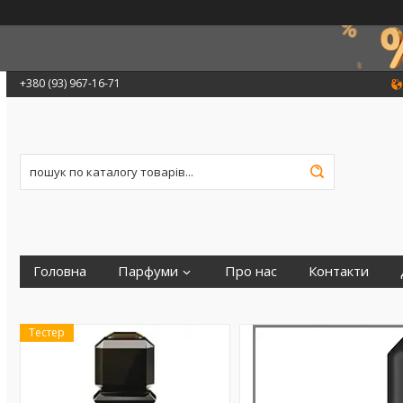
+380 (93) 967-16-71
Головна
Парфуми
Про нас
Контакти
Тестер