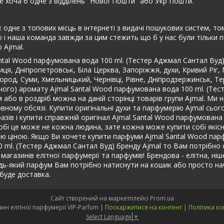
 хоча б одне з відділень "Нової Пошти" або Укр Пошти.
 одне з топових місць в інтернеті з видачі пошукових систем, т
і наша команда завжди за цим стежить що б у нас були тільки по
 Ajmal.
ntal Wood парфумована вода 100 ml. (Тестер Аджмал Сантал Вуд)
иця, Дніпропетровськ, Біла Церква, Запоріжжя, духи, Кривий Ріг,
город, Суми, Хмельницький, Чернівці, Рівне, Дніпродзержинськ, Те
чого) аромату Ajmal Santal Wood парфумована вода 100 ml. (Тес
або в роздріб можна на даній сторінці товарів групи Ajmal. Ми
ному обсязі. Купити оригінальні духи та парфумерію Ajmal сьогод
разів і купити справжній оригінал Ajmal Santal Wood парфумована
обі це може не кожна людина, зате кожна може купити собі якісни
шою ціною. Якщо Ви хочете купити парфуми Ajmal Santal Wood па
ml. (Тестер Аджмал Сантал Вуд) бренду Ajmal то Вам потрібно сам
 магазинів елітної парфумерії та парфумів! Брендова - елітна, ні
дь-який парфум Вам потрібно натиснути на кошик або просто на
буде доставка.
Сайт створений на маркетплейсі
Prom.ua
Інтернет-магазин елітної парфумерії VIP-Parfum |
Поскаржитися на контент
|
Політика ко
Select Language
▼