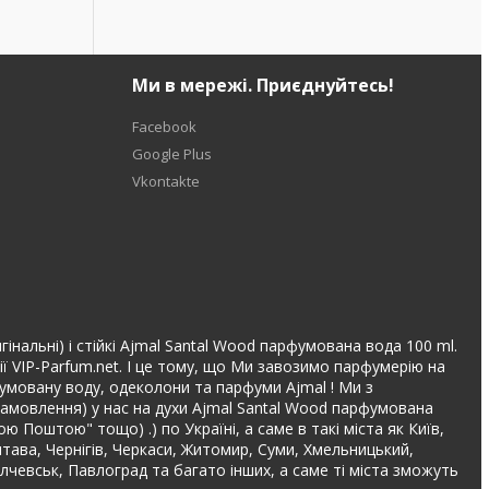
Ми в мережі. Приєднуйтесь!
Facebook
Google Plus
Vkontakte
інальні) і стійкі Ajmal Santal Wood парфумована вода 100 ml.
ї VIP-Parfum.net. І це тому, що Ми завозимо парфумерію на
арфумовану воду, одеколони та парфуми Ajmal ! Ми з
замовлення) у нас на духи Ajmal Santal Wood парфумована
Поштою" тощо) .) по Україні, а саме в такі міста як Київ,
лтава, Чернігів, Черкаси, Житомир, Суми, Хмельницький,
Алчевськ, Павлоград та багато інших, а саме ті міста зможуть