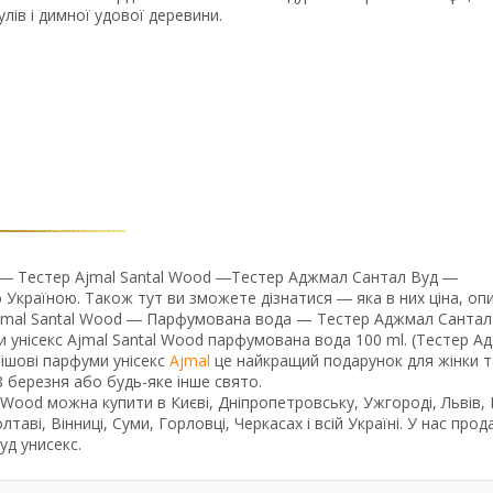
лів і димної удової деревини.
― Тестер Ajmal Santal Wood ―Тестер Аджмал Сантал Вуд ―
Україною. Також тут ви зможете дізнатися ― яка в них ціна, оп
 Ajmal Santal Wood ― Парфумована вода — Тестер Аджмал Санта
фуми унісекс Ajmal Santal Wood парфумована вода 100 ml. (Тестер 
Нішові парфуми унісекс
Ajmal
це найкращий подарунок для жінки т
8 березня або будь-яке інше свято.
 Wood можна купити в Києві, Дніпропетровську, Ужгороді, Львів, 
лтаві, Вінниці, Суми, Горловці, Черкасах і всій Україні. У нас про
уд унисекс.