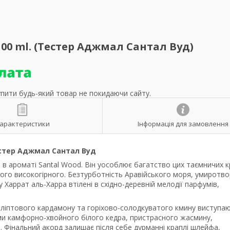
00 ml. (Тестер Аджмал Сантал Вуд)
упити будь-який товар не покидаючи сайту.
арактеристики
Інформація для замовлення
стер Аджмал Сантал Вуд
 в ароматі Santal Wood. Він уособлює багатство цих таємничих к
кого високогірного. Безтурботність Аравійського моря, умиротв
 Харрат аль-Харра втілені в східно-деревній мелодії парфумів,
каліптового кардамону та горіхово-солодкуватого кмину виступаю
ми камфорно-хвойного білого кедра, пристрасного жасмину,
 Фінальний акорд залишає після себе дурманні краплі шлейфа,