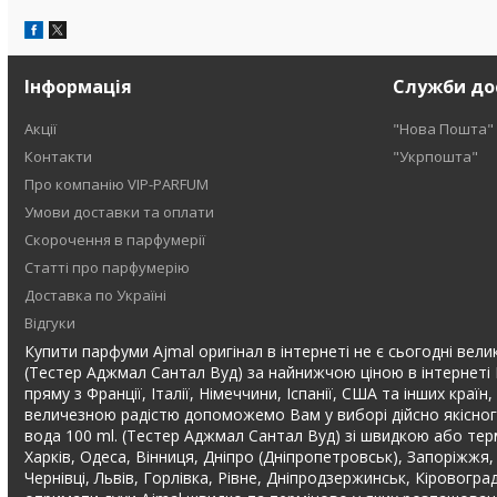
Інформація
Служби до
Акції
"Нова Пошта"
Контакти
"Укрпошта"
Про компанію VIP-PARFUM
Умови доставки та оплати
Скорочення в парфумерії
Статті про парфумерію
Доставка по Україні
Відгуки
Купити парфуми Ajmal оригінал в інтернеті не є сьогодні вели
(Тестер Аджмал Сантал Вуд) за найнижчою ціною в інтернеті 
пряму з Франції, Італії, Німеччини, Іспанії, США та інших кра
величезною радістю допоможемо Вам у виборі дійсно якісног
вода 100 ml. (Тестер Аджмал Сантал Вуд) зі швидкою або терм
Харків, Одеса, Вінниця, Дніпро (Дніпропетровськ), Запоріжжя,
Чернівці, Львів, Горлівка, Рівне, Дніпродзержинськ, Кіровогр