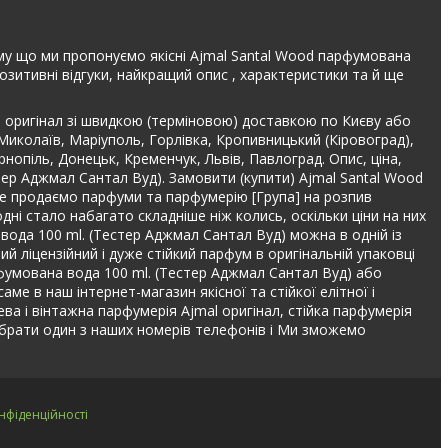
ому що ми пропонуємо якісні Ajmal Santal Wood парфумована
зитивні відгуки, найкращий опис , характеристики та й ще
 оригінал зі швидкою (терміновою) доставкою по Києву або
 Миколаїв, Маріуполь, Горлівка, Кропивницький (Кіровоград),
рнопіль, Донецьк, Кременчук, Львів, Павлоград. Опис, ціна,
тер Аджмал Сантал Вуд). Замовити (купити) Ajmal Santal Wood
 не продаємо парфуми та парфумерію [Група] на розпив
ні стало набагато складніше ніж колись, оскільки ціни на них
 вода 100 ml. (Тестер Аджмал Сантал Вуд) можна в одній із
й ліцензійний і дуже стійкий парфум в оригінальній упаковці
рфумована вода 100 ml. (Тестер Аджмал Сантал Вуд) або
е в наш інтернет-магазин якісної та стійкої елітної і
шева і вінтажна парфумерія Ajmal оригінал, стійка парфумерія
брати один з наших номерів телефонів і Ми зможемо
нфіденційності