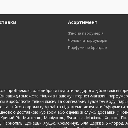
ставки
Асортимент
Жіноча парфумерія
Чоловіча парфумерія
Парфуми по брендам
кою проблемою, але вибрати і купити не дорого дійсно якісні (ориг
Ви завжди зможете тільки в нашому інтернет-магазині парфумері
їн, які виробляють тільки якісну та оригінальну туалетну воду, п
о та стійкого аромату Ajmal та підкажемо як купити (оформити 
іновою доставкою кур'єром або однією зі служб доставки ("Новою 
 Кривий Ріг, Миколаїв, Маріуполь, Луганськ, Макіївка, Херсон, По
ад, Тернопіль, Донецьк, Луцьк, Кременчук, Біла Церква, Ужгород, 