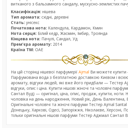
витканого з бальзамного сандалу, мускусно-землистих пачу
Класифікація:
нішева
Тип аромата:
східні, деревні
Стать:
унісекс
Початкова нота:
Календула, Кардамон, Кмин
Нота серця:
Білий кедр, Жасмин, Імбир, Троянда
Кінцева нота:
Пачулі, Сандал, Уд
Прем'єра аромату:
2014
Країна ТМ:
ОАЕ
На цій сторінці нішевої парфумерії
Ajmal
Ви можете купити 
Парфумована вода з безплатною доставкою Києвом і всією 
аромату, відгуки людей, які вже його придбали — Тестер
відгуки, опис і ціна. Купити нішові жіночі та чоловічі пар
Сантал Вуд) — оригінал, ціна, опис, продаж, купити, ноти. 
чоловіка на день народження, Новий рік, День Валентина, 
Оригінальні чоловічі та жіночі парфуми Тестер Ajmal Santal
Донецьку, Харкові, Одесі, Запоріжжя, Ніколаєве, Херсоні, По
тільки оригінальні нішові парфуми Тестер Аджмал Сантал В