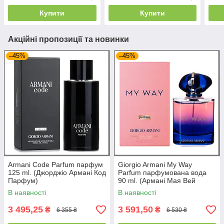
Купити
Купити
Акційні пропозиції та новинки
–45%
–45%
Armani Code Parfum парфум
Giorgio Armani My Way
125 ml. (Джорджіо Армані Код
Parfum парфумована вода
Парфум)
90 ml. (Армані Мая Вей
Парфуми)
В наявності
В наявності
3 495,25
3 591,50
₴
₴
6 355 ₴
6 530 ₴