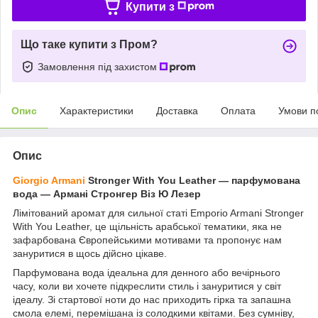
Купити з
Що таке купити з Пром?
Замовлення під захистом
Опис
Характеристики
Доставка
Оплата
Умови п
Опис
Giorgio Armani
Stronger With You Leather — парфумована
вода — Армані Стронгер Віз Ю Лезер
Лімітований аромат для сильної статі Emporio Armani Stronger
With You Leather, це щільність арабської тематики, яка не
зафарбована Європейськими мотивами та пропонує нам
зануритися в щось дійсно цікаве.
Парфумована вода ідеальна для денного або вечірнього
часу, коли ви хочете підкреслити стиль і зануритися у світ
ідеалу. Зі стартової ноти до нас приходить гірка та запашна
смола елемі, перемішана із солодкими квітами. Без сумніву,