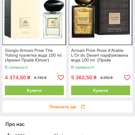
Giorgio Armani Prive The
Armani Prive Rose d'Arabie
Yulong туалетна вода 100 ml.
L'Or du Desert парфумована
(Армані Прайв Юлонг)
вода 100 ml. (Прайв
Арабська Троянда Золото
В наявності
В наявності
пустелі)
4 374,50
5 362,50
₴
₴
6 730 ₴
8 250 ₴
Купити
Купити
Показати ще
Про нас