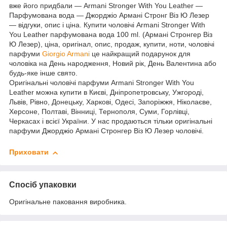
вже його придбали — Armani Stronger With You Leather —
Парфумована вода — Джорджіо Армані Стронг Віз Ю Лезер
— відгуки, опис і ціна. Купити чоловічі Armani Stronger With
You Leather парфумована вода 100 ml. (Армані Стронгер Віз
Ю Лезер), ціна, оригінал, опис, продаж, купити, ноти, чоловічі
парфуми
Giorgio Armani
це найкращий подарунок для
чоловіка на День народження, Новий рік, День Валентина або
будь-яке інше свято.
Оригінальні чоловічі парфуми Armani Stronger With You
Leather можна купити в Києві, Дніпропетровську, Ужгороді,
Львів, Рівно, Донецьку, Харкові, Одесі, Запоріжжя, Ніколаєве,
Херсоне, Полтаві, Вінниці, Тернополя, Суми, Горлівці,
Черкасах і всієї України. У нас продаються тільки оригінальні
парфуми Джорджіо Армані Стронгер Віз Ю Лезер чоловічі.
Приховати
Спосіб упаковки
Оригінальне паковання виробника.