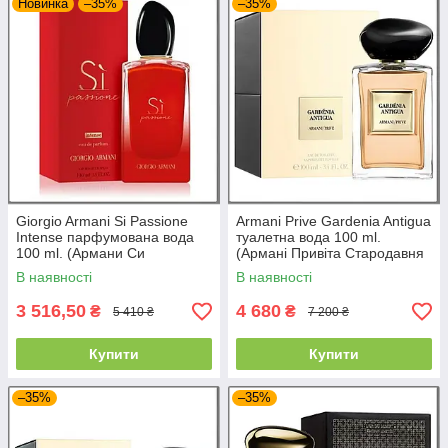
Новинка
–35%
–35%
Giorgio Armani Si Passione
Armani Prive Gardenia Antigua
Intense парфумована вода
туалетна вода 100 ml.
100 ml. (Армани Си
(Армані Привіта Стародавня
Пассионе Интенс)
Гарденія)
В наявності
В наявності
3 516,50
4 680
₴
₴
5 410 ₴
7 200 ₴
Купити
Купити
–35%
–35%