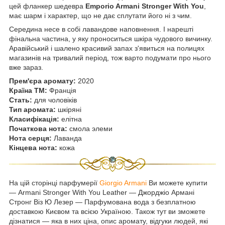
цей фланкер шедевра
Emporio Armani Stronger With You
,
має шарм і характер, що не дає сплутати його ні з чим.
Середина несе в собі лавандове наповнення. І нарешті
фінальна частина, у яку проноситься шкіра чудового вичинку.
Аравійський і шалено красивий запах з'явиться на полицях
магазинів на тривалий період, тож варто подумати про нього
вже зараз.
Прем'єра аромату:
2020
Країна ТМ:
Франція
Стать:
для чоловіків
Тип аромата:
шкіряні
Класифікація:
елітна
Початкова нота:
смола элеми
Нота серця:
Лаванда
Кінцева нота:
кожа
На цій сторінці парфумерії
Giorgio Armani
Ви можете купити
― Armani Stronger With You Leather ― Джорджіо Армані
Стронг Віз Ю Лезер — Парфумована вода з безплатною
доставкою Києвом та всією Україною. Також тут ви зможете
дізнатися ― яка в них ціна, опис аромату, відгуки людей, які