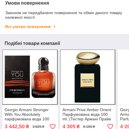
Умови повернення
Законом не передбачено повернення та обмін даного товару
належної якості
Всі умови повернення
Подібні товари компанії
Giorgio Armani Stronger
Armani Prive Amber Orient
Gior
With You Absolutely
Парфумована вода 100
Arma
парфумована вода 100
ml. (Тестер Армані Прайв
Parf
ml. (Армані Стронгер Віз
Амбре Орієнт)
(Джо
3 442,50
4 305
4 2
₴
₴
3 825 ₴
6 150 ₴
Ю Абсолювачі)
Стро