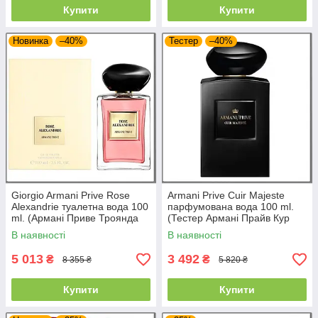
Купити
Купити
Новинка
–40%
Тестер
–40%
Giorgio Armani Prive Rose
Armani Prive Cuir Majeste
Alexandrie туалетна вода 100
парфумована вода 100 ml.
ml. (Армані Приве Троянда
(Тестер Армані Прайв Кур
Олександрії)
Мережив)
В наявності
В наявності
5 013
3 492
₴
₴
8 355 ₴
5 820 ₴
Купити
Купити