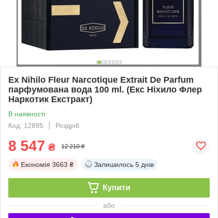
Ex Nihilo Fleur Narcotique Extrait De Parfum
парфумована вода 100 ml. (Екс Ніхило Флер
Наркотик Екстракт)
В наявності
Код: 12895
Роздріб
8 547
₴
12 210 ₴
Економія
3663 ₴
Залишилось
5 днів
Купити
або