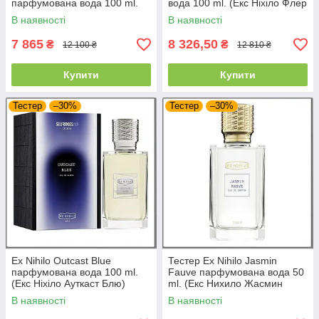
парфумована вода 100 ml.
вода 100 ml. (Екс Ніхіло Флер
Тестер Екс Нихило Наркотик
Наркотік)
В наявності
В наявності
Екстракт
7 865
8 326,50
₴
₴
12 100 ₴
12 810 ₴
Купити
Купити
Тестер
–30%
Тестер
–30%
Ex Nihilo Outcast Blue
Тестер Ex Nihilo Jasmin
парфумована вода 100 ml.
Fauve парфумована вода 50
(Екс Ніхіло Ауткаст Блю)
ml. (Екс Нихило Жасмин
Фаув)
В наявності
В наявності