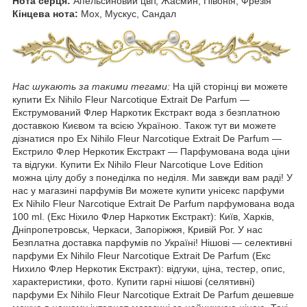
Нота серця:
Апельсиновий цвіт, Жасмин, Півонія, Фрезія
Кінцева нота:
Мох, Мускус, Сандал
Нас шукають за такими тегами:
На цій сторінці ви можете
купити Ex Nihilo Fleur Narcotique Extrait De Parfum —
Екструмований Флер Наркотик Екстракт вода з безплатною
доставкою Києвом та всією Україною. Також тут ви можете
дізнатися про Ex Nihilo Fleur Narcotique Extrait De Parfum —
Екстрило Флер Неркотик Екстракт — Парфумована вода ціни
та відгуки. Купити Ex Nihilo Fleur Narcotique Love Edition
можна цілу добу з понеділка по неділя. Ми завжди вам раді! У
нас у магазині парфумів Ви можете купити унісекс парфуми
Ex Nihilo Fleur Narcotique Extrait De Parfum парфумована вода
100 ml. (Екс Ніхило Флер Наркотик Екстракт): Київ, Харків,
Дніпропетровськ, Черкаси, Запоріжжя, Кривій Рог. У нас
Безплатна доставка парфумів по Україні! Нішові — селективні
парфуми Ex Nihilo Fleur Narcotique Extrait De Parfum (Екс
Нихило Флер Неркотик Екстракт): відгуки, ціна, тестер, опис,
характеристики, фото. Купити гарні нішові (селятивні)
парфуми Ex Nihilo Fleur Narcotique Extrait De Parfum дешевше