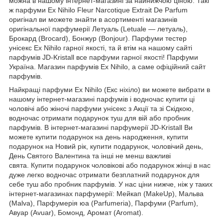
можна в нашому інтернет-магазині за найнижчою ціною. Такі
ж парфуми Ex Nihilo Fleur Narcotique Extrait De Parfum
оригінал ви можете знайти в асортименті магазинів
оригінальної парфумерії Летуаль (Letuale — летуаль),
Брокард (Brocard), Бонжур (Bonjour). Парфуми тестер
унісекс Ex Nihilo гарної якості, та й втім на нашому сайті
парфумів JD-Kristall все парфуми гарної якості! Парфуми
Україна. Магазин парфумів Ex Nihilo, а саме офіційний сайт
парфумів.
Найкращі парфуми Ex Nihilo (Екс ніхіло) ви можете вибрати в
нашому інтернет-магазині парфумів і водночас купити ці
чоловічі або жіночі парфуми унісекс з Акції та зі Скідкою,
водночас отримати подарунок туш для вій або пробник
парфумів. В інтернет-магазині парфумерії JD-Kristall Ви
можете купити подарунок на день народження, купити
подарунок на Новий рік, купити подарунок, чоловічий день,
День Святого Валентина та інші не менш важливі
свята. Купити подарунок чоловікові або подарунок жінці в нас
дуже легко водночас отримати безплатний подарунок для
себе туш або пробник парфумів. У нас ціни нижче, ніж у таких
інтернет-магазинах парфумерії: Мейкап (MakeUp), Мальва
(Malva), Парфумерія юа (Parfumeria), Парфуми (Parfum),
Авуар (Avuar), Бомонд, Аромат (Aromat).