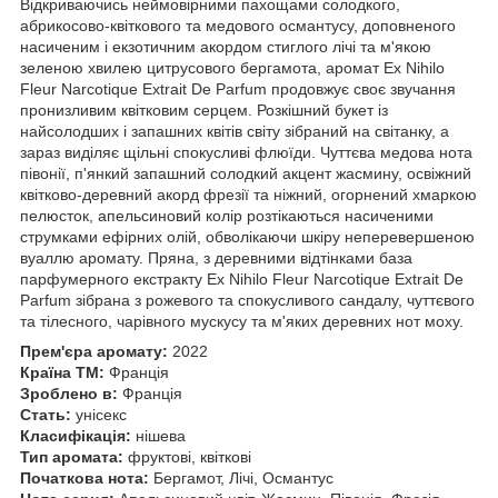
Відкриваючись неймовірними пахощами солодкого,
абрикосово-квіткового та медового османтусу, доповненого
насиченим і екзотичним акордом стиглого лічі та м'якою
зеленою хвилею цитрусового бергамота, аромат Ex Nihilo
Fleur Narcotique Extrait De Parfum продовжує своє звучання
пронизливим квітковим серцем. Розкішний букет із
найсолодших і запашних квітів світу зібраний на світанку, а
зараз виділяє щільні спокусливі флюїди. Чуттєва медова нота
півонії, п'янкий запашний солодкий акцент жасмину, освіжний
квітково-деревний акорд фрезії та ніжний, огорнений хмаркою
пелюсток, апельсиновий колір розтікаються насиченими
струмками ефірних олій, обволікаючи шкіру неперевершеною
вуаллю аромату. Пряна, з деревними відтінками база
парфумерного екстракту Ex Nihilo Fleur Narcotique Extrait De
Parfum зібрана з рожевого та спокусливого сандалу, чуттєвого
та тілесного, чарівного мускусу та м'яких деревних нот моху.
Прем'єра аромату:
2022
Країна ТМ:
Франція
Зроблено в:
Франція
Стать:
унісекс
Класифікація:
нішева
Тип аромата:
фруктові, квіткові
Початкова нота:
Бергамот, Лічі, Османтус