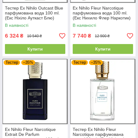
Тестер Ex Nihilo Outcast Blue
Ex Nihilo Fleur Narcotique
парфумована вода 100 ml.
парфумована вода 100 ml.
(Екс Ніхіло Ауткаст Блю)
(Екс Нихило Флер Наркотик)
В наявності
В наявності
6 324
7 740
₴
₴
10 540 ₴
12 900 ₴
Купити
Купити
Тестер
–35%
Тестер
–35%
Ex Nihilo Fleur Narcotique
Тестер Ex Nihilo Fleur
Extrait De Parfum
Narcotique парфумована