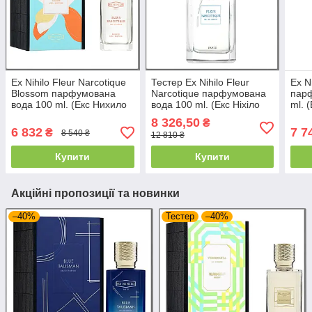
Ex Nihilo Fleur Narcotique
Тестер Ex Nihilo Fleur
Ex N
Blossom парфумована
Narcotique парфумована
пар
вода 100 ml. (Екс Нихило
вода 100 ml. (Екс Ніхіло
ml. 
Флер Наркотик Блоссом)
Флер Наркотік)
Нарк
8 326,50
₴
6 832
7 7
₴
8 540 ₴
12 810 ₴
Купити
Купити
Акційні пропозиції та новинки
–40%
Тестер
–40%