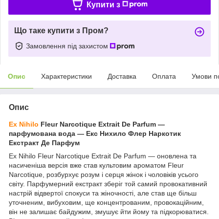
Купити з
Що таке купити з Пром?
Замовлення під захистом
Опис
Характеристики
Доставка
Оплата
Умови п
Опис
Ex Nihilo
Fleur Narcotique Extrait De Parfum —
парфумована вода — Екс Нихило Флер Наркотик
Екстракт Де Парфум
Ex Nihilo Fleur Narcotique Extrait De Parfum — оновлена та
насиченіша версія вже став культовим ароматом Fleur
Narcotique, розбурхує розум і серця жінок і чоловіків усього
світу. Парфумерний екстракт зберіг той самий провокативний
настрій відвертої спокуси та жіночності, але став ще більш
уточненим, вибуховим, ще концентрованим, провокаційним,
він не залишає байдужим, змушує йти йому та підкорюватися.