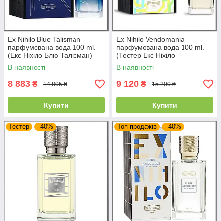
Ex Nihilo Blue Talisman
Ex Nihilo Vendomania
парфумована вода 100 ml.
парфумована вода 100 ml.
(Екс Ніхіло Блю Талісман)
(Тестер Екс Ніхіло
Вендоманія)
В наявності
В наявності
8 883
9 120
₴
₴
14 805 ₴
15 200 ₴
Купити
Купити
Тестер
–40%
Топ продажів
–40%