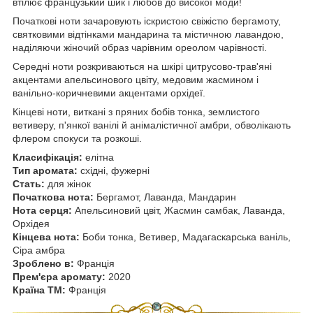
втілює французький шик і любов до високої моди!
Початкові ноти зачаровують іскристою свіжістю бергамоту,
святковими відтінками мандарина та містичною лавандою,
наділяючи жіночий образ чарівним ореолом чарівності.
Середні ноти розкриваються на шкірі цитрусово-трав'яні
акцентами апельсинового цвіту, медовим жасмином і
ванільно-коричневими акцентами орхідеї.
Кінцеві ноти, виткані з пряних бобів тонка, землистого
ветиверу, п'янкої ванілі й анімалістичної амбри, обволікають
флером спокуси та розкоші.
Класифікація:
елітна
Тип аромата:
східні, фужерні
Стать:
для жінок
Початкова нота:
Бергамот, Лаванда, Мандарин
Нота серця:
Апельсиновий цвіт, Жасмин самбак, Лаванда,
Орхідея
Кінцева нота:
Боби тонка, Ветивер, Мадагаскарська ваніль,
Сіра амбра
Зроблено в:
Франція
Прем'єра аромату:
2020
Країна ТМ:
Франція