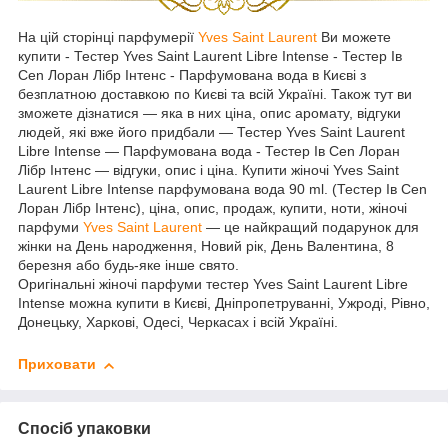
На цій сторінці парфумерії
Yves Saint Laurent
Ви можете
купити - Тестер Yves Saint Laurent Libre Intense - Тестер Ів
Cen Лоран Лібр Інтенс - Парфумована вода в Києві з
безплатною доставкою по Києві та всій Україні. Також тут ви
зможете дізнатися ― яка в них ціна, опис аромату, відгуки
людей, які вже його придбали — Тестер Yves Saint Laurent
Libre Intense — Парфумована вода - Тестер Ів Cen Лоран
Лібр Інтенс — відгуки, опис і ціна. Купити жіночі Yves Saint
Laurent Libre Intense парфумована вода 90 ml. (Тестер Ів Cen
Лоран Лібр Інтенс), ціна, опис, продаж, купити, ноти, жіночі
парфуми
Yves Saint Laurent
— це найкращий подарунок для
жінки на День народження, Новий рік, День Валентина, 8
березня або будь-яке інше свято.
Оригінальні жіночі парфуми тестер Yves Saint Laurent Libre
Intense можна купити в Києві, Дніпропетруванні, Ужроді, Рівно,
Донецьку, Харкові, Одесі, Черкасах і всій Україні.
Приховати
Спосіб упаковки