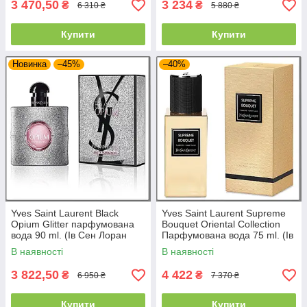
3 470,50
3 234
₴
₴
6 310 ₴
5 880 ₴
Купити
Купити
Новинка
–45%
–40%
Yves Saint Laurent Black
Yves Saint Laurent Supreme
Opium Glitter парфумована
Bouquet Oriental Collection
вода 90 ml. (Ів Сен Лоран
Парфумована вода 75 ml. (Ів
Блек Опіум Гліттер)
Cen Лоран Суприм Букет)
В наявності
В наявності
3 822,50
4 422
₴
₴
6 950 ₴
7 370 ₴
Купити
Купити