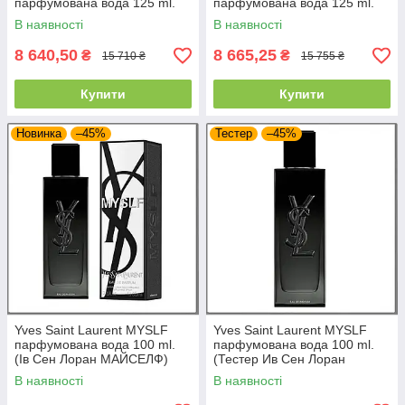
парфумована вода 125 ml.
парфумована вода 125 ml.
(Ів Сен Лоран Кабан Пуавр
(Ів Сен Лоран Такседо Епіс
В наявності
В наявності
Роз Тонка)
Патчулі)
8 640,50
8 665,25
₴
₴
15 710 ₴
15 755 ₴
Купити
Купити
Новинка
–45%
Тестер
–45%
Yves Saint Laurent MYSLF
Yves Saint Laurent MYSLF
парфумована вода 100 ml.
парфумована вода 100 ml.
(Ів Сен Лоран МАЙСЕЛФ)
(Тестер Ив Сен Лоран
МАЙСЕЛФ)
В наявності
В наявності