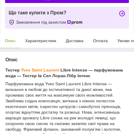
Що таке купити з Пром?
Замовлення під захистом
Опис
Характеристики
Доставка
Оплата
Умови п
Опис
Тестер
Yves Saint Laurent
Libre Intense — парфумована
вода — Тестер Ів Cen Лоран Лібр Інтенс
Парфумована вода Yves Saint Laurent Libre Intense —
визнання в любові до інстинктивної та дикої жінки, яка
проживає своє життя на максимумі своїх можливостей.
Зваблива східна композиція, виткана з ніжних пелюсток
екзотичних квітів, іскристих цитрусів і самобутніх прянощів,
огортає відчуттям достатку та розкоші. Нова, інтенсивніша
варіація аромату Libre схожа на рик молодої левиці, що
охороняє свою скелю та сміливо заявляє свої права на
свободу. Фірмовий флакон, закований полум'ям і золотом,