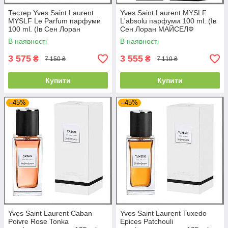
Тестер Yves Saint Laurent
Yves Saint Laurent MYSLF
MYSLF Le Parfum парфуми
L'absolu парфуми 100 ml. (Ів
100 ml. (Ів Сен Лоран
Сен Лоран МАЙСЕЛФ
МАЙСЕЛФ Ле Парфум)
Абсолю)
В наявності
В наявності
3 575
3 555
₴
₴
7 150 ₴
7 110 ₴
Купити
Купити
–45%
–45%
Yves Saint Laurent Caban
Yves Saint Laurent Tuxedo
Poivre Rose Tonka
Epices Patchouli