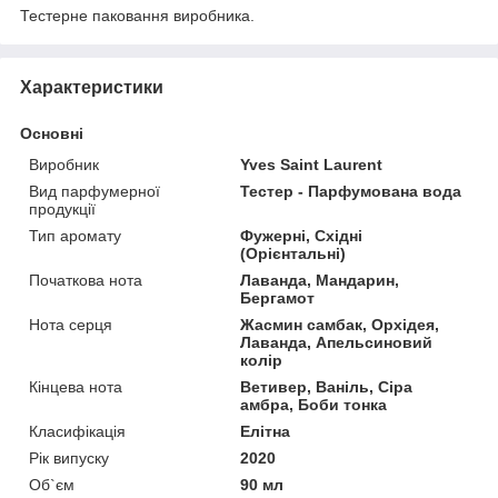
Тестерне паковання виробника.
Характеристики
Основні
Виробник
Yves Saint Laurent
Вид парфумерної
Тестер - Парфумована вода
продукції
Тип аромату
Фужерні, Східні
(Орієнтальні)
Початкова нота
Лаванда, Мандарин,
Бергамот
Нота серця
Жасмин самбак, Орхідея,
Лаванда, Апельсиновий
колір
Кінцева нота
Ветивер, Ваніль, Сіра
амбра, Боби тонка
Класифікація
Елітна
Рік випуску
2020
Об`єм
90 мл