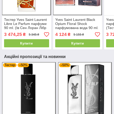
Тестер Yves Saint Laurent
Yves Saint Laurent Black
Yves
Libre Le Parfum парфуми
Opium Floral Shock
парф
90 ml. (Ів Ceн Лоран Лібр
парфумована вода 90 ml.
(Тес
Ле Парфум)
(Ів Сен Лоран Блек
Лібр
3 474,25
4 124
3 7
₴
₴
5 345 ₴
5 155 ₴
Флораль Шок)
Купити
Купити
Акційні пропозиції та новинки
Тестер
–50%
–50%