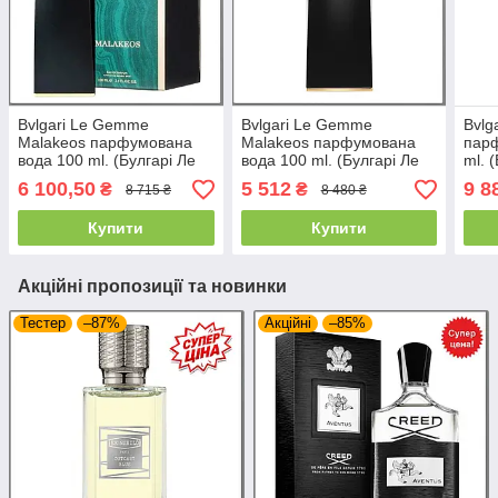
Bvlgari Le Gemme
Bvlgari Le Gemme
Bvlg
Malakeos парфумована
Malakeos парфумована
пар
вода 100 ml. (Булгарі Ле
вода 100 ml. (Булгарі Ле
ml. 
Гемме Малакеос)
Гемме Малакеос)
Тайг
6 100,50
5 512
9 8
₴
₴
8 715 ₴
8 480 ₴
Купити
Купити
Акційні пропозиції та новинки
Тестер
–87%
Акційні
–85%