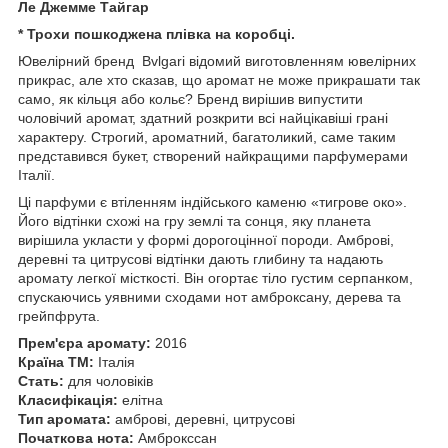
Ле Джемме Тайгар
* Трохи пошкоджена плівка на коробці.
Ювелірний бренд Bvlgari відомий виготовленням ювелірних
прикрас, але хто сказав, що аромат не може прикрашати так
само, як кільця або кольє? Бренд вирішив випустити
чоловічий аромат, здатний розкрити всі найцікавіші грані
характеру. Строгий, ароматний, багатоликий, саме таким
представився букет, створений найкращими парфумерами
Італії.
Ці парфуми є втіленням індійського каменю «тигрове око».
Його відтінки схожі на гру землі та сонця, яку планета
вирішила укласти у формі дорогоцінної породи. Амброві,
деревні та цитрусові відтінки дають глибину та надають
аромату легкої місткості. Він огортає тіло густим серпанком,
спускаючись уявними сходами нот амброксану, дерева та
грейпфрута.
Прем'єра аромату:
2016
Країна ТМ:
Італія
Стать:
для чоловіків
Класифікація:
елітна
Тип аромата:
амброві, деревні, цитрусові
Початкова нота:
Амброкссан