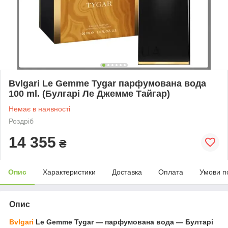
Bvlgari Le Gemme Tygar парфумована вода
100 ml. (Булгарі Ле Джемме Тайгар)
Немає в наявності
Роздріб
14 355
₴
Опис
Характеристики
Доставка
Оплата
Умови п
Опис
Bvlgari
Le Gemme Tygar — парфумована вода — Бултарі