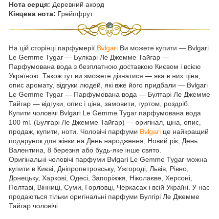
Нота серця:
Деревний акорд
Кінцева нота:
Грейпфрут
На цій сторінці парфумерії
Bvlgari
Ви можете купити — Bvlgari
Le Gemme Tygar ― Булкарі Ле Джемме Тайгар —
Парфумована вода з безплатною доставкою Києвом і всією
Україною. Також тут ви зможете дізнатися ― яка в них ціна,
опис аромату, відгуки людей, які вже його придбали — Bvlgari
Le Gemme Tygar — Парфумована вода — Бултарі Ле Джемме
Тайгар — відгуки, опис і ціна, замовити, гуртом, роздріб.
Купити чоловічі Bvlgari Le Gemme Tygar парфумована вода
100 ml. (Булгарі Ле Джемме Тайгар) — оригінал, ціна, опис,
продаж, купити, ноти. Чоловічі парфуми
Bvlgari
це найкращий
подарунок для жінки на День народження, Новий рік, День
Валентина, 8 березня або будь-яке інше свято.
Оригінальні чоловічі парфуми Bvlgari Le Gemme Tygar можна
купити в Києві, Дніпропетровську, Ужгороді, Львів, Рівно,
Донецьку, Харкові, Одесі, Запоріжжя, Ніколаєве, Херсоні,
Полтаві, Вінниці, Суми, Горловці, Черкасах і всій Україні. У нас
продаються тільки оригінальні парфуми Булгірі Ле Джемме
Тайгар чоловічі.