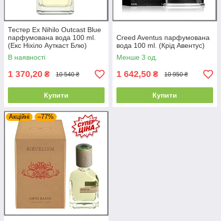
Тестер Ex Nihilo Outcast Blue
парфумована вода 100 ml.
Creed Aventus парфумована
(Екс Ніхіло Ауткаст Блю)
вода 100 ml. (Крід Авентус)
В наявності
Менше 3 од.
1 370,20
1 642,50
₴
₴
10 540 ₴
10 950 ₴
Купити
Купити
Акційні
–77%