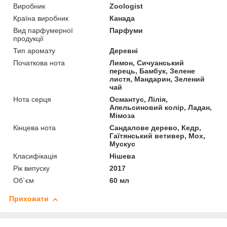
Виробник
Zoologist
Країна виробник
Канада
Вид парфумерної
Парфуми
продукції
Тип аромату
Деревні
Початкова нота
Лимон, Сичуанський
перець, Бамбук, Зелене
листя, Мандарин, Зелений
чай
Нота серця
Османтус, Лілія,
Апельсиновий колір, Ладан,
Мімоза
Кінцева нота
Сандалове дерево, Кедр,
Гаїтянський ветивер, Мох,
Мускус
Класифікація
Нішева
Рік випуску
2017
Об`єм
60 мл
Приховати