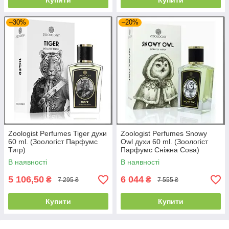
Купити
Купити
–30%
–20%
Zoologist Perfumes Tiger духи
Zoologist Perfumes Snowy
60 ml. (Зоологіст Парфумс
Owl духи 60 ml. (Зоологіст
Тигр)
Парфумс Сніжна Cова)
В наявності
В наявності
5 106,50
6 044
₴
₴
7 295 ₴
7 555 ₴
Купити
Купити