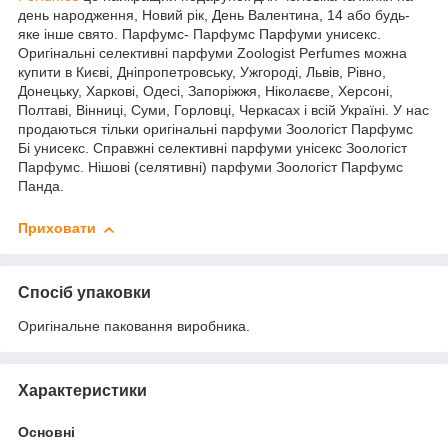
день народження, Новий рік, День Валентина, 14 або будь-
яке інше свято. Парфумс- Парфумс Парфуми унисекс.
Оригінальні селективні парфуми Zoologist Perfumes можна
купити в Києві, Дніпропетровську, Ужгороді, Львів, Рівно,
Донецьку, Харкові, Одесі, Запоріжжя, Ніколаєве, Херсоні,
Полтаві, Вінниці, Суми, Горловці, Черкасах і всій Україні. У нас
продаються тільки оригінальні парфуми Зоологіст Парфумс
Бі унисекс. Справжні селективні парфуми унісекс Зоологіст
Парфумс. Нішові (селятивні) парфуми Зоологіст Парфумс
Панда.
Приховати
Спосіб упаковки
Оригінальне паковання виробника.
Характеристики
Основні