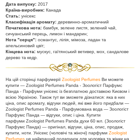
Дата випуску:
2017
Країна-виробник:
Канада
Стать:
унісекс
Класифікація аромату:
деревинно-ароматичний
Початкова нота:
бамбук, зелене листя, зелений чай,
сичуанський перець, лимон і мандарин;
Нота "серця":
османтус, лілія, мімоза, ладан та
апельсиновий цвіт;
Кінцева нота:
мускус, гаїтянський ветивер, мох, сандалове
дерево та кедр.
На цій сторінці парфумерії
Zoologist Perfumes
Ви можете
купити — Zoologist Perfumes Panda - Зоологіст Парфумс
Панда - Парфуми унісекс із безплатною доставкою Києвом і
всією Україною. Також тут ви зможете дізнатися: яка в них
ціна, опис аромату, відгуки людей, які вже його придбали —
Zoologist Perfumes Panda - Парфумована вода — Зоологіст
Парфумс Панда — відгуки, опис і ціна. Купити
парфуми Zoologist Perfumes Panda духи 60 мл. (Зоологіст
Парфумс Панда) — оригінал, відгуки, ціна, опис, продаж,
купити, ноти. Унісекс (чоловічі та жіночі) парфуми
Zoologist
Perfumes
це найкращий подарунок для чоловіка та жінки на