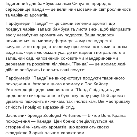
Індигенний для бамбукових лісів Сичуаня, природне
середовище панди — це величний мозаїчний світ рослинності
та чарівних ароматів.
Парфумерія "Панда" — це свіжий зелений аромат, що
поєднує чарівні запахи бамбука та листя зиси, щоб відправити
вас у незабутню ароматичну подорож. Ваша подорож
починається на милому фермерському господарстві
сичуанського перцю, оточеному гірськими потоками, а потім
веде вас через ліс османтуса, де ви нарешті потрапляєте в
затишний сад, наповнений соковитими мандариновими
деревами та розквітли ліліліями. "Панда" — це аромат, який
дійсно розбудить і оновить ваші почуття.
Парфумерія "Панда" не використовує продукти тваринного
походження. Автором цього аромату є Пол Кайлер.
Рекомендації щодо використання: "Панда" підходить для
щоденного використання в будь-яку пору року. Цей аромат
ідеально підходить як жінкам, так і чоловікам. Він має тривалу
стійкість і помірно виражений слід.
Засновник бренда Zoologist Perfumes — Віктор Вонг. Країна
походження — Канада. Цей бренд спеціалізується на
створенні унікальних ароматів, що вражають своєю
складністю й оригінальним характером.