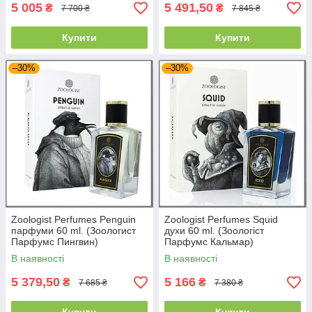
5 005
5 491,50
₴
₴
7 700 ₴
7 845 ₴
Купити
Купити
–30%
–30%
Zoologist Perfumes Penguin
Zoologist Perfumes Squid
парфуми 60 ml. (Зоологист
духи 60 ml. (Зоологіст
Парфумс Пингвин)
Парфумс Кальмар)
В наявності
В наявності
5 379,50
5 166
₴
₴
7 685 ₴
7 380 ₴