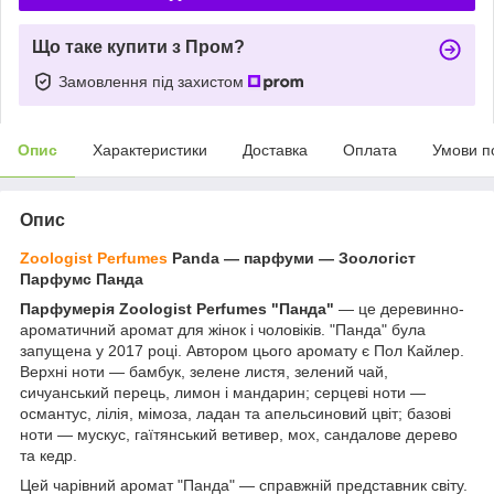
Що таке купити з Пром?
Замовлення під захистом
Опис
Характеристики
Доставка
Оплата
Умови п
Опис
Zoologist Perfumes
Panda — парфуми — Зоологіст
Парфумс Панда
Парфумерія Zoologist Perfumes "Панда"
— це деревинно-
ароматичний аромат для жінок і чоловіків. "Панда" була
запущена у 2017 році. Автором цього аромату є Пол Кайлер.
Верхні ноти — бамбук, зелене листя, зелений чай,
сичуанський перець, лимон і мандарин; серцеві ноти —
османтус, лілія, мімоза, ладан та апельсиновий цвіт; базові
ноти — мускус, гаїтянський ветивер, мох, сандалове дерево
та кедр.
Цей чарівний аромат "Панда" — справжній представник світу.