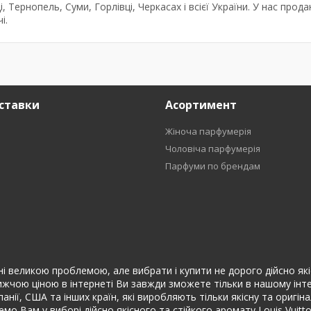
ці, Тернопель, Суми, Горлівці, Черкасах і всієї України. У нас прод
і.
ставки
Асортимент
Жіноча парфумерія
Чоловіча парфумерія
Парфуми по брендам
і великою проблемою, але вибрати і купити не дорого дійсно якісні
жчою ціною в інтернеті Ви завжди зможете тільки в нашому інтер
спанії, США та інших країн, які виробляють тільки якісну та ориг
мо Вам у виборі дійсно якісного та стійкого аромату Louis Vuit