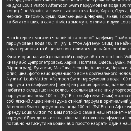
на духи Louis Vuitton Afternoon Swim парфумована вода 100 
тощо) .) по Україні, а саме в такі міста як Київ, Харків, Одес
Черкаси, Житомир, Суми, Хмельницький, Чернівці, Львів, Горл
та багато інших, а саме ті міста зможуть отримати духи Loui
Наш інтернет-магазин чоловічої та жіночої парфумерії займає
парфумована вода 100 ml. (Луї Віттон Афтенун Свим) за найни
характеристики та й ще раз повторимося що найголовніше хор
Купити оригінальний (справжній) парфум або тестер Louis Vu
Києву або Дніпропетровськ, Харків, Полтава, Одеса, Луцьк, Х
(Кіровоград), Луганськ, Макіївка, Чернігів, Алчевськ, Черкас
Опис, ціна, фото найочікуванішого всіма оригінального чолов
(купити) Louis Vuitton Afternoon Swim парфумована вода 100 m
парфуми та парфумерію [Група] на розпив оригінал, але ви за
набагато складніше ніж колись, оскільки ціни на них у торгове
парфумована вода 100 ml. (Луї Віттон Афтенун Свим) можна в
собі якісний ліцензійний і дуже стійкий парфум в оригінальні
Afternoon Swim парфумована вода 100 ml. (Луї Віттон Афтенун
бренду Louis Vuitton то Вам потрібно саме в наш інтернет-мага
парфумів! Брендова - елітна, нішева і вінтажна парфумерія L
потрібно натиснути на кошик або просто набрати один з наш