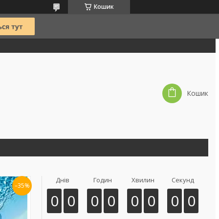
Кошик
Кошик
Днів
Годин
Хвилин
Секунд
–35%
0
0
0
0
0
0
0
0