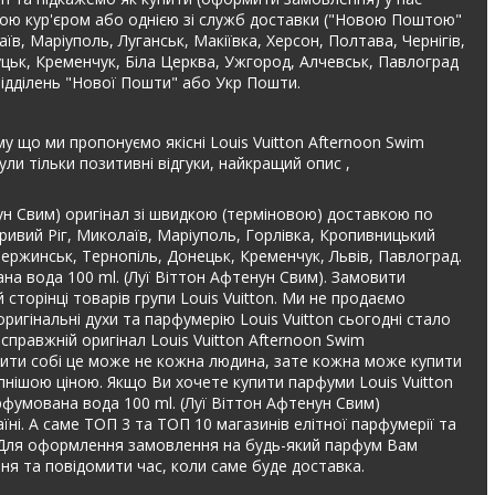
вкою кур'єром або однією зі служб доставки ("Новою Поштою"
аїв, Маріуполь, Луганськ, Макіївка, Херсон, Полтава, Чернігів,
Луцьк, Кременчук, Біла Церква, Ужгород, Алчевськ, Павлоград
відділень "Нової Пошти" або Укр Пошти.
му що ми пропонуємо якісні Louis Vuitton Afternoon Swim
и тільки позитивні відгуки, найкращий опис ,
нун Свим) оригінал зі швидкою (терміновою) доставкою по
Кривий Ріг, Миколаїв, Маріуполь, Горлівка, Кропивницький
дзержинськ, Тернопіль, Донецьк, Кременчук, Львів, Павлоград.
ана вода 100 ml. (Луї Віттон Афтенун Свим). Замовити
 сторінці товарів групи Louis Vuitton. Ми не продаємо
игінальні духи та парфумерію Louis Vuitton сьогодні стало
 справжній оригінал Louis Vuitton Afternoon Swim
олити собі це може не кожна людина, зате кожна може купити
тупнішою ціною. Якщо Ви хочете купити парфуми Louis Vuitton
рфумована вода 100 ml. (Луї Віттон Афтенун Свим)
раїні. А саме ТОП 3 та ТОП 10 магазинів елітної парфумерії та
ні. Для оформлення замовлення на будь-який парфум Вам
я та повідомити час, коли саме буде доставка.