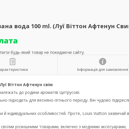
ана вода 100 ml. (Луї Віттон Афтенун Сви
упити будь-який товар не покидаючи сайту.
арактеристики
Інформація для замовлення
уї Віттон Афтенун свім
 належать до родини ароматів Цитрусові.
льно підходить для весняно-літнього періоду. Він чудово підкрес
ри й індивідуальних особливостей. Проте, Louis Vuitton зазвичай 
й своїми розкішними товарами, включно з модними аксесуарами,