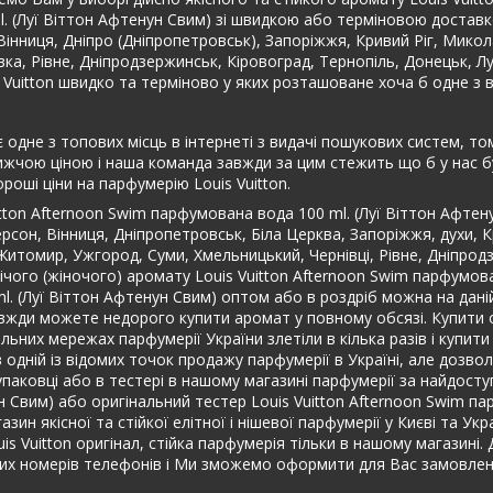
ml. (Луї Віттон Афтенун Свим) зі швидкою або терміновою доста
а, Вінниця, Дніпро (Дніпропетровськ), Запоріжжя, Кривий Ріг, Микол
івка, Рівне, Дніпродзержинськ, Кіровоград, Тернопіль, Донецьк, 
s Vuitton швидко та терміново у яких розташоване хоча б одне з 
 одне з топових місць в інтернеті з видачі пошукових систем, то
жчою ціною і наша команда завжди за цим стежить що б у нас бул
оші ціни на парфумерію Louis Vuitton.
itton Afternoon Swim парфумована вода 100 ml. (Луї Віттон Афте
ерсон, Вінниця, Дніпропетровськ, Біла Церква, Запоріжжя, духи, 
и, Житомир, Ужгород, Суми, Хмельницький, Чернівці, Рівне, Дніпро
ічого (жіночого) аромату Louis Vuitton Afternoon Swim парфумов
l. (Луї Віттон Афтенун Свим) оптом або в роздріб можна на даній
вжди можете недорого купити аромат у повному обсязі. Купити ор
льних мережах парфумерії України злетіли в кілька разів і купити
 одній із відомих точок продажу парфумерії в Україні, але дозв
й упаковці або в тестері в нашому магазині парфумерії за найдос
 Свим) або оригінальний тестер Louis Vuitton Afternoon Swim па
зин якісної та стійкої елітної і нішевої парфумерії у Києві та Ук
ouis Vuitton оригінал, стійка парфумерія тільки в нашому магази
их номерів телефонів і Ми зможемо оформити для Вас замовленн