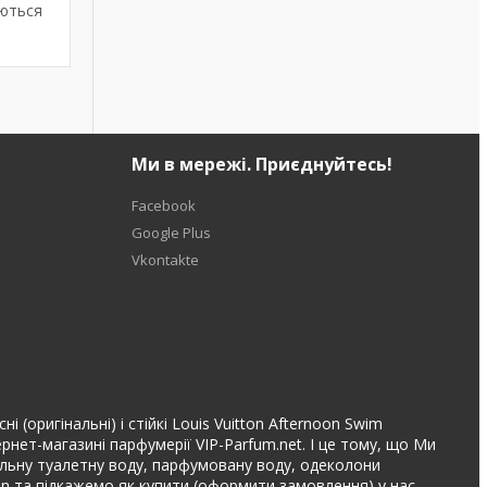
аються
Ми в мережі. Приєднуйтесь!
Facebook
Google Plus
Vkontakte
 (оригінальні) і стійкі Louis Vuitton Afternoon Swim
нет-магазині парфумерії VIP-Parfum.net. І це тому, що Ми
інальну туалетну воду, парфумовану воду, одеколони
ton та підкажемо як купити (оформити замовлення) у нас