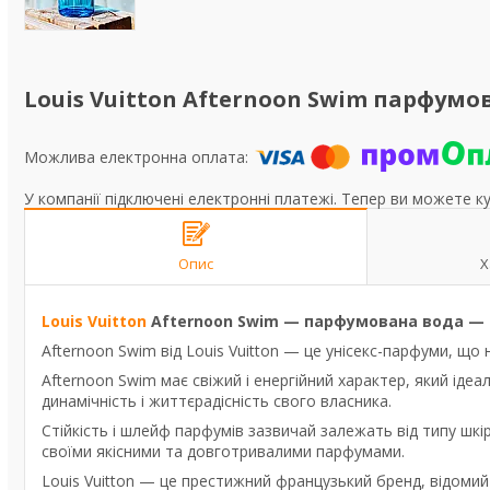
Louis Vuitton Afternoon Swim парфумов
У компанії підключені електронні платежі. Тепер ви можете к
Опис
Х
Louis Vuitton
Afternoon Swim — парфумована вода — Л
Afternoon Swim від Louis Vuitton — це унісекс-парфуми, що
Afternoon Swim має свіжий і енергійний характер, який ідеа
динамічність і життєрадісність свого власника.
Стійкість і шлейф парфумів зазвичай залежать від типу шкі
своїми якісними та довготривалими парфумами.
Louis Vuitton — це престижний французький бренд, відоми