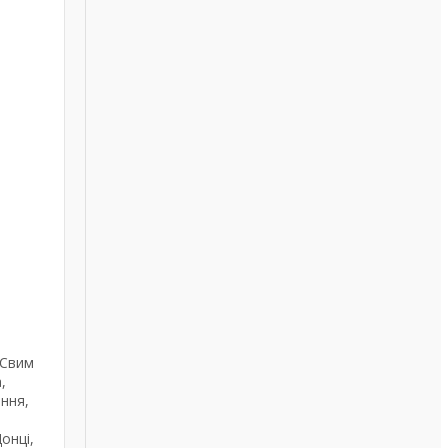
 Свим
,
ння,
онці,