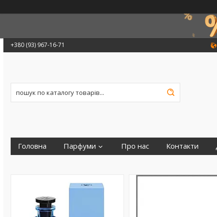
+380 (93) 967-16-71
Головна
Парфуми
Про нас
Контакти