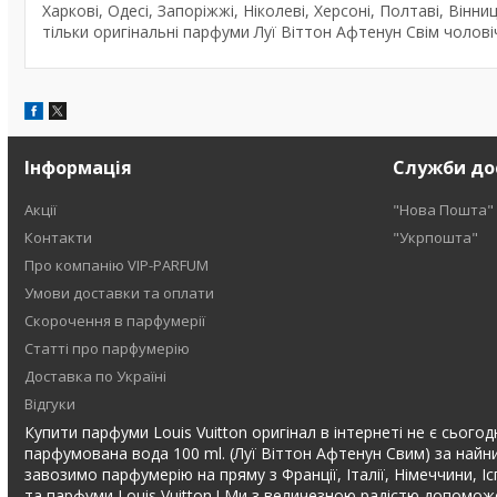
Харкові, Одесі, Запоріжжі, Ніколеві, Херсоні, Полтаві, Вінни
тільки оригінальні парфуми Луї Віттон Афтенун Свім чоловіч
Інформація
Служби до
Акції
"Нова Пошта"
Контакти
"Укрпошта"
Про компанію VIP-PARFUM
Умови доставки та оплати
Скорочення в парфумерії
Статті про парфумерію
Доставка по Україні
Відгуки
Купити парфуми Louis Vuitton оригінал в інтернеті не є сьогодн
парфумована вода 100 ml. (Луї Віттон Афтенун Свим) за найни
завозимо парфумерію на пряму з Франції, Італії, Німеччини, І
та парфуми Louis Vuitton ! Ми з величезною радістю допоможе