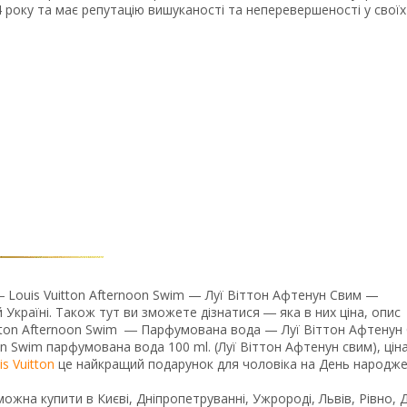
року та має репутацію вишуканості та неперевершеності у своїх
Louis Vuitton Afternoon Swim — Луї Віттон Афтенун Свим —
Україні. Також тут ви зможете дізнатися ― яка в них ціна, опис
uitton Afternoon Swim ― Парфумована вода — Луї Віттон Афтенун
noon Swim парфумована вода 100 ml. (Луї Віттон Афтенун свим), ціна
is Vuitton
це найкращий подарунок для чоловіка на День народже
можна купити в Києві, Дніпропетруванні, Ужророді, Львів, Рівно, Д