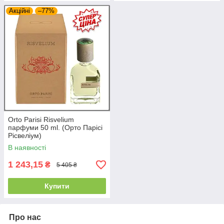
Акційні
–77%
Orto Parisi Risvelium
парфуми 50 ml. (Орто Парісі
Рісвеліум)
В наявності
1 243,15
₴
5 405 ₴
Купити
Про нас