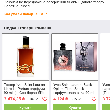
Законом не передбачено повернення та обмін даного товару
належної якості
Всі умови повернення
Подібні товари компанії
Тестер Yves Saint Laurent
Yves Saint Laurent Black
Yves
Libre Le Parfum парфуми
Opium Floral Shock
парф
90 ml. (Ів Ceн Лоран Лібр
парфумована вода 90 ml.
(Тес
Ле Парфум)
(Ів Сен Лоран Блек
Лібр
3 474,25
4 124
3 7
₴
₴
5 345 ₴
5 155 ₴
Флораль Шок)
Купити
Купити