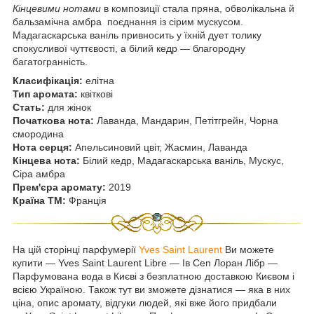
Кінцевими нотами
в композиції стала пряна, обволікальна й
бальзамічна амбра поєднання із сірим мускусом.
Мадагаскарська ваніль привносить у їхній дует толику
спокусливої чуттєвості, а білий кедр — благородну
багатогранність.
Класифікація:
елітна
Тип аромата:
квіткові
Стать:
для жінок
Початкова нота:
Лаванда, Мандарин, Петітгрейн, Чорна
смородина
Нота серця:
Апельсиновий цвіт, Жасмин, Лаванда
Кінцева нота:
Білий кедр, Мадагаскарська ваніль, Мускус,
Сіра амбра
Прем'єра аромату:
2019
Країна ТМ:
Франція
На цій сторінці парфумерії
Yves Saint Laurent
Ви можете
купити ― Yves Saint Laurent Libre ― Ів Cen Лоран Лібр —
Парфумована вода в Києві з безплатною доставкою Києвом і
всією Україною. Також тут ви зможете дізнатися — яка в них
ціна, опис аромату, відгуки людей, які вже його придбали