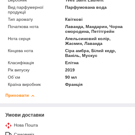
Виробник
Yves Saint Laurent
Вид парфумерної
Парфумована вода
продукції
Тип аромату
Квіткові
Початкова нота
Лаванда, Мандарин, Чорна
смородина, Петітгрейн
Нота серця
Апельсиновий колір,
Жасмин, Лаванда
Кінцева нота
Сіра амбра, Білий кедр,
Ваніль, Мускус
Класифікація
Елітна
Рік випуску
2019
Об`єм
90 мл
Країна виробник
Франція
Приховати
Умови доставки
Нова Пошта
Самовивіз