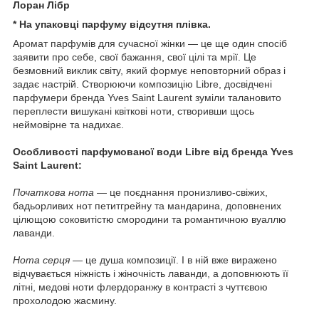
Лоран Лібр
* На упаковці парфуму відсутня плівка.
Аромат парфумів для сучасної жінки — це ще один спосіб
заявити про себе, свої бажання, свої цілі та мрії. Це
безмовний виклик світу, який формує неповторний образ і
задає настрій. Створюючи композицію Libre, досвідчені
парфумери бренда Yves Saint Laurent зуміли талановито
переплести вишукані квіткові ноти, створивши щось
неймовірне та надихає.
Особливості парфумованої води Libre від бренда Yves
Saint Laurent:
Початкова нота
— це поєднання пронизливо-свіжих,
бадьорливих нот петитгрейну та мандарина, доповнених
цілющою соковитістю смородини та романтичною вуаллю
лаванди.
Нота серця
— це душа композиції. І в ній вже виражено
відчувається ніжність і жіночність лаванди, а доповнюють її
літні, медові ноти флердоранжу в контрасті з чуттєвою
прохолодою жасмину.