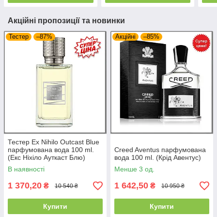
Акційні пропозиції та новинки
Тестер
–87%
Акційні
–85%
Тестер Ex Nihilo Outcast Blue
парфумована вода 100 ml.
Creed Aventus парфумована
(Екс Ніхіло Ауткаст Блю)
вода 100 ml. (Крід Авентус)
В наявності
Менше 3 од.
1 370,20
1 642,50
₴
₴
10 540 ₴
10 950 ₴
Купити
Купити