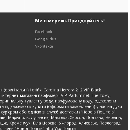
Ми в мережі. Приєднуйтесь!
Facebook
Google Plus
Vkontakte
ригінальні) і стійкі Carolina Herrera 212 VIP Black
нтернет-магазині парфумерії VIP-Parfum.net. І це тому,
та оригінальну туалетну воду, парфумовану воду, одеколони
а підкажемо як купити (оформити замовлення) у нас на духи
ою кур'єром або однією зі служб доставки ("Новою Поштою"
аїв, Маріуполь, Луганськ, Макіївка, Херсон, Полтава, Чернігів,
Луцьк, Кременчук, Біла Церква, Ужгород, Алчевськ, Павлоград
ідділень "Нової Пошти" або Укр Пошти.