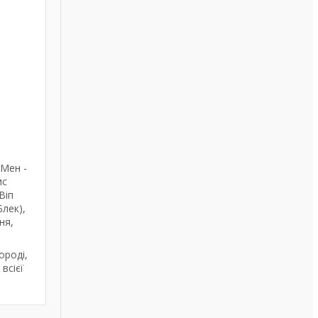
 Мен -
ис
Віп
Блек),
ня,
ороді,
всієї