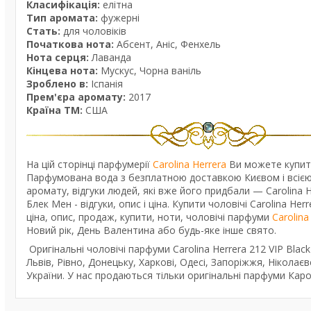
Класифікація:
елітна
Тип аромата:
фужерні
Стать:
для чоловіків
Початкова нота:
Абсент, Аніс, Фенхель
Нота серця:
Лаванда
Кінцева нота:
Мускус, Чорна ваніль
Зроблено в:
Іспанія
Прем'єра аромату:
2017
Країна ТМ:
США
На цій сторінці парфумерії
Carolina Herrera
Ви можете купити 
Парфумована вода з безплатною доставкою Києвом і всією 
аромату, відгуки людей, які вже його придбали — Carolina 
Блек Мен - відгуки, опис і ціна. Купити чоловічі Carolina He
ціна, опис, продаж, купити, ноти, чоловічі парфуми
Carolina
Новий рік, День Валентина або будь-яке інше свято.
Оригінальні чоловічі парфуми Carolina Herrera 212 VIP Blac
Львів, Рівно, Донецьку, Харкові, Одесі, Запоріжжя, Ніколаєве
України. У нас продаються тільки оригінальні парфуми Карол