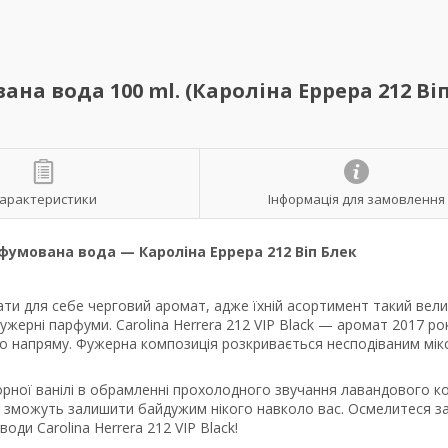
вана вода 100 ml. (Кароліна Еррера 212 Ві
арактеристики
Інформація для замовлення
рфумована вода — Кароліна Еррера 212 Віп Блек
ти для себе черговий аромат, адже їхній асортимент такий вели
ужерні парфуми. Carolina Herrera 212 VIP Black — аромат 2017 ро
го напряму. Фужерна композиція розкривається несподіваним мік
рної ванілі в обрамленні прохолодного звучання лавандового к
не зможуть залишити байдужим нікого навколо вас. Осмелитеся з
ди Carolina Herrera 212 VIP Black!