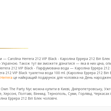
— Carolina Herrera 212 VIP Black - Кароліна Еррера 212 Віп Блек
Україною. Також тут ви зможете дізнатися — яка в них ціна, оп
Herrera 212 VIP Black - Парфумована вода — Кароліна Еррера 212 
rrera 212 VIP Black туалетна вода 100 ml. (Кароліна Еррера 212 Віп 
 Herrera
це найкращий подарунок для чоловіка на День народжен
k Own The Party Nyc можна купити в Києві, Дніпропетровську, Ужг
, Херсоні, Полтаві, Вінниці, Тернополь, Суми, Горлівці, Черкасах і 
іна Еррера 212 Віп Блек чоловічі.