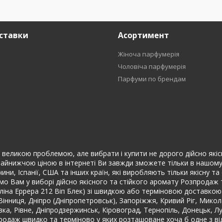
ставки
Асортимент
Жіноча парфумерія
Чоловіча парфумерія
Парфуми по брендам
еликою проблемою, але вибрати і купити не дорого дійсно якісні (о
найнижчою ціною в інтернеті Ви завжди зможете тільки в нашому і
ини, Іспанії, США та інших країн, які виробляють тільки якісну 
 Вам у виборі дійсно якісного та стійкого аромату Розпродаж т
ароліна Еррера 212 Віп Блек) зі швидкою або терміновою доставк
а, Вінниця, Дніпро (Дніпропетровськ), Запоріжжя, Кривий Ріг, Микол
івка, Рівне, Дніпродзержинськ, Кіровоград, Тернопіль, Донецьк, 
продаж швидко та терміново у яких розташоване хоча б одне з в