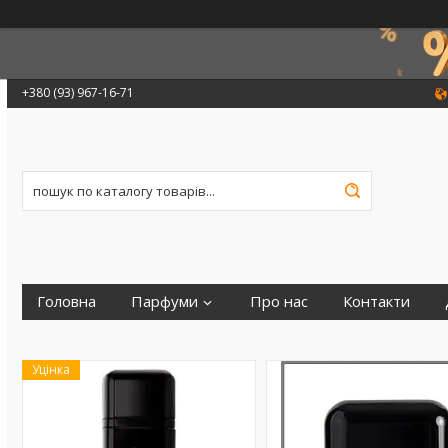
+380 (93) 967-16-71
Головна
Парфуми
Про нас
Контакти
Уцінка