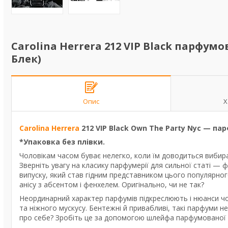
Carolina Herrera 212 VIP Black парфумо
Блек)
Опис
Х
Carolina Herrera
212 VIP Black Own The Party Nyc — па
*Упаковка без плівки.
Чоловікам часом буває нелегко, коли їм доводиться вибира
Зверніть увагу на класику парфумерії для сильної статі — ф
випуску, який став гідним представником цього популярно
анісу з абсентом і фенхелем. Оригінально, чи не так?
Неординарний характер парфумів підкреслюють і нюанси чо
та ніжного мускусу. Бентежні й привабливі, такі парфуми 
про себе? Зробіть це за допомогою шлейфа парфумованої во