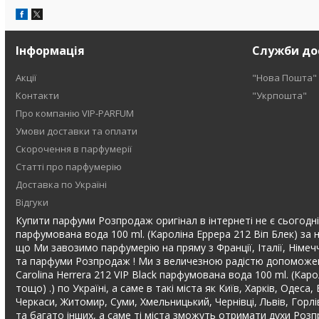
Інформація
Служби до
Акції
"Нова Пошта"
Контакти
"Укрпошта"
Про компанію VIP-PARFUM
Умови доставки та оплати
Скорочення в парфумерії
Статті про парфумерію
Доставка по Україні
Відгуки
Купити парфуми Розпродаж оригінал в інтернеті не є сьогодні в
парфумована вода 100 ml. (Кароліна Еррера 212 Віп Блек) за 
що Ми завозимо парфумерію на пряму з Франції, Італії, Німечч
та парфуми Розпродаж ! Ми з величезною радістю допоможемо
Carolina Herrera 212 VIP Black парфумована вода 100 ml. (К
тощо) .) по Україні, а саме в такі міста як Київ, Харків, Одес
Черкаси, Житомир, Суми, Хмельницький, Чернівці, Львів, Горл
та багато інших, а саме ті міста зможуть отримати духи Роз