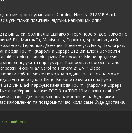
у що ми пропонуємо якісні Carolina Herrera 212 VIP Black
с були тільки позитивні відгуки, найкращий опис ,
 212 Віп Блек) оригінал зі швидкою (терміновою) доставкою по
Кривий Ріг, Миколаїв, Маріуполь, Горлівка, Кропивницький
дзержинськ, Тернопіль, Донецьк, Кременчук, Львів, Павлоград.
ана вода 100 ml. (Кароліна Еррера 212 Віп Блек). Замовити
а даній сторінці товарів групи Розпродаж. Ми не продаємо
оригінальні духи та парфумерію Розпродаж сьогодні стало
справжній оригінал Carolina Herrera 212 VIP Black
 дозволити собі це може не кожна людина, зате кожна може
а найдоступнішою ціною. Якщо Ви хочете купити парфуми
era 212 VIP Black парфумована вода 100 ml. (Кароліна Еррера
Києві та Україні. А саме ТОП 3 та ТОП 10 магазинів елітної
шому магазині. Для оформлення замовлення на будь-який
с замовлення та повідомити час, коли саме буде доставка.
нфіденційності