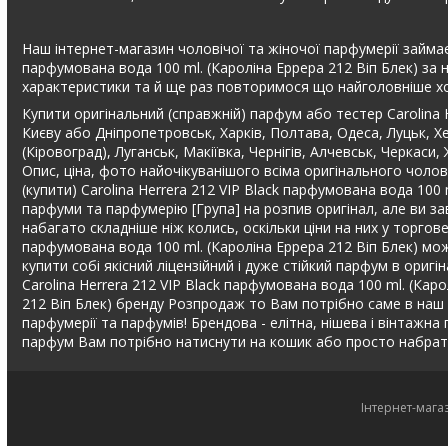
Наш інтернет-магазин чоловічої та жіночої парфумерії займає 
парфумована вода 100 ml. (Кароліна Еррера 212 Віп Блек) за 
характеристики та й ще раз повторимося що найголовніше х
Купити оригінальний (справжній) парфум або тестер Carolina 
Києву або Дніпропетровськ, Харків, Полтава, Одеса, Луцьк, Х
(Кіровоград), Луганськ, Макіївка, Чернігів, Алчевськ, Черкас
Опис, ціна, фото найочікуванішого всіма оригінального чолові
(купити) Carolina Herrera 212 VIP Black парфумована вода 100
парфуми та парфумерію [Група] на розпив оригінал, але ви з
набагато складніше ніж колись, оскільки ціни на них у торгове
парфумована вода 100 ml. (Кароліна Еррера 212 Віп Блек) мо
купити собі якісний ліцензійний і дуже стійкий парфум в ори
Carolina Herrera 212 VIP Black парфумована вода 100 ml. (Кар
212 Віп Блек) бренду Розпродаж то Вам потрібно саме в наш інт
парфумерії та парфумів! Брендова - елітна, нішева і вінтажн
парфум Вам потрібно натиснути на кошик або просто набрати