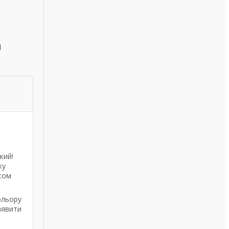
п
кий!
ку
сом
ольору
аявити