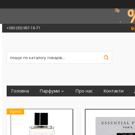
+380 (93) 967-16-71
Головна
Парфуми
Про нас
Контакти
Уцінка