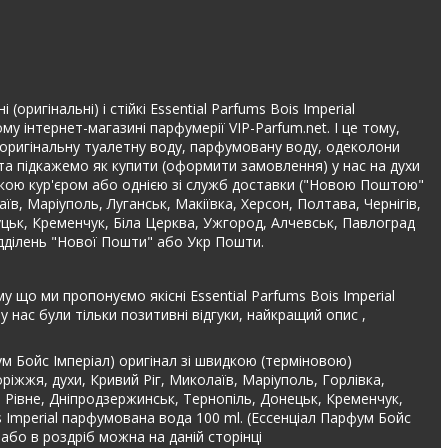
ригінальні) і стійкі Essential Parfums Bois Imperial
 інтернет-магазині парфумерії VIP-Parfum.net. І це тому,
та оригінальну туалетну воду, парфумовану воду, одеколони
а підкажемо як купити (оформити замовлення) у нас на духи
авкою кур'єром або однією зі служб доставки ("Новою Поштою"
аїв, Маріуполь, Луганськ, Макіївка, Херсон, Полтава, Чернігів,
Луцьк, Кременчук, Біла Церква, Ужгород, Алчевськ, Павлоград
ідділень "Нової Пошти" або Укр Пошти.
у що ми пропонуємо якісні Essential Parfums Bois Imperial
нас були тільки позитивні відгуки, найкращий опис ,
ум Бойс Імперіал) оригінал зі швидкою (терміновою)
ріжжя, духи, Кривий Ріг, Миколаїв, Маріуполь, Горлівка,
, Рівне, Дніпродзержинськ, Тернопіль, Донецьк, Кременчук,
s Imperial парфумована вода 100 ml. (Ессенціал Парфум Бойс
 або в роздріб можна на даній сторінці