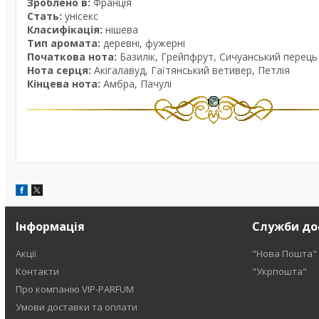
Зроблено в:
Франція
Стать:
унісекс
Класифікація:
нішева
Тип аромата:
деревні, фужерні
Початкова нота:
Базилік, Грейпфрут, Сичуанський перець
Нота серця:
Акігалавуд, Гаїтянський ветивер, Петлія
Кінцева нота:
Амбра, Пачулі
Інформація
Служби до
Акції
"Нова Пошта"
Контакти
"Укрпошта"
Про компанію VIP-PARFUM
Умови доставки та оплати