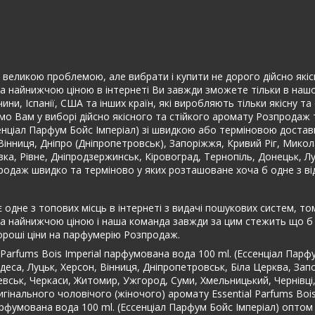
еликою проблемою, але вибрати і купити не дорого дійсно якісні (о
а найнижчою ціною в інтернеті Ви завжди зможете тільки в нашому
ини, Іспанії, США та інших країн, які виробляють тільки якісну 
 Вам у виборі дійсно якісного та стійкого аромату Розпродаж т
Ессенціал Парфум Бойс Імперіал) зі швидкою або терміновою дост
а, Вінниця, Дніпро (Дніпропетровськ), Запоріжжя, Кривий Ріг, Микол
івка, Рівне, Дніпродзержинськ, Кіровоград, Тернопіль, Донецьк, 
продаж швидко та терміново у яких розташоване хоча б одне з в
одне з топових місць в інтернеті з видачі пошукових систем, том
а найнижчою ціною і наша команда завжди за цим стежить що б у 
ороші ціни на парфумерію Розпродаж.
 Parfums Bois Imperial парфумована вода 100 ml. (Ессенціал Парф
еса, Луцьк, Херсон, Вінниця, Дніпропетровськ, Біла Церква, Запо
чевськ, Черкаси, Житомир, Ужгород, Суми, Хмельницький, Чернівці
игінального чоловічого (жіночого) аромату Essential Parfums Boi
 парфумована вода 100 ml. (Ессенціал Парфум Бойс Імперіал) оптом