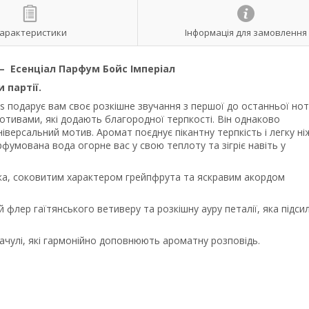
арактеристики
Інформація для замовлення
— Есенціал Парфум Бойс Імперіал
 партії.
ms подарує вам своє розкішне звучання з першої до останньої нот
ивами, які додають благородної терпкості. Він однаково
ніверсальний мотив. Аромат поєднує пікантну терпкість і легку ні
умована вода огорне вас у свою теплоту та зігріє навіть у
ка, соковитим характером грейпфрута та яскравим акордом
флер гаїтянського ветиверу та розкішну ауру петалії, яка підси
чулі, які гармонійно доповнюють ароматну розповідь.