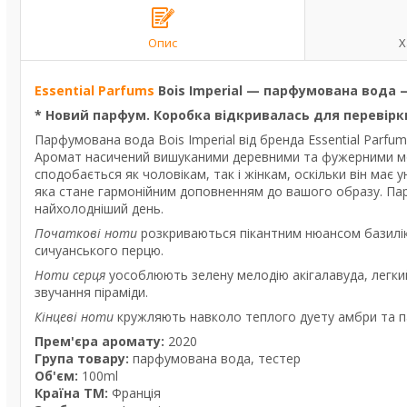
Опис
Х
Essential Parfums
Bois Imperial — парфумована вода 
* Новий парфум. Коробка відкривалась для перевірки
Парфумована вода Bois Imperial від бренда Essential Parfu
Аромат насичений вишуканими деревними та фужерними мот
сподобається як чоловікам, так і жінкам, оскільки він має у
яка стане гармонійним доповненням до вашого образу. Парф
найхолодніший день.
Початкові ноти
розкриваються пікантним нюансом базилі
сичуанського перцю.
Ноти серця
уособлюють зелену мелодію акігалавуда, легкий 
звучання піраміди.
Кінцеві ноти
кружляють навколо теплого дуету амбри та па
Прем'єра аромату:
2020
Група товару:
парфумована вода, тестер
Об'єм:
100ml
Країна ТМ:
Франція