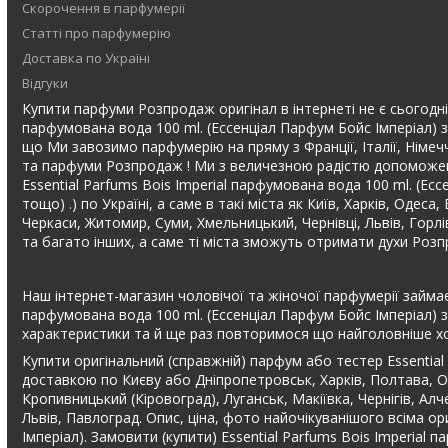
Скорочення в парфумерії
Статті про парфумерію
Доставка по Україні
Відгуки
Купити парфуми Розпродаж оригінал в інтернеті не є сьогодні в
парфумована вода 100 ml. (Ессенціал Парфум Бойс Імперіал) з
що Ми завозимо парфумерію на пряму з Франції, Італії, Німечч
та парфуми Розпродаж ! Ми з величезною радістю допоможемо
Essential Parfums Bois Imperial парфумована вода 100 ml. (
тощо) .) по Україні, а саме в такі міста як Київ, Харків, Одес
Черкаси, Житомир, Суми, Хмельницький, Чернівці, Львів, Горл
та багато інших, а саме ті міста зможуть отримати духи Роз
Наш інтернет-магазин чоловічої та жіночої парфумерії займає 
парфумована вода 100 ml. (Ессенціал Парфум Бойс Імперіал) з
характеристики та й ще раз повторимося що найголовніше х
Купити оригінальний (справжній) парфум або тестер Essential
доставкою по Києву або Дніпропетровськ, Харків, Полтава, Од
Кропивницький (Кіровоград), Луганськ, Макіївка, Чернігів, Ал
Львів, Павлоград. Опис, ціна, фото найочікуванішого всіма ор
Імперіал). Замовити (купити) Essential Parfums Bois Imperial