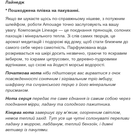
Лайнедж
* Пошкоджена плівка на пакуванні.
Якщо ви шукаєте щось по-справжньому нішеве, з потужним
шлейфом, роботи Amouage точно заслуговують на вашу
увагу. Композиція Lineage — це поєднання прянощів, солоних
пахощів і мінерального тепла. Зі слів самих творців, це
аромат медитацій і подорожі від дому, щоб стати ближчим до
самого себе через самотність. Парфумована вода
розкривається на шкірі досить незвично, граючи то яскравим
імбиром, то іскрами цитрусових, то деревно-пудровими
відтінками, що схожі на йодисті морські водорості.
Початкова нота
ніби підштовхує вас вирватися з очок
повсякденності сонячним і зігрівальним тріо імбиру,
шафрану та сичуанського перцю з його мінеральним
присмаком.
Нота серця
передає те саме єднання із самим собою через
поєднання мірри, ладану та солодкого пажитника.
Кінцева нота
завершує гру м'яким, огорненим світлом,
немов теплий захід. Тут усе ще чутні солонуваті переливи
ладану з миррою, лабданум, теплий бензоїн, і димні
ветивер із пачулями.