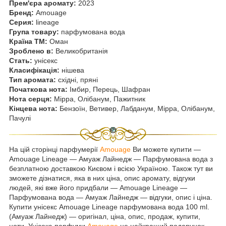
Прем'єра аромату:
2023
Бренд:
Amouage
Серия:
lineage
Група товару:
парфумована вода
Країна ТМ:
Оман
Зроблено в:
Великобританія
Стать:
унісекс
Класифікація:
нішева
Тип аромата:
східні, пряні
Початкова нота:
Імбир, Перець, Шафран
Нота серця:
Мірра, Олібанум, Пажитник
Кінцева нота:
Бензоїн, Ветивер, Лабданум, Мірра, Олібанум,
Пачулі
На цій сторінці парфумерії
Amouage
Ви можете купити ―
Amouage Lineage — Амуаж Лайнедж — Парфумована вода з
безплатною доставкою Києвом і всією Україною. Також тут ви
зможете дізнатися, яка в них ціна, опис аромату, відгуки
людей, які вже його придбали — Amouage Lineage —
Парфумована вода — Амуаж Лайнедж — відгуки, опис і ціна.
Купити унісекс Amouage Lineage парфумована вода 100 ml.
(Амуаж Лайнедж) — оригінал, ціна, опис, продаж, купити,