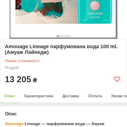
Amouage Lineage парфумована вода 100 ml.
(Амуаж Лайнедж)
Немає в наявності
Роздріб
13 205
₴
Опис
Характеристики
Доставка
Оплата
Умови п
Опис
Amouage
Lineage — парфумована вода — Амуаж