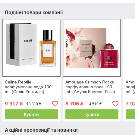
Подібні товари компанії
Celine Reptile
Amouage Crimson Rocks
Amo
парфумована вода 100
парфумована вода 100
пар
ml. (Селін Рептилія)
ml. (Амуаж Крімсон Рокс)
ml. 
9 317
8 706
7 9
₴
₴
13 310 ₴
14 510 ₴
Купити
Купити
Акційні пропозиції та новинки