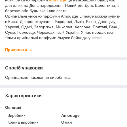
ноти. Унісекс-парфуми
Amouage
це найкращий подарунок
для жінки на День народження, Новий рік, День Валентина, 8
березня або будь-яке інше свято.
Оригінальні унісекс-парфуми Amouage Lineage можна купити
в Києві, Дніпропетруванні, Ужророді, Львів, Рівно, Донецьку,
Харкові, Одесі, Запоріжжя, Миколая, Херсоне, Полтаві, Венції,
Суме, Горловце, Черкасах і всій Україні. У нас продаються
тільки оригінальні парфуми Амуаж Лайнедж унісекс.
Приховати
Спосіб упаковки
Оригінальне паковання виробника.
Характеристики
Основні
Виробник
Amouage
Країна виробник
Оман