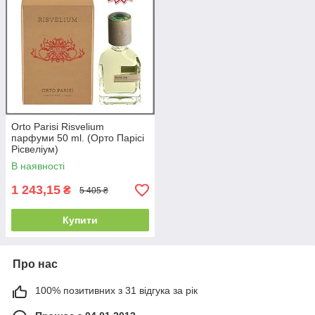
Orto Parisi Risvelium
парфуми 50 ml. (Орто Парісі
Рісвеліум)
В наявності
1 243,15
₴
5 405 ₴
Купити
Про нас
100% позитивних з 31 відгука за рік