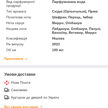
Вид парфумерної
Парфумована вода
продукції
Тип аромату
Східні (Орієнтальні), Пряні
Початкова нота
Шафран, Перець, Імбир
Нота серця
Мирро, Олібанум
Кінцева нота
Лабданум, Олібанум, Пачулі,
Бензоїну, Ветивер, Мирро
Класифікація
Нішева
Рік випуску
2023
Об`єм
100 мл
Приховати
Умови доставки
Нова Пошта
Самовивіз
Кур'єром до дверей по Україні
Всі умови доставки