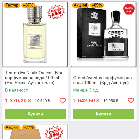
Тестер
–87%
Акційні
–85%
Тестер Ex Nihilo Outcast Blue
парфумована вода 100 ml.
Creed Aventus парфумована
(Екс Ніхіло Ауткаст Блю)
вода 100 ml. (Крід Авентус)
В наявності
Менше 3 од.
1 370,20
1 642,50
₴
₴
10 540 ₴
10 950 ₴
Купити
Купити
Акційні
–77%