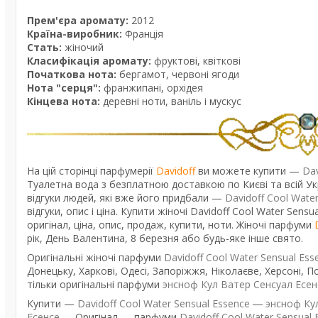
Прем'єра аромату:
2012
Країна-виробник:
Франція
Стать:
жіночий
Класифікація аромату:
фруктові, квіткові
Початкова нота:
бергамот, червоні ягоди
Нота "серця":
франжипані, орхідея
Кінцева нота:
деревні ноти, ваніль і мускус
На цій сторінці парфумерії
Davidoff
ви можете купити —
Dav
Туалетна вода з безплатною доставкою по Києві та всій Укр
відгуки людей, які вже його придбали —
Davidoff Cool Wate
відгуки, опис і ціна. Купити жіночі Davidoff Cool Water Sen
оригінал, ціна, опис, продаж, купити, ноти. Жіночі парфуми
рік, День Валентина, 8 березня або будь-яке інше свято.
Оригінальні жіночі парфуми
Davidoff Cool Water Sensual Ess
Донецьку, Харкові, Одесі, Запоріжжя, Ніколаєве, Херсоні, По
тільки оригінальні парфуми
энсноф Кул Ватер Сенсуал Есен
Купити —
Davidoff Cool Water Sensual Essence
―
энсноф Ку
Есенсе
― Оригінал — парфуми
Davidoff Cool Water Sensual 