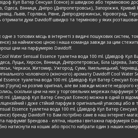
(Давідоф Кул Ватер Сенсуал Есенсе) зі швидкою або терміновою д
ків, Одеса, Вінниця, Дніпро (Дніпропетровськ), Запоріжжя, Кривий 
нівці, Львів, Горлівка, Рівне, Дніпродзержинськ, Кіровоград, Те
ть отримати духи Davidoff швидко та терміново у яких розташован
 одне з топових місць в інтернеті з видачі пошукових систем, том
енсе) за найнижчою ціною і наша команда завжди за цим стежить 
оші ціни на парфумерію Davidoff.
Cool Water Sensual Essence туалетна вода 100 ml. (Давідоф Кул В
еса, Луцьк, Херсон, Вінниця, Дніпропетровськ, Біла Церква, Запо
чевськ, Черкаси, Житомир, Ужгород, Суми, Хмельницький, Чернівці
ригінального чоловічого (жіночого) аромату Davidoff Cool Water S
al Essence туалетна вода 100 ml. (Давідоф Кул Ватер Сенсуал Есе
ю [Група] на розпив оригінал, але ви завжди можете недорого ку
лись, оскільки ціни на них у торговельних мережах парфумерії Укр
00 ml. (Давідоф Кул Ватер Сенсуал Есенсе) можна в одній із відо
іцензійний і дуже стійкий парфум в оригінальній упаковці або в
nsual Essence туалетна вода 100 ml. (Давідоф Кул Ватер Сенсуал 
се) бренду Davidoff то Вам потрібно саме в наш інтернет-магазин 
та парфумів! Брендова - елітна, нішева і вінтажна парфумерія Dav
но натиснути на кошик або просто набрати один з наших номер