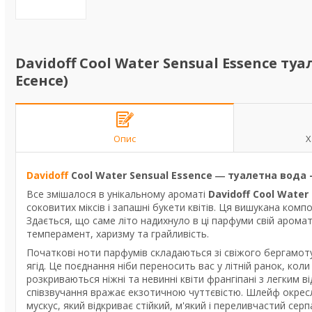
Davidoff Cool Water Sensual Essence ту
Есенсе)
Опис
Х
Davidoff
Cool Water Sensual Essence ― туалетна вода 
Все змішалося в унікальному ароматі
Davidoff Cool Water
соковитих міксів і запашні букети квітів. Ця вишукана ком
Здається, що саме літо надихнуло в ці парфуми свій аромат 
темперамент, харизму та грайливість.
Початкові ноти парфумів складаються зі свіжого бергамоту
ягід. Це поєднання ніби переносить вас у літній ранок, кол
розкриваються ніжні та невинні квіти франгіпані з легким в
співзвучання вражає екзотичною чуттєвістю. Шлейф окресл
мускус, який відкриває стійкий, м'який і переливчастий серп