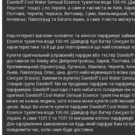
Davidoff Cool Water Sensual Essence туалетна вода 100 ml. 
Поштою" тощо) .) по Україні, а саме в такі міста як Київ, Хар
Полтава, Чернігів, Черкаси, Житомир, Суми, Хмельницький, Чер
Алчевськ, Павлоград та багато інших, а саме ті міста зможу
Наш інтернет-магазин чоловічої та жіночої парфумерії займає
Essence туалетна вода 100 ml. (Давідоф Кул Ватер Сенсуал Ес
характеристики та й ще раз повторимося що найголовніше хор
Купити оригінальний (справжній) парфум або тестер Davidoff 
доставкою по Києву або Дніпропетровськ, Харків, Полтава, Од
Кропивницький (Кіровоград), Луганськ, Макіївка, Чернігів, Ал
Львів, Павлоград. Опис, ціна, фото найочікуванішого всіма о
Сенсуал Есенсе). Замовити (купити) Davidoff Cool Water Sensu
товарів групи Davidoff. Ми не продаємо парфуми та парфумері
парфумерію Davidoff сьогодні стало набагато складніше ніж ко
оригінал Davidoff Cool Water Sensual Essence туалетна вода 1
може не кожна людина, зате кожна може купити собі якісний л
ціною. Якщо Ви хочете купити парфуми Davidoff Cool Water Se
Essence туалетна вода 100 ml. (Давідоф Кул Ватер Сенсуал Есен
Україні. А саме ТОП 3 та ТОП 10 магазинів елітної парфумерії 
Для оформлення замовлення на будь-який парфум Вам потріб
повідомити час, коли саме буде доставка.