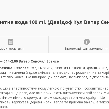
алетна вода 100 ml. (Давідоф Кул Ватер Се
арактеристики
Інформація для замовлення
— 514-2,00 Ватер Сенсуал Есенсе
 Sensual Essence
: східні мотиви, екзотичні акценти, домішки ягід
позиція насичена й дуже смілива, але водночас романтична та чарі
і тепло. Жінка, яка вибирає цей аромат, насамперед, підкреслить
, що з властивостями йому легкою гіркуватістю, і соковитих че
и ягоди в ще роси, але вже починають витримувати свій запах. У «
ідтінком ніжного крему, а також солодкувато-ніжна орхідея. Це
юють терпкуваті деревні ноти, тепла та приємна ваніль, а тако
анок.