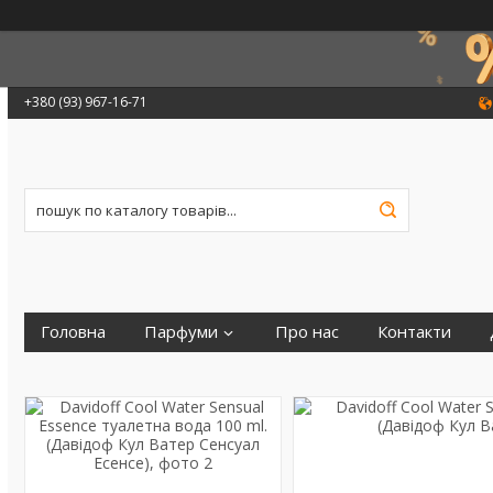
+380 (93) 967-16-71
Головна
Парфуми
Про нас
Контакти