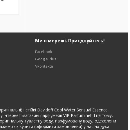
Ми в мережі. Приєднуйтесь!
Facebook
Google Plus
Vkontakte
гінальні) і стійкі Davidoff Cool Water Sensual Essence
інтернет-магазині парфумерії VIP-Parfum.net. І це тому,
та оригінальну туалетну воду, парфумовану воду, одеколони
дкажемо як купити (оформити замовлення) у нас на духи