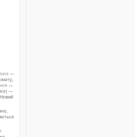
енсе
—
ромату,
енсе
—
енсе) —
 Новий
вно,
даються
л
на