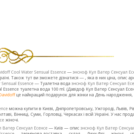
idoff Cool Water Sensual Essence
―
энсноф Кул Ватер Сенсуал Ес
аїні. Також тут ви зможете дізнатися ― , яка в них ціна, опис а
r Sensual Essence
― Туалетна вода
энсноф Кул Ватер Сенсуал Ес
sual Essence туалетна вода 100 ml. (Давідоф Кул Ватер Сенсуал Ес
Davidoff
це найкращий подарунок для жінки на День народження,
ence
можна купити в Києві, Дніпропетровську, Ужгороді, Львів, Рі
лтаві, Вінниці, Суми, Горловці, Черкасах і всій Україні. У нас про
се
жіночі.
л Ватер Сенсуал Есенсе
― Київ — опис
энсноф Кул Ватер Сенсуа
Essence
― термінова доставка — склад ― Дихи Фрі ― жіночі — ці