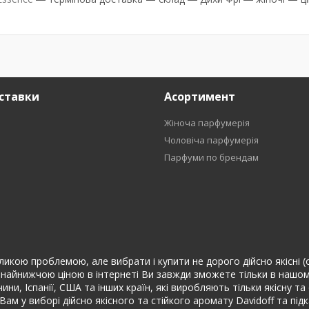
ставки
Асортимент
Жіноча парфумерія
Чоловіча парфумерія
Парфуми по брендам
ликою проблемою, але вибрати і купити не дорого дійсно якісні (ори
 найнижчою ціною в інтернеті Ви завжди зможете тільки в нашому 
ини, Іспанії, США та інших країн, які виробляють тільки якісну 
ам у виборі дійсно якісного та стійкого аромату Davidoff та пі