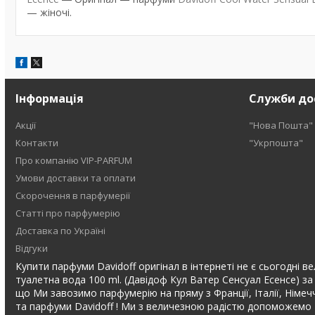
— жіночі.
Інформація
Служби до
Акції
"Нова Пошта"
Контакти
"Укрпошта"
Про компанію VIP-PARFUM
Умови доставки та оплати
Скорочення в парфумерії
Статті про парфумерію
Доставка по Україні
Відгуки
Купити парфуми Davidoff оригінал в інтернеті не є сьогодні ве
туалетна вода 100 ml. (Давідоф Кул Ватер Сенсуал Есенсе) за
що Ми завозимо парфумерію на пряму з Франції, Італії, Німечч
та парфуми Davidoff ! Ми з величезною радістю допоможемо В