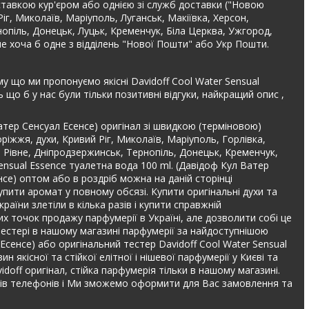
оставкою кур'єром або однією зі служб доставки ("Новою
Ріг, Миколаїв, Маріуполь, Луганськ, Макіївка, Херсон,
рнопіль, Донецьк, Луцьк, Кременчук, Біла Церква, Ужгород,
е хоча б одне з відділень "Нової Пошти" або Укр Пошти.
у що ми пропонуємо якісні Davidoff Cool Water Sensual
що б у нас були тільки позитивні відгуки, найкращий опис ,
атер Сенсуал Есенсе) оригінал зі швидкою (терміновою)
ріжжя, духи, Кривий Ріг, Миколаїв, Маріуполь, Горлівка,
, Рівне, Дніпродзержинськ, Тернопіль, Донецьк, Кременчук,
ensual Essence туалетна вода 100 ml. (Давідоф Кул Ватер
нсе) оптом або в роздріб можна на даній сторінці
пити аромат у повному обсязі. Купити оригінальні духи та
аїни злетіли в кілька разів і купити справжній
мих точок продажу парфумерії в Україні, але дозволити собі це
 тестері в нашому магазині парфумерії за найдоступнішою
Есенсе) або оригінальний тестер Davidoff Cool Water Sensual
якісної та стійкої елітної і нішевої парфумерії у Києві та
idoff оригінал, стійка парфумерія тільки в нашому магазині.
ів телефонів і Ми зможемо оформити для Вас замовлення та