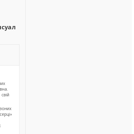
нсуал
них
вна.
 свій
рвоних
серці»
ж