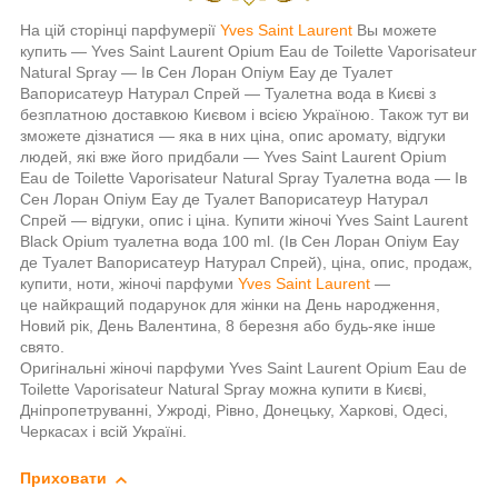
На цій сторінці парфумерії
Yves Saint Laurent
Вы можете
купить ― Yves Saint Laurent Opium Eau de Toilette Vaporisateur
Natural Spray ― Ів Сен Лоран Опіум Еау де Туалет
Вапорисатеур Натурал Спрей — Туалетна вода в Києві з
безплатною доставкою Києвом і всією Україною. Також тут ви
зможете дізнатися — яка в них ціна, опис аромату, відгуки
людей, які вже його придбали —
Yves Saint Laurent Opium
Eau de Toilette Vaporisateur Natural Spray
Туалетна вода — Ів
Сен Лоран Опіум Еау де Туалет Вапорисатеур Натурал
Спрей — відгуки, опис і ціна. Купити жіночі Yves Saint Laurent
Black Opium туалетна вода 100 ml. (Ів Сен Лоран Опіум Еау
де Туалет Вапорисатеур Натурал Спрей), ціна, опис, продаж,
купити, ноти, жіночі парфуми
Yves Saint Laurent
—
це найкращий подарунок для жінки на День народження,
Новий рік, День Валентина, 8 березня або будь-яке інше
свято.
Оригінальні жіночі парфуми
Yves Saint Laurent Opium Eau de
Toilette Vaporisateur Natural Spray
можна купити в Києві,
Дніпропетруванні, Ужроді, Рівно, Донецьку, Харкові, Одесі,
Черкасах і всій Україні.
Приховати