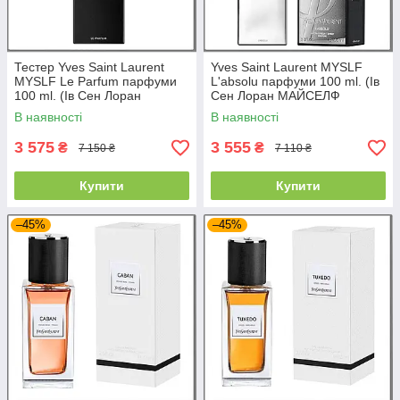
Тестер Yves Saint Laurent
Yves Saint Laurent MYSLF
MYSLF Le Parfum парфуми
L'absolu парфуми 100 ml. (Ів
100 ml. (Ів Сен Лоран
Сен Лоран МАЙСЕЛФ
МАЙСЕЛФ Ле Парфум)
Абсолю)
В наявності
В наявності
3 575
3 555
₴
₴
7 150 ₴
7 110 ₴
Купити
Купити
–45%
–45%