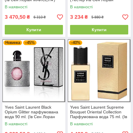
МАЙСЕЛФ)
В наявності
В наявності
3 470,50
3 234
₴
₴
6 310 ₴
5 880 ₴
Купити
Купити
Новинка
–45%
–40%
Yves Saint Laurent Black
Yves Saint Laurent Supreme
Opium Glitter парфумована
Bouquet Oriental Collection
вода 90 ml. (Ів Сен Лоран
Парфумована вода 75 ml. (Ів
Блек Опіум Гліттер)
Cen Лоран Суприм Букет)
В наявності
В наявності