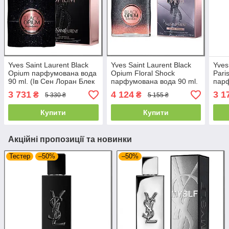
Yves Saint Laurent Black
Yves Saint Laurent Black
Yves
Opium парфумована вода
Opium Floral Shock
Pari
90 ml. (Ів Сен Лоран Блек
парфумована вода 90 ml.
парф
Опіум)
(Ів Сен Лоран Блек
(Ів 
3 731
4 124
3 1
₴
₴
5 330 ₴
5 155 ₴
Флораль Шок)
Фло
Купити
Купити
Акційні пропозиції та новинки
Тестер
–50%
–50%