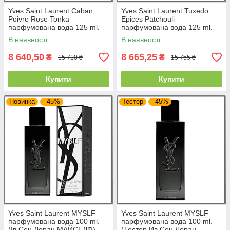
Yves Saint Laurent Caban
Yves Saint Laurent Tuxedo
Poivre Rose Tonka
Epices Patchouli
парфумована вода 125 ml.
парфумована вода 125 ml.
(Ів Сен Лоран Кабан Пуавр
(Ів Сен Лоран Такседо Епіс
В наявності
В наявності
Роз Тонка)
Патчулі)
8 640,50
8 665,25
₴
₴
15 710 ₴
15 755 ₴
Купити
Купити
Новинка
–45%
Тестер
–45%
Yves Saint Laurent MYSLF
Yves Saint Laurent MYSLF
парфумована вода 100 ml.
парфумована вода 100 ml.
(Ів Сен Лоран МАЙСЕЛФ)
(Тестер Ив Сен Лоран