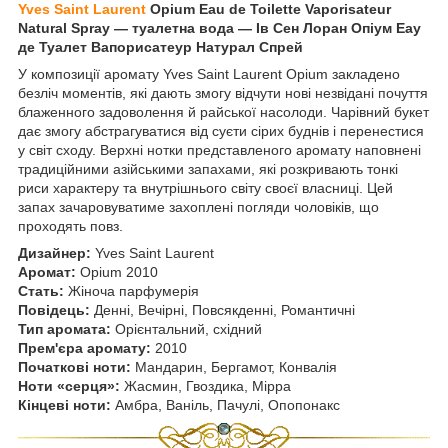
Yves Saint Laurent
Opium Eau de Toilette Vaporisateur
Natural Spray
— туалетна вода ― Ів Сен Лоран Опіум Еау
де Туалет Вапорисатеур Натурал Спрей
У композиції аромату Yves Saint Laurent Opium закладено
безліч моментів, які дають змогу відчути нові незвідані почуття
блаженного задоволення й райської насолоди. Чарівний букет
дає змогу абстрагуватися від суєти сірих буднів і перенестися
у світ сходу. Верхні нотки представленого аромату наповнені
традиційними азійськими запахами, які розкривають тонкі
риси характеру та внутрішнього світу своєї власниці. Цей
запах зачаровуватиме захоплені погляди чоловіків, що
проходять повз.
Дизайнер:
Yves Saint Laurent
Аромат:
Opium 2010
Стать:
Жіноча парфумерія
Повідець:
Денні, Вечірні, Повсякденні, Романтичні
Тип аромата:
Орієнтальний, східний
Прем'єра аромату:
2010
Початкові ноти:
Мандарин, Бергамот, Конвалія
Ноти «серця»:
Жасмин, Гвоздика, Мірра
Кінцеві ноти:
Амбра, Ваніль, Пачулі, Опопонакс