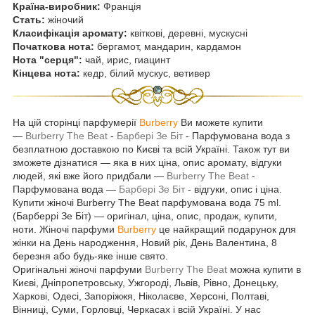
Країна-виробник:
Франція
Стать:
жіночий
Класифікація аромату:
квіткові, деревні, мускусні
Початкова нота:
бергамот, мандарин, кардамон
Нота "серця":
чай, ирис, гиацинт
Кінцева нота:
кедр, білий мускус, ветивер
На цій сторінці парфумерії
Burberry
Ви можете купити
—
Burberry The Beat
-
Барбері Зе Біт
- Парфумована вода з
безплатною доставкою по Києві та всій Україні. Також тут ви
зможете дізнатися — яка в них ціна, опис аромату, відгуки
людей, які вже його придбали —
Burberry The Beat
-
Парфумована вода —
Барбері Зе Біт
- відгуки, опис і ціна.
Купити жіночі Burberry The Beat парфумована вода 75 ml.
(Барберрі Зе Біт) — оригінал, ціна, опис, продаж, купити,
ноти. Жіночі парфуми
Burberry
це найкращий подарунок для
жінки на День народження, Новий рік, День Валентина, 8
березня або будь-яке інше свято.
Оригінальні жіночі парфуми
Burberry The Beat
можна купити в
Києві, Дніпропетровську, Ужгороді, Львів, Рівно, Донецьку,
Харкові, Одесі, Запоріжжя, Ніколаєве, Херсоні, Полтаві,
Вінниці, Суми, Горловці, Черкасах і всій Україні. У нас