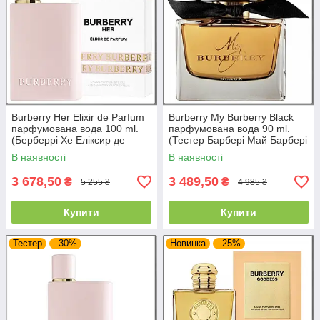
Burberry Her Elixir de Parfum
Burberry My Burberry Black
парфумована вода 100 ml.
парфумована вода 90 ml.
(Берберрі Хе Еліксир де
(Тестер Барбері Май Барбері
Парфум)
Блек)
В наявності
В наявності
3 678,50
3 489,50
₴
₴
5 255 ₴
4 985 ₴
Купити
Купити
Тестер
–30%
Новинка
–25%