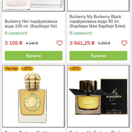
Burberry My Burberry Black
Burberry Her парфумована
парфумована вода 90 ml.
вода 100 ml. (Берберрі Хе)
(Барбери Мая Барбері Блек)
В наявності
В наявності
3 105
3 941,25
₴
₴
4 140 ₴
5 255 ₴
Купити
Купити
Тестер
–25%
–25%