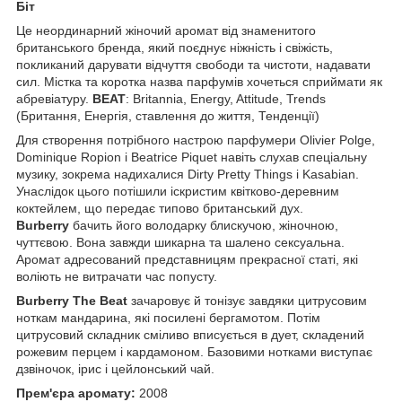
Біт
Це неординарний жіночий аромат від знаменитого
британського бренда, який поєднує ніжність і свіжість,
покликаний дарувати відчуття свободи та чистоти, надавати
сил. Містка та коротка назва парфумів хочеться сприймати як
абревіатуру.
BEAT
: Britannia, Energy, Attitude, Trends
(Британня, Енергія, ставлення до життя, Тенденції)
Для створення потрібного настрою парфумери Olivier Polge,
Dominique Ropion і Beatrice Piquet навіть слухав спеціальну
музику, зокрема надихалися Dirty Pretty Things і Kasabian.
Унаслідок цього потішили іскристим квітково-деревним
коктейлем, що передає типово британський дух.
Burberry
бачить його володарку блискучою, жіночною,
чуттєвою. Вона завжди шикарна та шалено сексуальна.
Аромат адресований представницям прекрасної статі, які
воліють не витрачати час попусту.
Burberry The Beat
зачаровує й тонізує завдяки цитрусовим
ноткам мандарина, які посилені бергамотом. Потім
цитрусовий складник сміливо вписується в дует, складений
рожевим перцем і кардамоном. Базовими нотками виступає
дзвіночок, ірис і цейлонський чай.
Прем'єра аромату:
2008