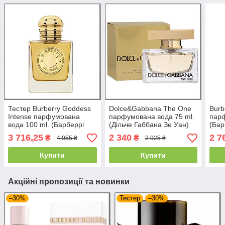
Тестер Burberry Goddess
Dolce&Gabbana The One
Burb
Intense парфумована
парфумована вода 75 ml.
парф
вода 100 ml. (Барберрі
(Дільче Габбана Зе Уан)
(Бар
Годдес Інтенс)
3 716,25
2 340
2 7
₴
₴
4 955 ₴
2 925 ₴
Купити
Купити
Акційні пропозиції та новинки
–30%
Тестер
–30%