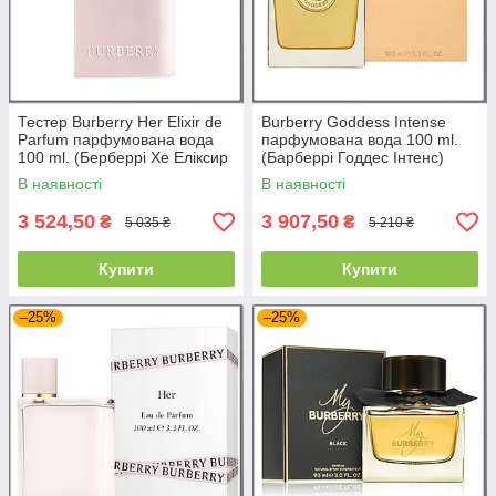
Тестер Burberry Her Elixir de
Burberry Goddess Intense
Parfum парфумована вода
парфумована вода 100 ml.
100 ml. (Берберрі Хе Еліксир
(Барберрі Годдес Інтенс)
де Парфум)
В наявності
В наявності
3 524,50
3 907,50
₴
₴
5 035 ₴
5 210 ₴
Купити
Купити
–25%
–25%