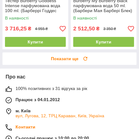
Тестер Burberry Goddess
Burberry My Burberry Black
Intense парфумована вода
парфумована вода 50 ml.
100 ml. (Барберрі Годдес
(Барбери Мая Барбері Блек)
Інтенс)
В наявності
В наявності
3 716,25
2 512,50
₴
₴
4 955 ₴
3 350 ₴
Купити
Купити
Показати ще
Про нас
100% позитивних з 31 відгука за рік
Працює з 04.01.2012
м. Київ
вул, Лугова, 12, ТРЦ Караван, Київ, Україна
Контакти
Сьогодні працює з 10:00 до 20:00