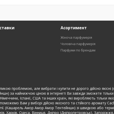
ставки
Асортимент
Жіноча парфумерія
Чоловіча парфумерія
Парфуми по брендам
ликою проблемою, але вибрати і купити не дорого дійсно якісні (ор
н) за найнижчою ціною в інтернеті Ви завжди зможете тільки в 
Німеччини, Іспанії, США та інших країн, які виробляють тільки як
поможемо Вам у виборі дійсно якісного та стійкого аромату Cac
 ml. (Кашарель Амор Амор Амор Тентейншн) зі швидкою або терм
иїв, Харків, Одеса, Вінниця, Дніпро (Дніпропетровськ), Запоріжжя,