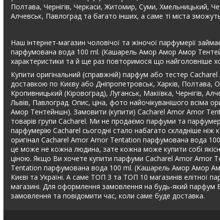
Полтава, Чернігів, Черкаси, Житомир, Суми, Хмельницький, Чер
Алчевськ, Павлоград та багато інших, а саме ті міста зможу
Наш інтернет-магазин чоловічої та жіночої парфумерії займає
парфумована вода 100 ml. (Кашарель Амор Амор Амор Тентейн
характеристики та й ще раз повторимося що найголовніше хор
Купити оригінальний (справжній) парфум або тестер Cachare
доставкою по Києву або Дніпропетровськ, Харків, Полтава, Од
Кропивницький (Кіровоград), Луганськ, Макіївка, Чернігів, Ал
Львів, Павлоград. Опис, ціна, фото найочікуванішого всіма 
Амор Тентейншн). Замовити (купити) Cacharel Amor Amor Ten
товарів групи Cacharel. Ми не продаємо парфуми та парфумері
парфумерію Cacharel сьогодні стало набагато складніше ніж ко
оригінал Cacharel Amor Amor Tentation парфумована вода 100
це може не кожна людина, зате кожна може купити собі якісни
ціною. Якщо Ви хочете купити парфуми Cacharel Amor Amor T
Tentation парфумована вода 100 ml. (Кашарель Амор Амор Амор
Києві та Україні. А саме ТОП 3 та ТОП 10 магазинів елітної па
магазині. Для оформлення замовлення на будь-який парфум 
замовлення та повідомити час, коли саме буде доставка.