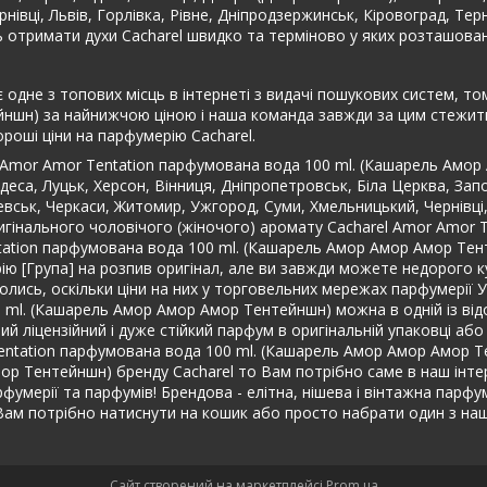
нівці, Львів, Горлівка, Рівне, Дніпродзержинськ, Кіровоград, Те
ть отримати духи Cacharel швидко та терміново у яких розташова
 одне з топових місць в інтернеті з видачі пошукових систем, то
шн) за найнижчою ціною і наша команда завжди за цим стежить щ
оші ціни на парфумерію Cacharel.
l Amor Amor Tentation парфумована вода 100 ml. (Кашарель Амор
еса, Луцьк, Херсон, Вінниця, Дніпропетровськ, Біла Церква, Запо
чевськ, Черкаси, Житомир, Ужгород, Суми, Хмельницький, Чернівці
оригінального чоловічого (жіночого) аромату Cacharel Amor Amor
tation парфумована вода 100 ml. (Кашарель Амор Амор Амор Тент
ю [Група] на розпив оригінал, але ви завжди можете недорого ку
лись, оскільки ціни на них у торговельних мережах парфумерії Укр
 ml. (Кашарель Амор Амор Амор Тентейншн) можна в одній із відо
й ліцензійний і дуже стійкий парфум в оригінальній упаковці аб
entation парфумована вода 100 ml. (Кашарель Амор Амор Амор Т
 Тентейншн) бренду Cacharel то Вам потрібно саме в наш інтернет
рфумерії та парфумів! Брендова - елітна, нішева і вінтажна парфу
Вам потрібно натиснути на кошик або просто набрати один з на
Сайт створений на маркетплейсі
Prom.ua