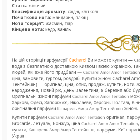
Стать:
жіночий
Класифікація аромату:
східні, квіткові
Початкова нота:
мандарин, плющ
Нота "серця":
жасмин, тіар
Кінцева нота:
кедр, ваніль
На цій сторінці парфумерії
Cacharel
Ви можете купити —
Ca
вода з безплатною доставкою Києвом і всією Україною. Так
людей, які вже його придбали —
Cacharel Amor Amor Tentation
ціна, замовити, гуртом, роздріб. Купити жіночі Cacharel 
Тентейншн) — оригінал, ціна, опис, продаж, купити, ноти. 
народження, Новий рік, День Валентина, 8 березня або буд
Оригінальні жіночі парфуми
можн
Cacharel Amor Amor Tentation
Харкові, Одесі, Запоріжжя, Ніколаєве, Херсоні, Полтаві, Вінн
оригінальні парфуми
жіночі.
Кашарель Амор Амор Тентейншн
Купити парфуми
оригінал, парф
Cacharel Amor Amor Tentation
Brocarde, летуаль, Бонжур, ціна
Cacharel Amor Amor Tentation
купити,
, парфуми, Київ ори
Кашарель Амор Амор Тентейншн
Україні.