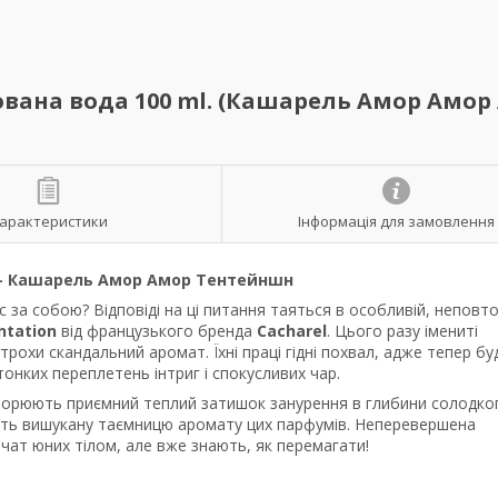
ована вода 100 ml. (Кашарель Амор Амор
арактеристики
Інформація для замовлення
— Кашарель Амор Амор Тентейншн
 за собою? Відповіді на ці питання таяться в особливій, неповто
ntation
від французького бренда
Cacharel
. Цього разу імениті
рохи скандальний аромат. Їхні праці гідні похвал, адже тепер бу
тонких переплетень інтриг і спокусливих чар.
створюють приємний теплий затишок занурення в глибини солодко
ють вишукану таємницю аромату цих парфумів. Неперевершена
вчат юних тілом, але вже знають, як перемагати!