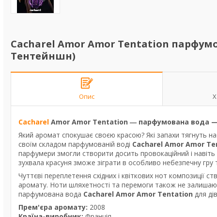
Cacharel Amor Amor Tentation парфум
Тентейншн)
Опис
Х
Cacharel
Amor Amor Tentation ― парфумована вода 
Який аромат спокушає своєю красою? Які запахи тягнуть нас
своїм складом парфумованій воді
Cacharel Amor Amor Te
парфумери змогли створити досить провокаційний і навіть т
зухвала красуня зможе зіграти в особливо небезпечну гру 
Чуттєві переплетення східних і квіткових нот композиції 
аромату. Ноти шляхетності та перемоги також не залиша
парфумована вода
Cacharel Amor Amor Tentation
для ді
Прем'єра аромату:
2008
Країна-виробник:
Франція