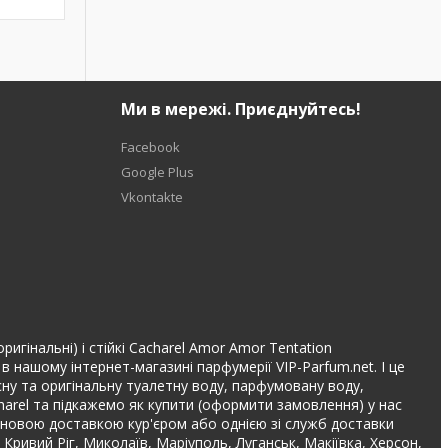
Ми в мережі. Приєднуйтесь!
Facebook
Google Plus
Vkontakte
игінальні) і стійкі Cacharel Amor Amor Tentation
нашому інтернет-магазині парфумерії VIP-Parfum.net. І це
існу та оригінальну туалетну воду, парфумовану воду,
harel та підкажемо як купити (оформити замовлення) у нас
іновою доставкою кур'єром або однією зі служб доставки
 Кривий Ріг, Миколаїв, Маріуполь, Луганськ, Макіївка, Херсон,