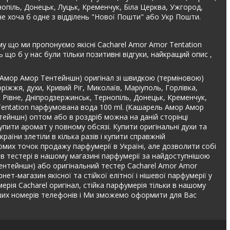
рнопіль, Донецьк, Луцьк, Кременчук, Біла Церква, Ужгород,
не хоча б одне з відділень "Нової Пошти" або Укр Пошти.
му що ми пропонуємо якісні Cacharel Amor Amor Tentation
о б у нас були тільки позитивні відгуки, найкращий опис ,
 Амор Амор Тентейншн) оригінал зі швидкою (терміновою)
ріжжя, духи, Кривий Ріг, Миколаїв, Маріуполь, Горлівка,
, Рівне, Дніпродзержинськ, Тернопіль, Донецьк, Кременчук,
 Tentation парфумована вода 100 ml. (Кашарель Амор Амор
ейншн) оптом або в роздріб можна на даній сторінці
пити аромат у повному обсязі. Купити оригінальні духи та
аїни злетіли в кілька разів і купити справжній
мих точок продажу парфумерії в Україні, але дозволити собі
о в тестері в нашому магазині парфумерії за найдоступнішою
ентейншн) або оригінальний тестер Cacharel Amor Amor
-магазин якісної та стійкої елітної і нішевої парфумерії у
мерія Cacharel оригінал, стійка парфумерія тільки в нашому
ших номерів телефонів і Ми зможемо оформити для Вас