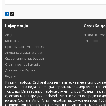
Інформація
Служби до
Акції
"Нова Пошта"
Контакти
"Укрпошта"
Про компанію VIP-PARFUM
Умови доставки та оплати
Скорочення в парфумерії
Статті про парфумерію
Доставка по Україні
Відгуки
Купити парфуми Cacharel оригінал в інтернеті не є сьогодні ве
парфумована вода 100 ml. (Кашарель Амор Амор Амор Тентейнш
тому, що Ми завозимо парфумерію на пряму з Франції, Італії, 
одеколони та парфуми Cacharel ! Ми з величезною радістю до
на духи Cacharel Amor Amor Tentation парфумована вода 100
("Новою Поштою" тощо) .) по Україні, а саме в такі міста як К