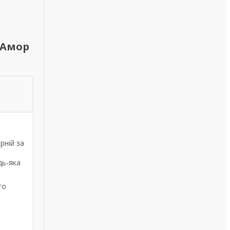
 Амор
рній за
дь-яка
го