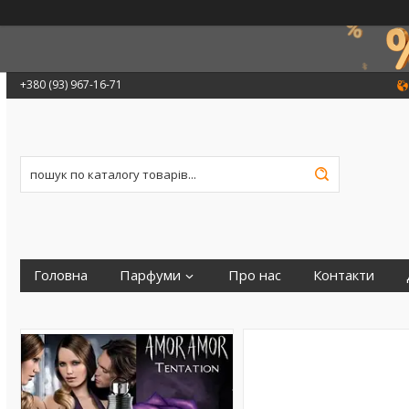
+380 (93) 967-16-71
Головна
Парфуми
Про нас
Контакти