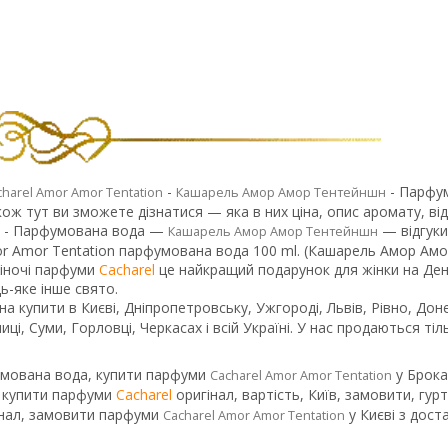
-
- Парфу
charel Amor Amor Tentation
Кашарель Амор Амор Тентейншн
ож тут ви зможете дізнатися — яка в них ціна, опис аромату, від
- Парфумована вода —
— відгуки,
Кашарель Амор Амор Тентейншн
Amor Amor Tentation парфумована вода 100 ml. (Кашарель Амор Ам
Жіночі парфуми
Cacharel
це найкращий подарунок для жінки на Де
ь-яке інше свято.
а купити в Києві, Дніпропетровську, Ужгороді, Львів, Рівно, Дон
иці, Суми, Горловці, Черкасах і всій Україні. У нас продаються тіл
умована вода, купити парфуми
у Брока
Cacharel Amor Amor Tentation
, купити парфуми
Cacharel
оригінал, вартість, Київ, замовити, гур
гінал, замовити парфуми
у Києві з дост
Cacharel Amor Amor Tentation