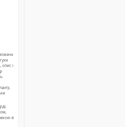
мована
гуки
 опис і
ор
нь
ецьку,
ьки
рді,
том,
авкою в