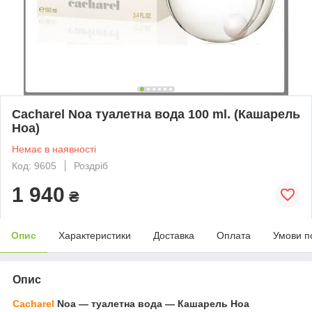
Cacharel Noa туалетна вода 100 ml. (Кашарель
Ноа)
Немає в наявності
Код: 9605
Роздріб
1 940
₴
Опис
Характеристики
Доставка
Оплата
Умови п
Опис
Cacharel
Noa — туалетна вода — Кашарель Ноа