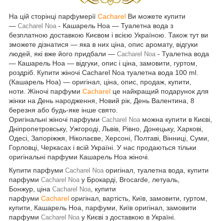
На цій сторінці парфумерії
Cacharel
Ви можете купити
—
- Кашарель Ноа — Туалетна вода з
Cacharel Noa
безплатною доставкою Києвом і всією Україною. Також тут ви
зможете дізнатися — яка в них ціна, опис аромату, відгуки
людей, які вже його придбали —
- Туалетна вода
Cacharel Noa
— Кашарель Ноа — відгуки, опис і ціна, замовити, гуртом,
роздріб. Купити жіночі Cacharel Noa туалетна вода 100 ml.
(Кашарель Ноа) — оригінал, ціна, опис, продаж, купити,
ноти. Жіночі парфуми
Cacharel
це найкращий подарунок для
жінки на День народження, Новий рік, День Валентина, 8
березня або будь-яке інше свято.
Оригінальні жіночі парфуми
можна купити в Києві,
Cacharel Noa
Дніпропетровську, Ужгороді, Львів, Рівно, Донецьку, Харкові,
Одесі, Запоріжжя, Ніколаєве, Херсоні, Полтаві, Вінниці, Суми,
Горловці, Черкасах і всій Україні. У нас продаються тільки
оригінальні парфуми Кашарель Ноа жіночі.
Купити парфуми
оригінал, туалетна вода, купити
Cacharel Noa
парфуми
у Брокарді, Brocarde, летуаль,
Cacharel Noa
Бонжур, ціна
, купити
Cacharel Noa
парфуми
Cacharel
оригінал, вартість, Київ, замовити, гуртом,
купити, Кашарель Ноа, парфуми, Київ оригінал, замовити
парфуми
у Києві з доставкою в Україні.
Cacharel Noa