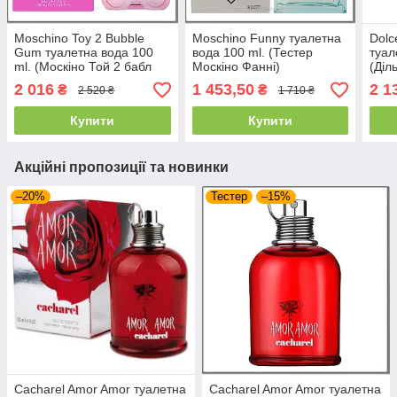
Moschino Toy 2 Bubble
Moschino Funny туалетна
Dolc
Gum туалетна вода 100
вода 100 ml. (Тестер
туал
ml. (Москіно Той 2 бабл
Москіно Фанні)
(Діл
Гам)
2 016
1 453,50
2 1
₴
₴
2 520 ₴
1 710 ₴
Купити
Купити
Акційні пропозиції та новинки
–20%
Тестер
–15%
Cacharel Amor Amor туалетна
Cacharel Amor Amor туалетна