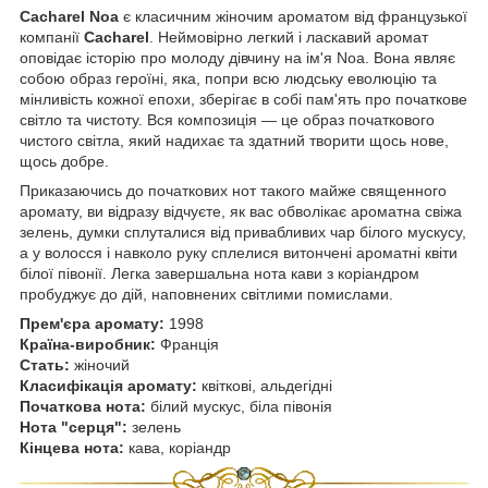
Cacharel Noa
є класичним жіночим ароматом від французької
компанії
Cacharel
. Неймовірно легкий і ласкавий аромат
оповідає історію про молоду дівчину на ім'я Noa. Вона являє
собою образ героїні, яка, попри всю людську еволюцію та
мінливість кожної епохи, зберігає в собі пам'ять про початкове
світло та чистоту. Вся композиція — це образ початкового
чистого світла, який надихає та здатний творити щось нове,
щось добре.
Приказаючись до початкових нот такого майже священного
аромату, ви відразу відчуєте, як вас обволікає ароматна свіжа
зелень, думки сплуталися від привабливих чар білого мускусу,
а у волосся і навколо руку сплелися витончені ароматні квіти
білої півонії. Легка завершальна нота кави з коріандром
пробуджує до дій, наповнених світлими помислами.
Прем'єра аромату:
1998
Країна-виробник:
Франція
Стать:
жіночий
Класифікація аромату:
квіткові, альдегідні
Початкова нота:
білий мускус, біла півонія
Нота "серця":
зелень
Кінцева нота:
кава, коріандр