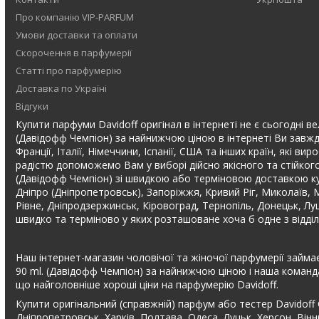
Про компанію VIP-PARFUM
Умови доставки та оплати
Скорочення в парфумерії
Статті про парфумерію
Доставка по Україні
Відгуки
Купити парфуми Davidoff оригінал в інтернеті не є сьогодні ве
(Давідофф Чемпіон) за найнижчою ціною в інтернеті Ви завжд
Франції, Італії, Німеччини, Іспанії, США та інших країн, які
радістю допоможемо Вам у виборі дійсно якісного та стійкого
(Давідофф Чемпіон) зі швидкою або терміновою доставкою кур'
Дніпро (Дніпропетровськ), Запоріжжя, Кривий Ріг, Миколаїв, М
Рівне, Дніпродзержинськ, Кіровоград, Тернопіль, Донецьк, Лу
швидко та терміново у яких розташоване хоча б одне з відді
Наш інтернет-магазин чоловічої та жіночої парфумерії займає
90 ml. (Давідофф Чемпіон) за найнижчою ціною і наша команд
що найголовніше хороші ціни на парфумерію Davidoff.
Купити оригінальний (справжній) парфум або тестер Davidoff
Дніпропетровськ, Харків, Полтава, Одеса, Луцьк, Херсон, Вінн