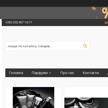
+380 (93) 967-16-71
Головна
Парфуми
Про нас
Контакти