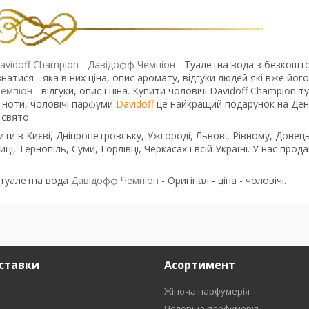
avidoff Champion
-
Давідофф Чемпіон
- Туалетна вода з безкош
натися - яка в них ціна, опис аромату, відгуки людей які вже його
емпіон
- відгуки, опис і ціна. Купити чоловічі Davidoff Champion 
, ноти, чоловічі парфуми
Davidoff
це найкращий подарунок на Де
 свято.
ти в Києві, Дніпропетровську, Ужгороді, Львові, Рівному, Донець
иці, Тернопіль, Суми, Горлівці, Черкасах і всій Україні. У нас про
- туалетна вода
Давідофф Чемпіон
- Оригінал - ціна - чоловічі.
ставки
Асортимент
Жіноча парфумерія
Чоловіча парфумерія