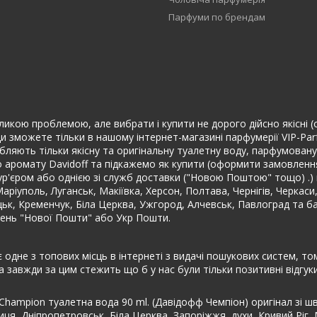
Парфуми по брендам
ликою проблемою, але вибрати і купити не дорого дійсно якісні (ор
и зможете тільки в нашому інтернет-магазині парфумерії VIP-Par
 виробляють тільки якісну та оригінальну туалетну воду, парфумова
 аромату Davidoff та підкажемо як купити (оформити замовлення)
єром або однією зі служб доставки ("Новою Поштою" тощо) .) по Ук
аріуполь, Луганськ, Макіївка, Херсон, Полтава, Чернігів, Черкаси
цьк, Кременчук, Біла Церква, Ужгород, Алчевськ, Павлоград та ба
лень "Нової Пошти" або Укр Пошти.
 одне з топових місць в інтернеті з видачі пошукових систем, т
а завжди за цим стежить що б у нас були тільки позитивні відгу
 Champion туалетна вода 90 ml. (Давідофф Чемпіон) оригінал зі 
иця, Дніпропетровськ, Біла Церква, Запоріжжя, духи, Кривий Ріг,