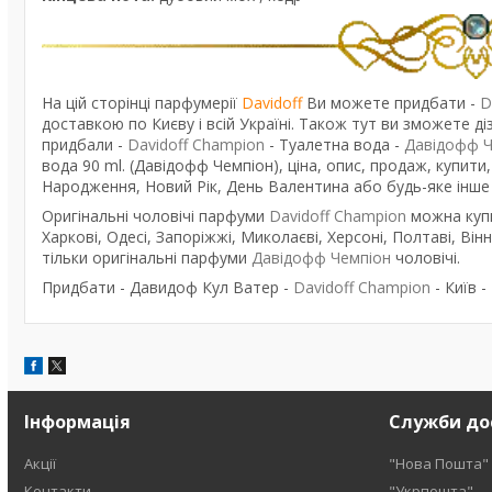
На цій сторінці парфумерії
Davidoff
Ви можете придбати -
D
доставкою по Києву і всій Україні. Також тут ви зможете діз
придбали -
Davidoff Champion
- Туалетна вода -
Давідофф Ч
вода 90 ml. (Давідофф Чемпіон), ціна, опис, продаж, купити
Народження, Новий Рік, День Валентина або будь-яке інше
Оригінальні чоловічі парфуми
Davidoff Champion
можна купи
Харкові, Одесі, Запоріжжі, Миколаєві, Херсоні, Полтаві, Вінн
тільки оригінальні парфуми
Давідофф Чемпіон
чоловічі.
Придбати - Давидоф Кул Ватер -
Davidoff Champion
- Київ 
Інформація
Служби до
Акції
"Нова Пошта"
Контакти
"Укрпошта"