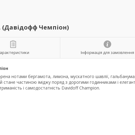
. (Давідофф Чемпіон)
арактеристики
Інформація для замовлення
піон
рена нотами бергамота, лимона, мускатного шавлії, гальбанума
який стане частиною іміджу поряд з дорогими годинниками і елега
стриманість і самодостатність Davidoff Champion.