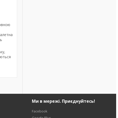
товною
туалетна
нь
ку,
даються
Ми в мережі. Приєднуйтесь!
Facebook
Google Plus