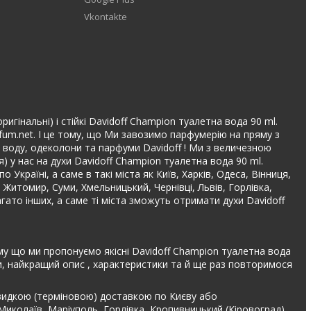
Vkontakte
игінальні) і стійкі Davidoff Champion туалетна вода 90 ml.
fum.net. І це тому, що Ми завозимо парфумерію на пряму з
ну воду, одеколони та парфуми Davidoff ! Ми з величезною
 у нас на духи Davidoff Champion туалетна вода 90 ml.
раїні, а саме в такі міста як Київ, Харків, Одеса, Вінниця,
, Житомир, Суми, Хмельницький, Чернівці, Львів, Горлівка,
гато інших, а саме ті міста зможуть отримати духи Davidoff
ому що ми пропонуємо якісні Davidoff Champion туалетна вода
ки, найкращий опис , характеристики та й ще раз повторимося
швидкою (терміновою) доставкою по Києву або
 Миколаїв, Маріуполь, Горлівка, Кропивницький (Кіровоград),