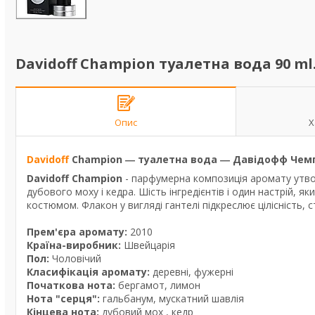
Davidoff Champion туалетна вода 90 ml
Опис
Х
Davidoff
Champion ― туалетна вода ― Давідофф Чем
Davidoff Champion
- парфумерна композиція аромату утво
дубового моху і кедра. Шість інгредієнтів і один настрій, 
костюмом. Флакон у вигляді гантелі підкреслює цілісність, 
Прем'єра аромату:
2010
Країна-виробник:
Швейцарія
Пол:
Чоловічий
Класифікація аромату:
деревні, фужерні
Початкова нота:
бергамот, лимон
Нота "серця":
гальбанум, мускатний шавлія
Кінцева нота:
дубовий мох , кедр