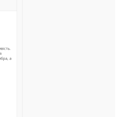
вість.
я
мбра, а