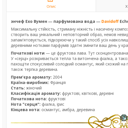
Опис
Х
энчеф Ехо Вумен
―
парфумована вода
―
Davidoff
Ech
Максимальну стійкість, стриману ніжність і насичену комп
створить ваш унікальний і неповторний образ, немов неви
запам'ятовується, підкорюючи у такий спосіб усіх навколиш
деревними нотками парфумів здатні змінити ваш день у кра
Початкові ноти
— це фруктова лава. Тут сконцентрована 
У «серці» розкривається тепла та витончена фіалка, а тако
пахощіти спокусливий солодкий османтус, який схожий на п
також терпка деревина.
Прем'єра аромату:
2004
Країна-виробник:
Франція
Стать:
жіночий
Класифікація аромату:
фруктові, квіткові, деревні
Початкова нота:
фруктові
Нота "серця":
фіалка, ірис
Кінцева нота:
османтус, амбра, деревина