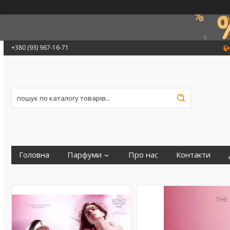
+380 (93) 967-16-71
Головна
Парфуми
Про нас
Контакти