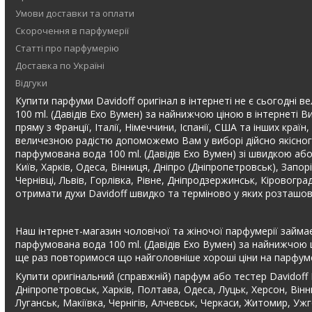
Умови доставки та оплати
Скорочення в парфумерії
Статті про парфумерію
Доставка по Україні
Відгуки
Купити парфуми Davidoff оригінал в інтернеті не є сьогодні в
100 ml. (Давідів Ехо Вумен) за найнижчою ціною в інтернеті 
пряму з Франції, Італії, Німеччини, Іспанії, США та інших кра
величезною радістю допоможемо Вам у виборі дійсно якісного
парфумована вода 100 ml. (Давідів Ехо Вумен) зі швидкою або
Київ, Харків, Одеса, Вінниця, Дніпро (Дніпропетровськ), Запо
Чернівці, Львів, Горлівка, Рівне, Дніпродзержинськ, Кіровогр
отримати духи Davidoff швидко та терміново у яких розташов
Наш інтернет-магазин чоловічої та жіночої парфумерії займає
парфумована вода 100 ml. (Давідів Ехо Вумен) за найнижчою ц
ще раз повторимося що найголовніше хороші ціни на парфуме
Купити оригінальний (справжній) парфум або тестер Davidoff
Дніпропетровськ, Харків, Полтава, Одеса, Луцьк, Херсон, Вінн
Луганськ, Макіївка, Чернігів, Алчевськ, Черкаси, Житомир, Уж