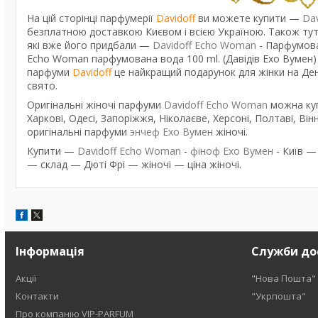
На цій сторінці парфумерії
Davidoff
ви можете купити —
Da
безплатною доставкою Києвом і всією Україною. Також тут 
які вже його придбали —
Davidoff Echo Woman
- Парфумов
Echo Woman парфумована вода 100 ml. (Давідів Ехо Вумен) —
парфуми
Davidoff
це найкращий подарунок для жінки на Ден
свято.
Оригінальні жіночі парфуми
Davidoff Echo Woman
можна куп
Харкові, Одесі, Запоріжжя, Ніколаєве, Херсоні, Полтаві, Вінн
оригінальні парфуми
энчеф Ехо Вумен
жіночі.
Купити —
Davidoff Echo Woman
-
фіноф Ехо Вумен
- Київ —
— склад — Дюті Фрі — жіночі — ціна жіночі.
Інформація
Служби до
Акції
"Нова Пошта"
Контакти
"Укрпошта"
Про компанію VIP-PARFUM