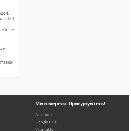
юдей,
Davidoff
ке інше
,
ьки
ставка
Ми в мережі. Приєднуйтесь!
Facebook
Google Plus
Vkontakte