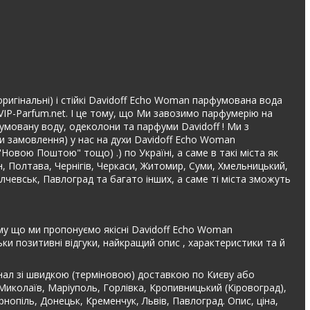
оригінальні) і стійкі Davidoff Echo Woman парфумована вода
VIP-Parfum.net. І це тому, що Ми завозимо парфумерію на
рфумовану воду, одеколони та парфуми Davidoff ! Ми з
и замовлення) у нас на духи Davidoff Echo Woman
Новою Поштою" тощо) .) по Україні, а саме в такі міста як
он, Полтава, Чернігів, Черкаси, Житомир, Суми, Хмельницький,
Алчевськ, Павлоград та багато інших, а саме ті міста зможуть
ому що ми пропонуємо якісні Davidoff Echo Woman
ки позитивні відгуки, найкращий опис , характеристики та й
інал зі швидкою (терміновою) доставкою по Києву або
 Миколаїв, Маріуполь, Горлівка, Кропивницький (Кіровоград),
рнопіль, Донецьк, Кременчук, Львів, Павлоград. Опис, ціна,