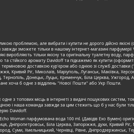
еликою проблемою, але вибрати і купити не дорого дійсно якісні (
Ви завжди зможете тільки в нашому інтернет-магазині парфумерії 
їн, які виробляють тільки якісну та оригінальну туалетну воду, па
 та стійкого аромату Davidoff та підкажемо як купити (оформит
 терміновою доставкою кур'єром або однією зі служб доставки ("
ріжжя, Кривий Ріг, Миколаїв, Маріуполь, Луганськ, Макіївка, Херс
ад, Тернопіль, Донецьк, Луцьк, Кременчук, Біла Церква, Ужгород, 
ане хоча б одне з відділень "Нової Пошти" або Укр Пошти.
 одне з топових місць в інтернеті з видачі пошукових систем, т
іною і наша команда завжди за цим стежить що б у нас були тіль
рію Davidoff.
 Echo Woman парфумована вода 100 ml. (Давідів Ехо Вумен) ориг
иця, Дніпропетровськ, Біла Церква, Запоріжжя, духи, Кривий Ріг,
город, Суми, Хмельницький, Чернівці, Рівне, Дніпродзержинськ, Те