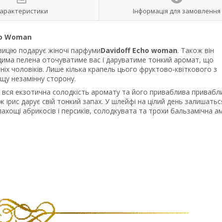
арактеристики
Інформація для замовлення
o Woman
озицію подарує жіночі парфуми
Davidoff Echo woman
. Також він
дима пелена оточуватиме вас і даруватиме тонкий аромат, що
ніх чоловіків. Лише кілька крапель цього фруктово-квіткового з
щу незамінну сторону.
вся екзотична солодкість аромату та його приваблива привабли
ж ірис дарує свій тонкий запах. У шлейфі на цілий день залишатьс
ахощі абрикосів і персиків, солодкувата та трохи бальзамічна а