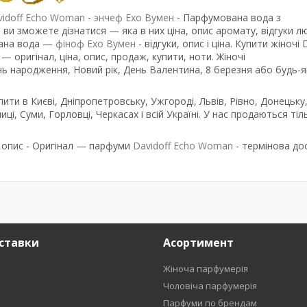
vidoff Echo Woman
-
энчеф Ехо Вумен
- Парфумована вода з
ви зможете дізнатися — яка в них ціна, опис аромату, відгуки л
ана вода —
фіноф Ехо Вумен
- відгуки, опис і ціна. Купити жіночі 
 оригінал, ціна, опис, продаж, купити, ноти. Жіночі
ь народження, Новий рік, День Валентина, 8 березня або будь-я
ити в Києві, Дніпропетровську, Ужгороді, Львів, Рівно, Донецьку
иці, Суми, Горловці, Черкасах і всій Україні. У нас продаються тіл
 опис - Оригінал — парфуми
Davidoff Echo Woman
- термінова до
ставки
Асортимент
Жіноча парфумерія
Чоловіча парфумерія
Парфуми по брендам