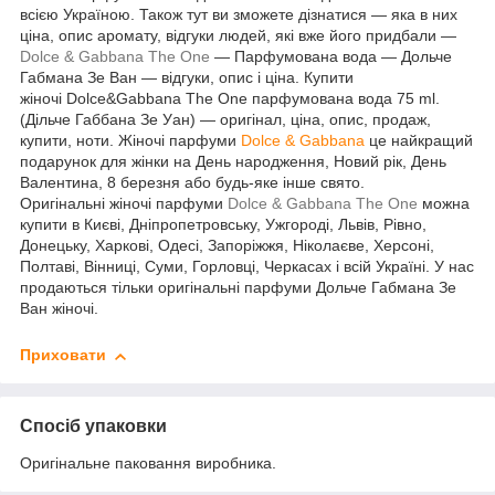
всією Україною. Також тут ви зможете дізнатися — яка в них
ціна, опис аромату, відгуки людей, які вже його придбали —
Dolce & Gabbana The One
― Парфумована вода — Дольче
Габмана Зе Ван — відгуки, опис і ціна. Купити
жіночі Dolce&Gabbana The One парфумована вода 75 ml.
(Дільче Габбана Зе Уан) — оригінал, ціна, опис, продаж,
купити, ноти. Жіночі парфуми
Dolce & Gabbana
це найкращий
подарунок для жінки на День народження, Новий рік, День
Валентина, 8 березня або будь-яке інше свято.
Оригінальні жіночі парфуми
Dolce & Gabbana The One
можна
купити в Києві, Дніпропетровську, Ужгороді, Львів, Рівно,
Донецьку, Харкові, Одесі, Запоріжжя, Ніколаєве, Херсоні,
Полтаві, Вінниці, Суми, Горловці, Черкасах і всій Україні. У нас
продаються тільки оригінальні парфуми Дольче Габмана Зе
Ван жіночі.
Приховати
Спосіб упаковки
Оригінальне паковання виробника.