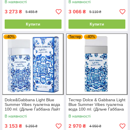
В наявності
В наявності
Пур Хом
3 273
3 066
₴
₴
5 455 ₴
5 110 ₴
Купити
Купити
–40%
Тестер
–40%
Dolce&Gabbana Light Blue
Тестер Dolce & Gabbana Light
Summer Vibes туалетна вода
Blue Summer Vibes туалетна
100 ml. (Дільче Габбана Лайт
вода 100 ml. (Дільче Габбана
Блю Саммер Вайбс)
Лайт Блу Саммер Вайбс)
В наявності
В наявності
3 153
2 970
₴
₴
5 255 ₴
4 950 ₴