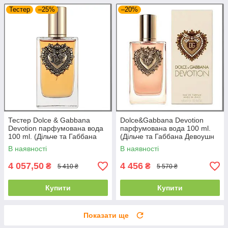
Тестер
–25%
–20%
Тестер Dolce & Gabbana
Dolce&Gabbana Devotion
Devotion парфумована вода
парфумована вода 100 ml.
100 ml. (Дільче та Габбана
(Дільче та Габбана Девоушн
Девоушн Вумен)
Вумен)
В наявності
В наявності
4 057,50
4 456
₴
₴
5 410 ₴
5 570 ₴
Купити
Купити
Показати ще