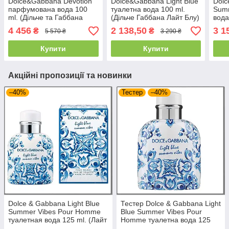
Dolce&Gabbana Devotion
Dolce&Gabbana Light Blue
Dolc
парфумована вода 100
туалетна вода 100 ml.
Summ
ml. (Дільче та Габбана
(Дільче Габбана Лайт Блу)
вода
Девоушн Вумен)
Габб
4 456
2 138,50
3 1
₴
₴
5 570 ₴
3 290 ₴
Сам
Купити
Купити
Акційні пропозиції та новинки
–40%
Тестер
–40%
Dolce & Gabbana Light Blue
Тестер Dolce & Gabbana Light
Summer Vibes Pour Homme
Blue Summer Vibes Pour
туалетная вода 125 ml. (Лайт
Homme туалетна вода 125
Блю Саммер Вайбс Пур Хом)
ml. Лайт Блю Саммер Вайбс