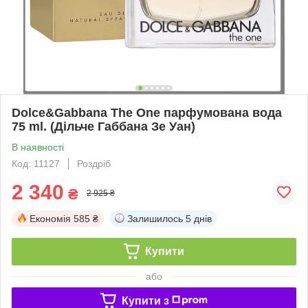
Dolce&Gabbana The One парфумована вода
75 ml. (Дільче Габбана Зе Уан)
В наявності
Код: 11127
Роздріб
2 340
₴
2 925 ₴
Економія
585 ₴
Залишилось
5 днів
Купити
або
Купити з