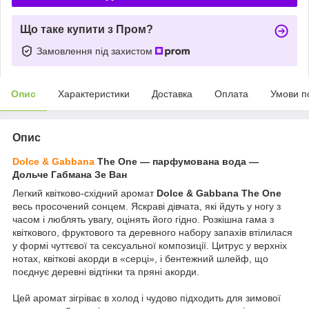
Що таке купити з Пром?
Замовлення під захистом
Опис
Характеристики
Доставка
Оплата
Умови п
Опис
Dolce & Gabbana
The One — парфумована вода —
Дольче Габмана Зе Ван
Легкий квітково-східний аромат
Dolce & Gabbana The One
весь просочений сонцем. Яскраві дівчата, які йдуть у ногу з
часом і люблять увагу, оцінять його гідно. Розкішна гама з
квіткового, фруктового та деревного набору запахів втілилася
у формі чуттєвої та сексуальної композиції. Цитрус у верхніх
нотах, квіткові акорди в «серці», і бентежний шлейф, що
поєднує деревні відтінки та пряні акорди.
Цей аромат зігріває в холод і чудово підходить для зимової