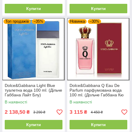
Купити
Купити
Топ продажів
–35%
Новинка
–30%
Dolce&Gabbana Light Blue
Dolce&Gabbana Q Eau De
туалетна вода 100 ml. (Дільче
Parfum парфумована вода
Габбана Лайт Блу)
100 ml. (Дольче Габбана Кю
Еау Де Парфюм)
В наявності
В наявності
2 138,50
3 115
₴
₴
3 290 ₴
4 450 ₴
Купити
Купити