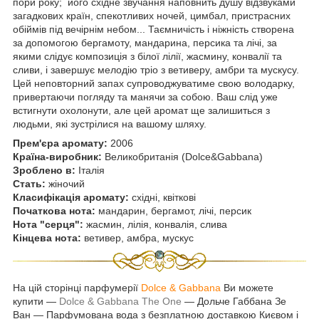
пори року; його східне звучання наповнить душу відзвуками
загадкових країн, спекотливих ночей, цимбал, пристрасних
обіймів під вечірнім небом... Таємничість і ніжність створена
за допомогою бергамоту, мандарина, персика та лічі, за
якими слідує композиція з білої лілії, жасмину, конвалії та
сливи, і завершує мелодію тріо з ветиверу, амбри та мускусу.
Цей неповторний запах супроводжуватиме свою володарку,
привертаючи погляду та манячи за собою. Ваш слід уже
встигнути охолонути, але цей аромат ще залишиться з
людьми, які зустрілися на вашому шляху.
Прем'єра аромату:
2006
Країна-виробник:
Великобританія (Dolce&Gabbana)
Зроблено в:
Італія
Стать:
жіночий
Класифікація аромату:
східні, квіткові
Початкова нота:
мандарин, бергамот, лічі, персик
Нота "серця":
жасмин, лілія, конвалія, слива
Кінцева нота:
ветивер, амбра, мускус
На цій сторінці парфумерії
Dolce & Gabbana
Ви можете
купити —
Dolce & Gabbana The One
― Дольче Габбана Зе
Ван — Парфумована вода з безплатною доставкою Києвом і