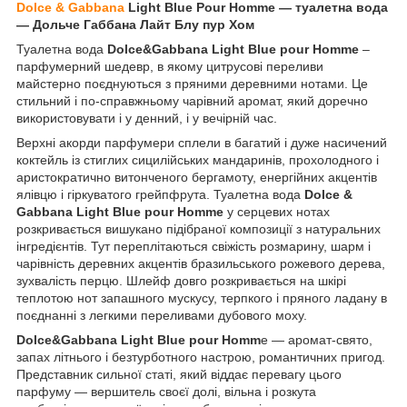
Dolce & Gabbana
Light Blue Pour Homme ― туалетна вода
― Дольче Габбана Лайт Блу пур Хом
Туалетна вода
Dolce&Gabbana Light Blue pour Homme
–
парфумерний шедевр, в якому цитрусові переливи
майстерно поєднуються з пряними деревними нотами. Це
стильний і по-справжньому чарівний аромат, який доречно
використовувати і у денний, і у вечірній час.
Верхні акорди парфумери сплели в багатий і дуже насичений
коктейль із стиглих сицилійських мандаринів, прохолодного і
аристократично витонченого бергамоту, енергійних акцентів
ялівцю і гіркуватого грейпфрута. Туалетна вода
Dolce &
Gabbana Light Blue pour Homme
у серцевих нотах
розкривається вишукано підібраної композиції з натуральних
інгредієнтів. Тут переплітаються свіжість розмарину, шарм і
чарівність деревних акцентів бразильського рожевого дерева,
зухвалість перцю. Шлейф довго розкривається на шкірі
теплотою нот запашного мускусу, терпкого і пряного ладану в
поєднанні з легкими переливами дубового моху.
Dolce&Gabbana Light Blue pour Homm
e — аромат-свято,
запах літнього і безтурботного настрою, романтичних пригод.
Представник сильної статі, який віддає перевагу цього
парфуму — вершитель своєї долі, вільна і розкута