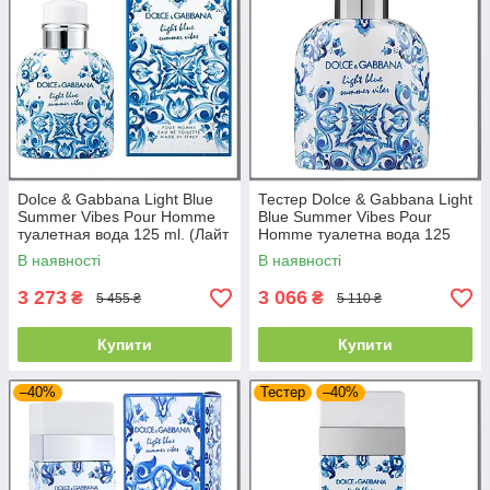
Dolce & Gabbana Light Blue
Тестер Dolce & Gabbana Light
Summer Vibes Pour Homme
Blue Summer Vibes Pour
туалетная вода 125 ml. (Лайт
Homme туалетна вода 125
Блю Саммер Вайбс Пур Хом)
ml. Лайт Блю Саммер Вайбс
В наявності
В наявності
Пур Хом
3 273
3 066
₴
₴
5 455 ₴
5 110 ₴
Купити
Купити
–40%
Тестер
–40%