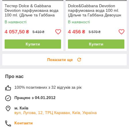
Тестер Dolce & Gabbana
Dolce&Gabbana Devotion
Devotion парфумована вода
парфумована вода 100 ml.
100 ml. (Дільче та Габбана
(Дільче та Габбана Девоушн
Девоушн Вумен)
Вумен)
В наявності
В наявності
4 057,50
4 456
₴
₴
5 410 ₴
5 570 ₴
Купити
Купити
Показати ще
Про нас
100% позитивних з 32 відгуків за рік
Працює з 04.01.2012
м. Київ
вул, Лугова, 12, ТРЦ Караван, Київ, Україна
Контакти