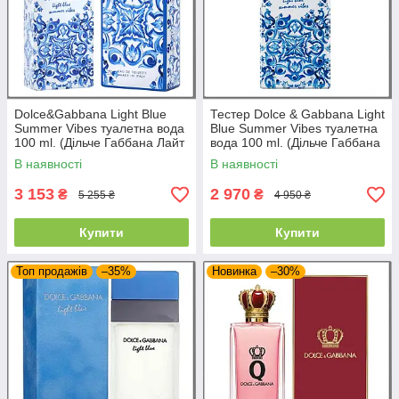
Dolce&Gabbana Light Blue
Тестер Dolce & Gabbana Light
Summer Vibes туалетна вода
Blue Summer Vibes туалетна
100 ml. (Дільче Габбана Лайт
вода 100 ml. (Дільче Габбана
Блю Саммер Вайбс)
Лайт Блу Саммер Вайбс)
В наявності
В наявності
3 153
2 970
₴
₴
5 255 ₴
4 950 ₴
Купити
Купити
Топ продажів
–35%
Новинка
–30%