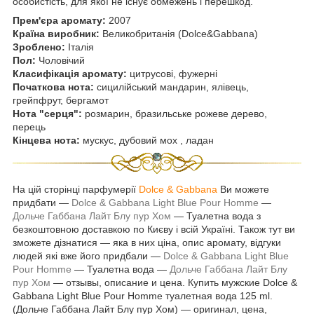
особистість, для якої не існує обмежень і перешкод.
Прем'єра аромату:
2007
Країна виробник:
Великобританія (Dolce&Gabbana)
Зроблено:
Італія
Пол:
Чоловічий
Класифікація аромату:
цитрусові, фужерні
Початкова нота:
сицилійський мандарин, ялівець,
грейпфрут, бергамот
Нота "серця":
розмарин, бразильське рожеве дерево,
перець
Кінцева нота:
мускус, дубовий мох , ладан
На цій сторінці парфумерії
Dolce & Gabbana
Ви можете
придбати ―
Dolce & Gabbana Light Blue Pour Homme
―
Дольче Габбана Лайт Блу пур Хом
― Туалетна вода з
безкоштовною доставкою по Києву і всій Україні. Також тут ви
зможете дізнатися ― яка в них ціна, опис аромату, відгуки
людей які вже його придбали ―
Dolce & Gabbana Light Blue
Pour Homme
― Туалетна вода ―
Дольче Габбана Лайт Блу
пур Хом
― отзывы, описание и цена. Купить мужские Dolce &
Gabbana Light Blue Pour Homme туалетная вода 125 ml.
(Дольче Габбана Лайт Блу пур Хом) ― оригинал, цена,