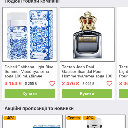
Подібні товари компанії
Dolce&Gabbana Light Blue
Тестер Jean Paul
Тест
Summer Vibes туалетна
Gaultier Scandal Pour
Ligh
вода 100 ml. (Дільче
Homme туалетна вода 100
Pou
Габбана Лайт Блю
ml. (Жан-Поль Готьє
вода
3 153
2 476
3 0
₴
₴
5 255 ₴
3 095 ₴
Саммер Вайбс)
Скандал Пур Хом)
Сам
Купити
Купити
Акційні пропозиції та новинки
–40%
Тестер
–40%