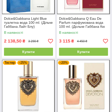
Dolce&Gabbana Light Blue
Dolce&Gabbana Q Eau De
туалетна вода 100 ml. (Дільче
Parfum парфумована вода
Габбана Лайт Блу)
100 ml. (Дольче Габбана Кю
Еау Де Парфюм)
В наявності
В наявності
2 138,50
3 115
₴
₴
3 290 ₴
4 450 ₴
Купити
Купити
Тестер
–25%
–20%