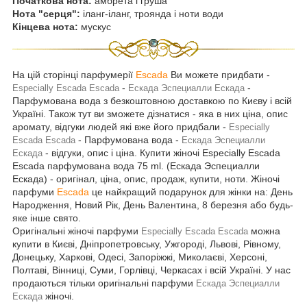
Початкова нота:
амбрета і груша
Нота "серця":
іланг-іланг, троянда і ноти води
Кінцева нота:
мускус
На цій сторінці парфумерії
Escada
Ви можете придбати -
-
-
Especially Escada Escada
Ескада Эспециалли Ескада
Парфумована вода з безкоштовною доставкою по Києву і всій
Україні. Також тут ви зможете дізнатися - яка в них ціна, опис
аромату, відгуки людей які вже його придбали -
Especially
- Парфумована вода -
Escada Escada
Ескада Эспециалли
- відгуки, опис і ціна. Купити жіночі Especially Escada
Ескада
Escada парфумована вода 75 ml. (Ескада Эспециалли
Ескада) - оригінал, ціна, опис, продаж, купити, ноти. Жіночі
парфуми
Escada
це найкращий подарунок для жінки на: День
Народження, Новий Рік, День Валентина, 8 березня або будь-
яке інше свято.
Оригінальні жіночі парфуми
можна
Especially Escada Escada
купити в Києві, Дніпропетровську, Ужгороді, Львові, Рівному,
Донецьку, Харкові, Одесі, Запоріжжі, Миколаєві, Херсоні,
Полтаві, Вінниці, Суми, Горлівці, Черкасах і всій Україні. У нас
продаються тільки оригінальні парфуми
Ескада Эспециалли
жіночі.
Ескада