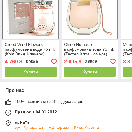
Creed Wind Flowers
Chloe Nomade
Memo
парфумована вода 75 ml.
парфумована вода 75 ml.
парф
(Крід Винд Флaуерс)
(Тестер Хлоє Номаде)
(Тес
4 760
2 695
3 3
₴
₴
5 950 ₴
3 850 ₴
Купити
Купити
Про нас
100% позитивних з 31 відгука за рік
Працює з 04.01.2012
м. Київ
вул, Лугова, 12, ТРЦ Караван, Київ, Україна