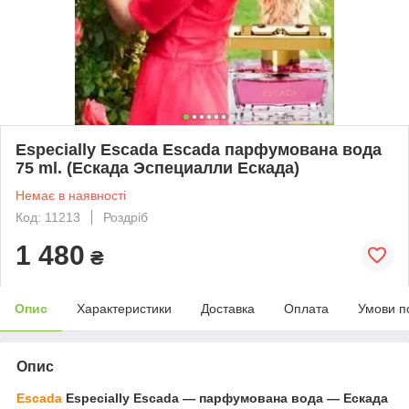
Especially Escada Escada парфумована вода
75 ml. (Ескада Эспециалли Ескада)
Немає в наявності
Код: 11213
Роздріб
1 480
₴
Опис
Характеристики
Доставка
Оплата
Умови п
Опис
Escada
Especially Escada ― парфумована вода ― Ескада