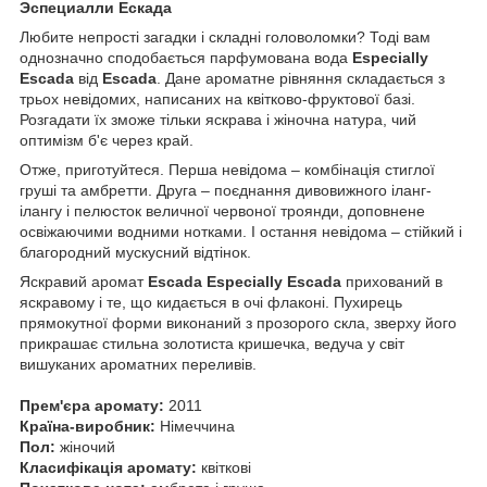
Эспециалли Ескада
Любите непрості загадки і складні головоломки? Тоді вам
однозначно сподобається парфумована вода
Especially
Escada
від
Escada
. Дане ароматне рівняння складається з
трьох невідомих, написаних на квітково-фруктової базі.
Розгадати їх зможе тільки яскрава і жіночна натура, чий
оптимізм б'є через край.
Отже, приготуйтеся. Перша невідома – комбінація стиглої
груші та амбретти. Друга – поєднання дивовижного іланг-
ілангу і пелюсток величної червоної троянди, доповнене
освіжаючими водними нотками. І остання невідома – стійкий і
благородний мускусний відтінок.
Яскравий аромат
Escada Especially Escada
прихований в
яскравому і те, що кидається в очі флаконі. Пухирець
прямокутної форми виконаний з прозорого скла, зверху його
прикрашає стильна золотиста кришечка, ведуча у світ
вишуканих ароматних переливів.
Прем'єра аромату:
2011
Країна-виробник:
Німеччина
Пол:
жіночий
Класифікація аромату:
квіткові