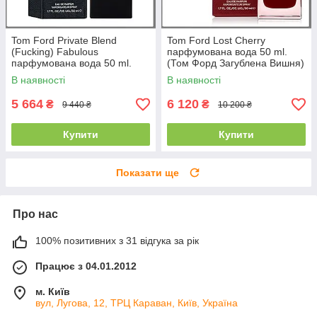
Tom Ford Private Blend
Tom Ford Lost Cherry
(Fucking) Fabulous
парфумована вода 50 ml.
парфумована вода 50 ml.
(Том Форд Загублена Вишня)
(Том Форд Приват Бленд
В наявності
В наявності
(Факінг) Фабуло)
5 664
6 120
₴
₴
9 440 ₴
10 200 ₴
Купити
Купити
Показати ще
Про нас
100% позитивних з 31 відгука за рік
Працює з 04.01.2012
м. Київ
вул, Лугова, 12, ТРЦ Караван, Київ, Україна