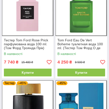
Тестер Tom Ford Rose Prick
Tom Ford Eau De Vert
парфумована вода 100 ml.
Boheme туалетная вода 100
(Том Форд Троянда Прік)
ml. (Тестер Том Форд О де
Верт Богема)
В наявності
В наявності
7 740
4 250
₴
₴
15 480 ₴
8 500 ₴
Купити
Купити
Тестер
–45%
–45%