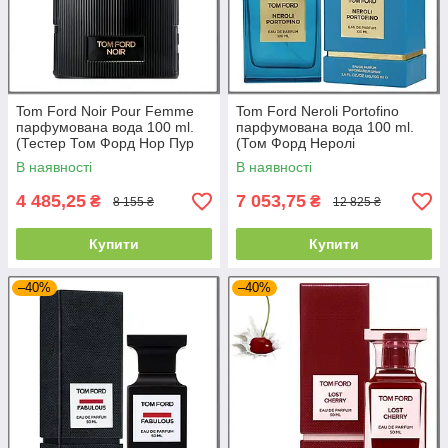
Tom Ford Noir Pour Femme
Tom Ford Neroli Portofino
парфумована вода 100 ml.
парфумована вода 100 ml.
(Тестер Том Форд Нор Пур
(Том Форд Неролі
Фемме)
Портофіно)
В наявності
В наявності
4 485,25
7 053,75
₴
₴
8 155 ₴
12 825 ₴
Купити
Купити
–40%
–40%