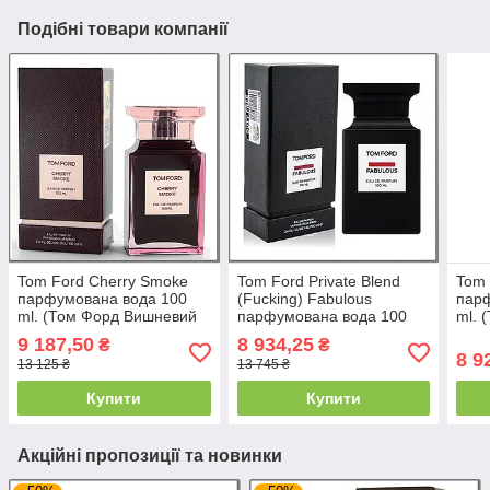
Подібні товари компанії
Tom Ford Cherry Smoke
Tom Ford Private Blend
Tom 
парфумована вода 100
(Fucking) Fabulous
пар
ml. (Том Форд Вишневий
парфумована вода 100
ml. 
дим)
ml. (Том Форд Приват
9 187,50
8 934,25
₴
₴
Бленд (Факінг) Фабуло)
8 9
13 125 ₴
13 745 ₴
Купити
Купити
Акційні пропозиції та новинки