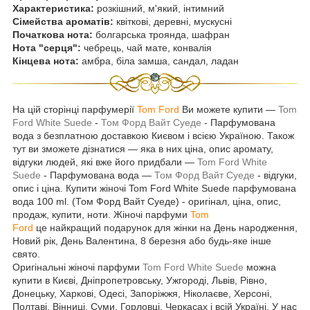
Характеристика:
розкішний, м'який, інтимний
Сімейства ароматів:
квіткові, деревні, мускусні
Початкова нота:
болгарська троянда, шафран
Нота "серця":
чебрець, чай мате, конвалія
Кінцева нота:
амбра, біла замша, сандал, ладан
На цій сторінці парфумерії
Tom Ford
Ви можете купити —
Tom
Ford White Suede
-
Том Форд Вайт Суеде
- Парфумована
вода з безплатною доставкою Києвом і всією Україною. Також
тут ви зможете дізнатися — яка в них ціна, опис аромату,
відгуки людей, які вже його придбали —
Tom Ford White
Suede
- Парфумована вода —
Том Форд Вайт Суеде
- відгуки,
опис і ціна. Купити жіночі Tom Ford White Suede парфумована
вода 100 ml. (Том Форд Вайт Суеде) - оригінал, ціна, опис,
продаж, купити, ноти. Жіночі парфуми
Tom
Ford
це найкращий подарунок для жінки на День народження,
Новий рік, День Валентина, 8 березня або будь-яке інше
свято.
Оригінальні жіночі парфуми
Tom Ford White Suede
можна
купити в Києві, Дніпропетровську, Ужгороді, Львів, Рівно,
Донецьку, Харкові, Одесі, Запоріжжя, Ніколаєве, Херсоні,
Полтаві, Вінниці, Суми, Горловці, Черкасах і всій Україні. У нас