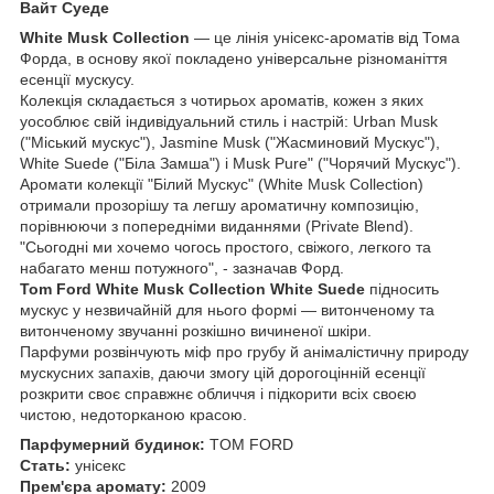
Вайт Суеде
White Musk Collection
— це лінія унісекс-ароматів від Тома
Форда, в основу якої покладено універсальне різноманіття
есенції мускусу.
Колекція складається з чотирьох ароматів, кожен з яких
уособлює свій індивідуальний стиль і настрій: Urban Musk
("Міський мускус"), Jasmine Musk ("Жасминовий Мускус"),
White Suede ("Біла Замша") і Musk Pure" ("Чорячий Мускус").
Аромати колекції "Білий Мускус" (White Musk Collection)
отримали прозорішу та легшу ароматичну композицію,
порівнюючи з попередніми виданнями (Private Blend).
"Сьогодні ми хочемо чогось простого, свіжого, легкого та
набагато менш потужного", - зазначав Форд.
Tom Ford White Musk Collection White Suede
підносить
мускус у незвичайній для нього формі — витонченому та
витонченому звучанні розкішно вичиненої шкіри.
Парфуми розвінчують міф про грубу й анімалістичну природу
мускусних запахів, даючи змогу цій дорогоцінній есенції
розкрити своє справжнє обличчя і підкорити всіх своєю
чистою, недоторканою красою.
Парфумерний будинок:
TOM FORD
Стать:
унісекс
Прем'єра аромату:
2009