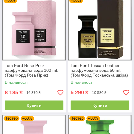
–50%
–50%
Tom Ford Rose Prick
Tom Ford Tuscan Leather
парфумована вода 100 ml.
парфумована вода 50 ml.
(Том Форд Роза Прик)
(Том Форд Тосканська шкіра)
В наявності
В наявності
8 185
5 290
₴
₴
16 370 ₴
10 580 ₴
Купити
Купити
Тестер
–50%
Тестер
–50%