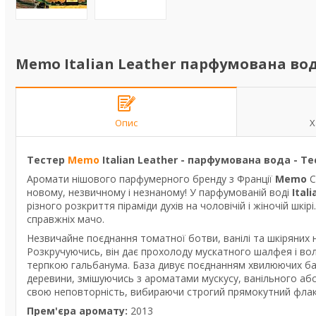
Memo Italian Leather парфумована вода
Опис
Х
Тестер
Memo
Italian Leather - парфумована вода - Т
Аромати нішового парфумерного бренду з Франції
Memo
С
новому, незвичному і незнаному! У парфумованій воді
Ital
різного розкриття піраміди духів на чоловічій і жіночій шкі
справжніх мачо.
Незвичайне поєднання томатної ботви, ванілі та шкіряних 
Розкручуючись, він дає прохолоду мускатного шалфея і во
терпкою гальбанума. База дивує поєднанням хвилюючих баль
деревини, змішуючись з ароматами мускусу, ванільного абс
свою неповторність, вибираючи строгий прямокутний фла
Прем'єра аромату:
2013