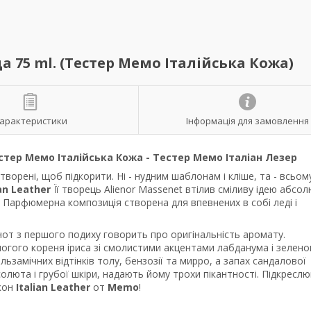
 75 ml. (Тестер Мемо Італійська Кожа)
арактеристики
Інформація для замовлення
естер Мемо Італійська Кожа - Тестер Мемо Італіан Лезер
творені, щоб підкорити. Ні - нудним шаблонам і кліше, та - всьом
ian Leather
Її творець Alienor Massenet втілив сміливу ідею абсо
рі. Парфюмерна композиція створена для впевнених в собі леді і
нот з першого подиху говорить про оригінальність аромату.
логого кореня іриса зі смолистими акцентами лабданума і зелен
замічних відтінків толу, бензозії та мирро, а запах сандалової
олюта і грубої шкіри, надають йому трохи пікантності. Підкресл
кон
Italian Leather
от
Memo
!