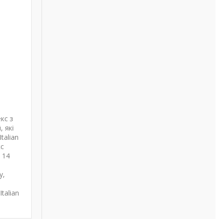
екс з
, які
talian
кс
 14
у,
talian