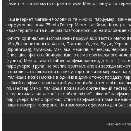
саме ті міста зможуть отримати духи Memo швидко та термін
Наш інтернет-магазин чоловічої та жіночої парфумерії займає
парфумована вода 75 ml. (Тестер Мемо Італійська Кожа) за н
характеристики та й ще раз повторимося що найголовніше х
Купити оригінальний (справжній) парфум або тестер Memo Ita
або Дніпропетровськ, Харків, Полтава, Одеса, Луцьк, Херсон,
(Кіровоград), Луганськ, Макіївка, Чернігів, Алчевськ, Черкас
Опис, ціна, фото найочікуванішого всіма оригінального чолов
(купити) Memo Italian Leather парфумована вода 75 ml. (Тес
парфумерію [Група] на розпив оригінал, але ви завжди может
ніж колись, оскільки ціни на них у торговельних мережах парф
Італійська Кожа) можна в одній із відомих точок продажу пар
стійкий парфум в оригінальній упаковці або в тестері в наш
ml. (Тестер Мемо Італійська Кожа) або оригінальний тестер 
інтернет-магазин якісної та стійкої елітної і нішевої парфумер
парфумерія Memo оригінал, стійка парфумерія тільки в нашо
наших номерів телефонів і Ми зможемо оформити для Вас зам