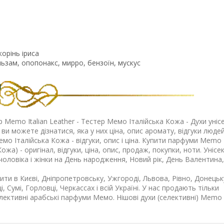
орінь іриса
ьзам, опопонакс, мирро, бензоїн, мускус
ер
Memo Italian Leather
- Тестер
Мемо Італійська Кожа
- Духи уніс
ви можете дізнатися, яка у них ціна, опис аромату, відгуки людей
емо Італійська Кожа
- відгуки, опис і ціна. Купити парфуми Memo I
а) - оригінал, відгуки, ціна, опис, продаж, покупки, ноти. Унісе
оловіка і жінки на День народження, Новий рік, День Валентина,
ти в Києві, Дніпропетровську, Ужгороді, Львова, Рівно, Донецьк
ці, Сумі, Горловці, Черкассах і всій Україні. У нас продають тільки
лективні арабські парфуми Мемо. Нішові духи (селективні)
Memo I