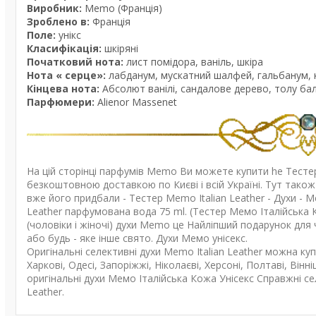
Виробник:
Memo (Франція)
Зроблено в:
Франція
Поле:
унікс
Класифікація:
шкіряні
Початковий нота:
лист помідора, ваніль, шкіра
Нота « серце»:
лабданум, мускатний шалфей, гальбанум, к
Кінцева нота:
Абсолют ванілі, сандалове дерево, толу бал
Парфюмери:
Alienor Massenet
На цій сторінці парфумів
Memo
Ви можете купити he Тест
безкоштовною доставкою по Києві і всій Україні. Тут також 
вже його придбали - Тестер
Memo Italian Leather
- Духи -
М
Leather парфумована вода 75 ml. (Тестер Мемо Італійська Кож
(чоловіки і жіночі) духи
Memo
це Найліпший подарунок для ч
або будь - яке інше свято. Духи Мемо унісекс.
Оригінальні селективні духи
Memo Italian Leather
можна купи
Харкові, Одесі, Запоріжжі, Ніколаєві, Херсоні, Полтаві, Вінні
оригінальні духи
Мемо Італійська Кожа
Унісекс
Справжні се
Leather.