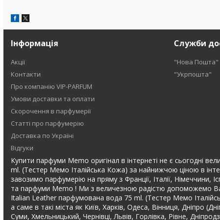
Інформація
Служби до
Акції
"Нова Пошта"
Контакти
"Укрпошта"
Про компанію VIP-PARFUM
Умови доставки та оплати
Скорочення в парфумерії
Статті про парфумерію
Доставка по Україні
Відгуки
Купити парфуми Memo оригінал в інтернеті не є сьогодні велик
ml. (Тестер Мемо Італійська Кожа) за найнижчою ціною в інте
завозимо парфумерію на пряму з Франції, Італії, Німеччини, І
та парфуми Memo ! Ми з величезною радістю допоможемо Вам
Italian Leather парфумована вода 75 ml. (Тестер Мемо Італій
а саме в такі міста як Київ, Харків, Одеса, Вінниця, Дніпро (
Суми, Хмельницький, Чернівці, Львів, Горлівка, Рівне, Дніпро