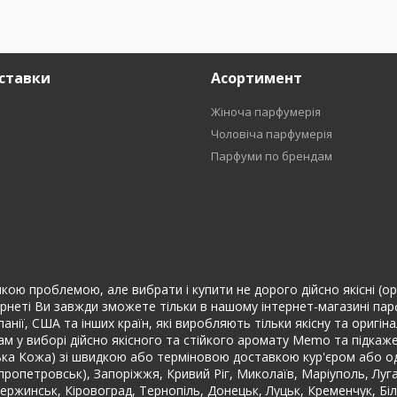
ставки
Асортимент
Жіноча парфумерія
Чоловіча парфумерія
Парфуми по брендам
ою проблемою, але вибрати і купити не дорого дійсно якісні (ори
рнеті Ви завжди зможете тільки в нашому інтернет-магазині парф
спанії, США та інших країн, які виробляють тільки якісну та ориг
 у виборі дійсно якісного та стійкого аромату Memo та підкаж
ська Кожа) зі швидкою або терміновою доставкою кур'єром або од
Дніпропетровськ), Запоріжжя, Кривий Ріг, Миколаїв, Маріуполь, Луг
дзержинськ, Кіровоград, Тернопіль, Донецьк, Луцьк, Кременчук, Б