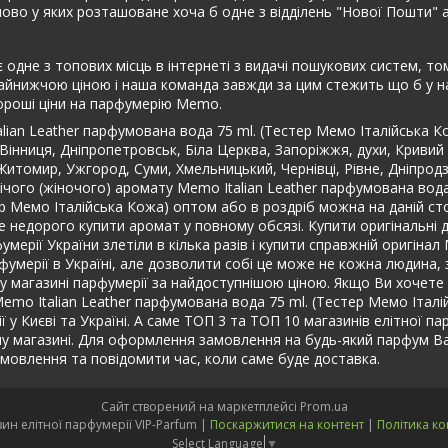
ово у яких розташоване хоча б одне з відділень "Нової Пошти" 
 одне з топових місць в інтернеті з видачі пошукових систем, то
айнижчою ціною і наша команда завжди за цим стежить що б у нас
ороші ціни на парфумерію Memo.
lian Leather парфумована вода 75 ml. (Тестер Мемо Італійська К
 Вінниця, Дніпропетровськ, Біла Церква, Запоріжжя, духи, Кривий
и, Житомир, Ужгород, Суми, Хмельницький, Чернівці, Рівне, Дніпро
ічого (жіночого) аромату Memo Italian Leather парфумована вода
тер Мемо Італійська Кожа) оптом або в роздріб можна на даній с
е недорого купити аромат у повному обсязі. Купити оригінальні
умерії України злетіли в кілька разів і купити справжній оригіна
фумерії в Україні, але дозволити собі це може не кожна людина, 
ому магазині парфумерії за найдоступнішою ціною. Якщо Ви хочет
Memo Italian Leather парфумована вода 75 ml. (Тестер Мемо Іта
ії у Києві та Україні. А саме ТОП 3 та ТОП 10 магазинів елітної па
му магазині. Для оформлення замовлення на будь-який парфум В
овлення та повідомити час, коли саме буде доставка.
Сайт створений на маркетплейсі
Prom.ua
Інтернет-магазин елітної парфумерії VIP-Parfum |
Поскаржитися на контент
|
Політика ко
Select Language
▼