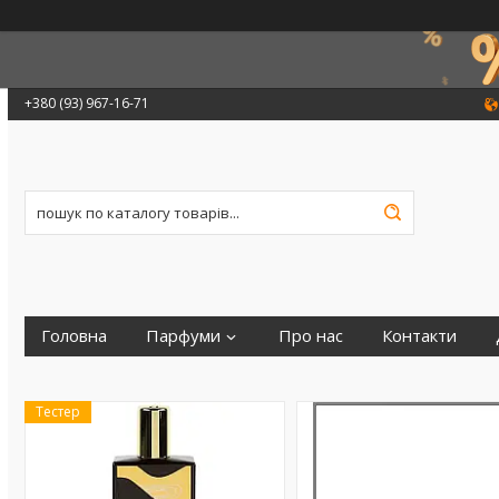
+380 (93) 967-16-71
Головна
Парфуми
Про нас
Контакти
Тестер