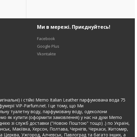
Ми в мережі. Приєднуйтесь!
Facebook
Google Plus
Vkontakte
гінальні) і стійкі Memo Italian Leather парфумована вода 75
умерії VIP-Parfum.net. І це тому, що Ми
інальну туалетну воду, парфумовану воду, одеколони
емо як купити (оформити замовлення) у нас на духи Memo
нією зі служб доставки ("Новою Поштою" тощо) .) по Україні,
анськ, Макіївка, Херсон, Полтава, Чернігів, Черкаси, Житомир,
іла Церква, Ужгород, Алчевськ, Павлоград та багато інших, а