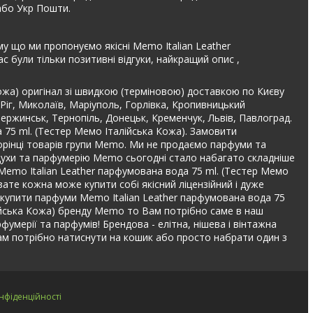
або Укр Пошти.
му що ми пропонуємо якісні Memo Italian Leather
 були тільки позитивні відгуки, найкращий опис ,
ожа) оригінал зі швидкою (терміновою) доставкою по Києву
 Ріг, Миколаїв, Маріуполь, Горлівка, Кропивницький
дзержинськ, Тернопіль, Донецьк, Кременчук, Львів, Павлоград.
 75 ml. (Тестер Мемо Італійська Кожа). Замовити
торінці товарів групи Memo. Ми не продаємо парфуми та
 духи та парфумерію Memo сьогодні стало набагато складніше
л Memo Italian Leather парфумована вода 75 ml. (Тестер Мемо
зате кожна може купити собі якісний ліцензійний і дуже
е купити парфуми Memo Italian Leather парфумована вода 75
лійська Кожа) бренду Memo то Вам потрібно саме в наш
рфумерії та парфумів! Брендова - елітна, нішева і вінтажна
ам потрібно натиснути на кошик або просто набрати один з
нфіденційності