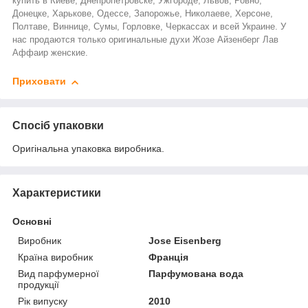
купить в Киеве, Днепропетровске, Ужгороде, Львов, Ровно,
Донецке, Харькове, Одессе, Запорожье, Николаеве, Херсоне,
Полтаве, Виннице, Сумы, Горловке, Черкассах и всей Украине. У
нас продаются только оригинальные духи
Жозе Айзенберг Лав
Аффаир
женские.
Приховати
Спосіб упаковки
Оригінальна упаковка виробника.
Характеристики
Основні
Виробник
Jose Eisenberg
Країна виробник
Франція
Вид парфумерної
Парфумована вода
продукції
Рік випуску
2010