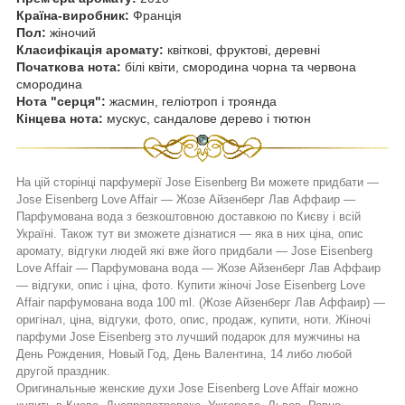
Країна-виробник:
Франція
Пол:
жіночий
Класифікація аромату:
квіткові, фруктові, деревні
Початкова нота:
білі квіти, смородина чорна та червона
смородина
Нота "серця":
жасмин, геліотроп і троянда
Кінцева нота:
мускус, сандалове дерево і тютюн
На цій сторінці парфумерії
Jose Eisenberg
Ви можете придбати ―
Jose Eisenberg Love Affair
―
Жозе Айзенберг Лав Аффаир
―
Парфумована вода з безкоштовною доставкою по Києву і всій
Україні. Також тут ви зможете дізнатися ― яка в них ціна, опис
аромату, відгуки людей які вже його придбали ―
Jose Eisenberg
Love Affair
― Парфумована вода ―
Жозе Айзенберг Лав Аффаир
― відгуки, опис і ціна, фото. Купити жіночі Jose Eisenberg Love
Affair парфумована вода 100 ml. (Жозе Айзенберг Лав Аффаир) ―
оригінал, ціна, відгуки, фото, опис, продаж, купити, ноти. Жіночі
парфуми
Jose Eisenberg
это лучший подарок для мужчины на
День Рождения, Новый Год, День Валентина, 14 либо любой
другой праздник.
Оригинальные женские духи
Jose Eisenberg Love Affair
можно