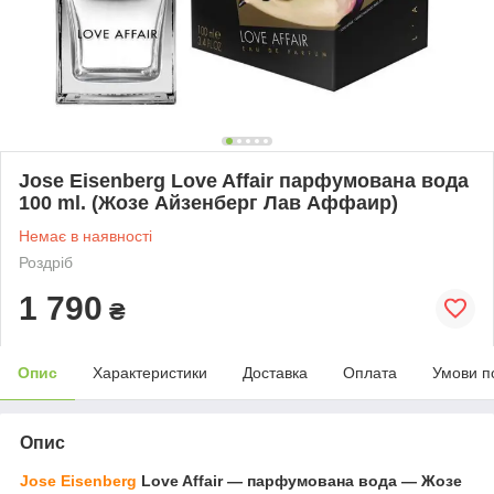
Jose Eisenberg Love Affair парфумована вода
100 ml. (Жозе Айзенберг Лав Аффаир)
Немає в наявності
Роздріб
1 790
₴
Опис
Характеристики
Доставка
Оплата
Умови п
Опис
Jose
Eisenberg
Love Affair ― парфумована вода ― Жозе