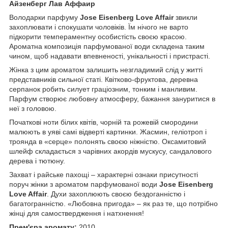
Айзенберг Лав Аффаир
Володарки парфуму
Jose Eisenberg Love Affair
звикли
захоплювати і спокушати чоловіків. Їм нічого не варто
підкорити темпераментну особистість своєю красою.
Ароматна композиція парфумованої води складена таким
чином, щоб надавати впевненості, унікальності і пристрасті.
Жінка з цим ароматом залишить незгладимий слід у житті
представників сильної статі. Квітково-фруктова, деревна
серпанок робить силует граціозним, тонким і манливим.
Парфум створює любовну атмосферу, бажання зануритися в
неї з головою.
Початкові ноти білих квітів, чорній та рожевій смородини
малюють в уяві самі відверті картинки. Жасмин, геліотроп і
троянда в «серце» полонять своєю ніжністю. Оксамитовий
шлейф складається з чарівних акордів мускусу, сандалового
дерева і тютюну.
Захват і райське пахощі – характерні ознаки присутності
поруч жінки з ароматом парфумованої води
Jose Eisenberg
Love Affair
. Духи захоплюють своєю бездоганністю і
багатогранністю. «Любовна пригода» – як раз те, що потрібно
жінці для самоствердження і натхнення!
Прем'єра аромату:
2010