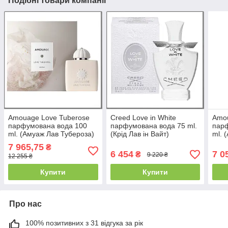
Подібні товари компанії
Amouage Love Tuberose
Creed Love in White
Amou
парфумована вода 100
парфумована вода 75 ml.
пар
ml. (Амуаж Лав Тубероза)
(Крід Лав ін Вайт)
ml. 
7 965,75
₴
6 454
7 0
₴
9 220 ₴
12 255 ₴
Купити
Купити
Про нас
100% позитивних з 31 відгука за рік