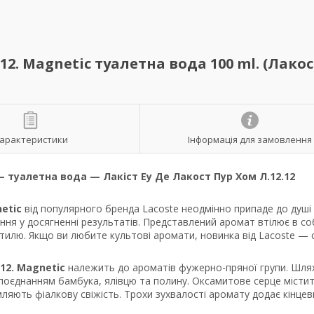
12. Magnetic туалетна вода 100 ml. (Лакос
арактеристики
Інформація для замовлення
— туалетна вода — Лакіст Еу Де Лакост Пур Хом Л.12.12
etic
від популярного бренда Lacoste неодмінно припаде до душі
ення у досягненні результатів. Представлений аромат втілює в со
стилю. Якщо ви любите культові аромати, новинка від Lacoste — 
12. Magnetic
належить до ароматів фужерно-пряної групи. Шля
поєднанням бамбука, ялівцю та полину. Оксамитове серце місти
мляють фіалкову свіжість. Трохи зухвалості аромату додає кінцев