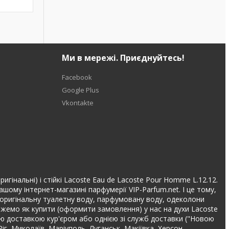
Ми в мережі. Приєднуйтесь!
Facebook
Google Plus
Vkontakte
игінальні) і стійкі Lacoste Eau de Lacoste Pour Homme L.12.12.
шому інтернет-магазині парфумерії VIP-Parfum.net. І це тому,
та оригінальну туалетну воду, парфумовану воду, одеколони
ажемо як купити (оформити замовлення) у нас на духи Lacoste
вою доставкою кур'єром або однією зі служб доставки ("Новою
Ріг, Миколаїв, Маріуполь, Луганськ, Макіївка, Херсон,