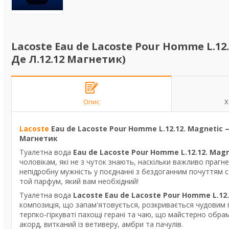
Lacoste Eau de Lacoste Pour Homme L.12.
Де Л.12.12 Магнетик)
Опис
Х
Lacoste
Eau de Lacoste Pour Homme L.12.12. Magnetic 
Магнетик
Туалетна вода
Eau de Lacoste Pour Homme L.12.12. Magn
чоловікам, які не з чуток знають, наскільки важливо прагн
непідробну мужність у поєднанні з бездоганним почуттям 
той парфум, який вам необхідний!
Туалетна вода
Lacoste Eau de Lacoste Pour Homme L.12.
композиція, що запам'ятовується, розкривається чудовим 
терпко-гіркуваті пахощі герані та чаю, що майстерно обра
акорд, витканий із ветиверу, амбри та пачулів.