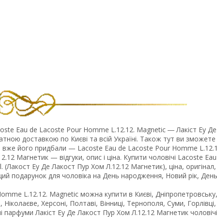
te Eau de Lacoste Pour Homme L.12.12. Magnetic ― Лакіст Еу Де
тною доставкою по Києві та всій Україні. Також тут ви зможете
які вже його придбали — Lacoste Eau de Lacoste Pour Homme L.12.1
.12 Магнетик — відгуки, опис і ціна. Купити чоловічі Lacoste Eau
 (Лакост Еу Де Лакост Пур Хом Л.12.12 Магнетик), ціна, оригінал,
ий подарунок для чоловіка на День народження, Новий рік, Ден
Homme L.12.12. Magnetic можна купити в Києві, Дніпропетровську
, Ніколаєве, Херсоні, Полтаві, Вінниці, Тернополя, Суми, Горлівці,
ьні парфуми Лакіст Еу Де Лакост Пур Хом Л.12.12 Магнетик чоловічі