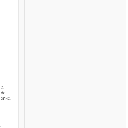
2.
 de
 опис,
ь
,
.