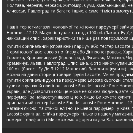
Полтава, Чернігів, Черкаси, Житомир, Суми, Хмельницький, Чер
Алчевськ, Павлоград та багато інших, а саме ті міста зможу
Наш інтернет-магазин чоловічої та жіночої парфумерії займає
Homme L.12.12. Magnetic туалетна вода 100 ml. (Лакост Еу Де
найкращий опис , характеристики та й ще раз повторимося щ
Купити оригінальний (справжній) парфум або тестер Lacoste E
(терміновою) доставкою по Києву або Дніпропетровськ, Харків
Горлівка, Кропивницький (Кіровоград), Луганськ, Макіївка, Че
Кременчук, Львів, Павлоград. Опис, ціна, фото найочікуваніш
100 ml. (Лакост Еу Де Л.12.12 Магнетик). Замовити (купити) L
можна на даній сторінці товарів групи Lacoste. Ми не прода
Купити оригінальні духи та парфумерію Lacoste сьогодні стало
купити справжній оригінал Lacoste Eau de Lacoste Pour Homme
Україні, але дозволити собі це може не кожна людина, зате ко
парфумерії за найдоступнішою ціною. Якщо Ви хочете купити п
оригінальний тестер Lacoste Eau de Lacoste Pour Homme L.12.
магазин якісної та стійкої елітної і нішевої парфумерії у Києв
Lacoste оригінал, стійка парфумерія тільки в нашому магаз
номерів телефонів і Ми зможемо оформити для Вас замовленн