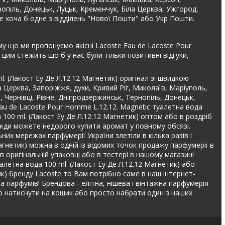
рнопіль, Донецьк, Луцьк, Кременчук, Біла Церква, Ужгород,
е хоча б одне з відділень "Нової Пошти" або Укр Пошти.
му що ми пропонуємо якісні Lacoste Eau de Lacoste Pour
цим стежить що б у нас були тільки позитивні відгуки,
. (Лакост Еу Де Л.12.12 Магнетик) оригінал зі швидкою
 Церква, Запоріжжя, духи, Кривий Ріг, Миколаїв, Маріуполь,
, Чернівці, Рівне, Дніпродзержинськ, Тернопіль, Донецьк,
Eau de Lacoste Pour Homme L.12.12. Magnetic туалетна вода
 100 ml. (Лакост Еу Де Л.12.12 Магнетик) оптом або в роздріб
авжди можете недорого купити аромат у повному обсязі.
них мережах парфумерії України злетіли в кілька разів і
агнетик) можна в одній із відомих точок продажу парфумерії в
в оригінальній упаковці або в тестері в нашому магазині
летна вода 100 ml. (Лакост Еу Де Л.12.12 Магнетик) або
ик) бренду Lacoste то Вам потрібно саме в наш інтернет-
 та парфумів! Брендова - елітна, нішева і вінтажна парфумерія
но натиснути на кошик або просто набрати один з наших