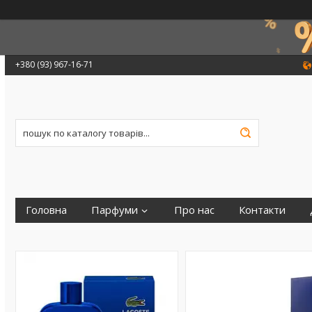
+380 (93) 967-16-71
Головна
Парфуми
Про нас
Контакти