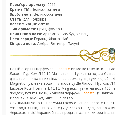
Прем'єра аромату:
2016
Країна ТМ:
Великобританія
Зроблено в:
Великобританія
Стать:
для чоловіків
Класифікація:
елітна
Тип аромата:
пряні, фужерні
Початкова нота:
Артемізія, Бамбук, ялівець
Нота серця:
Герань, Фіалка, Чай
Кінцева нота:
Амбра, Ветивер, Пачулі
На цій сторінці парфумерії
Lacoste
Ви можете купити — Lacos
Лакост Пур Хом Л.12.12 Магнетик — Туалетна вода з безпла
дізнатися — яка в них ціна, опис аромату, відгуки людей, 
Magnetic Туалетна вода — Лакост Еу Де Лакост Пур Хом Л.12
Lacoste Pour Homme L.12.12. Magnetic туалетна вода 100 ml.
продаж, купити, ноти, чоловічі парфуми
Lacoste
це найкращ
Валентина або будь-яке інше свято.
Оригінальні чоловічі парфуми Lacoste Eau de Lacoste Pour 
Ужгороді, Львів, Рівно, Донецьку, Харкові, Одесі, Запоріжжя
Черкасах і всієї України. У нас продаються тільки оригінал