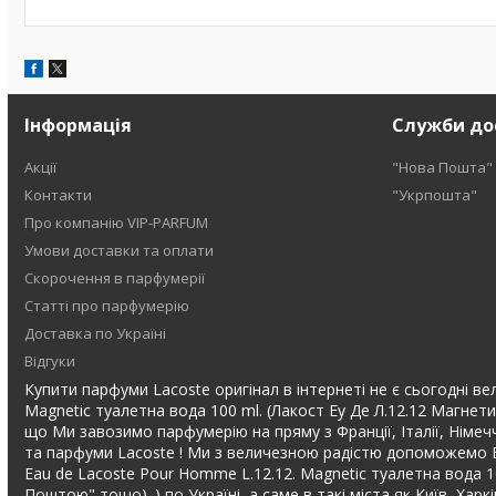
Інформація
Служби до
Акції
"Нова Пошта"
Контакти
"Укрпошта"
Про компанію VIP-PARFUM
Умови доставки та оплати
Скорочення в парфумерії
Статті про парфумерію
Доставка по Україні
Відгуки
Купити парфуми Lacoste оригінал в інтернеті не є сьогодні вел
Magnetic туалетна вода 100 ml. (Лакост Еу Де Л.12.12 Магнети
що Ми завозимо парфумерію на пряму з Франції, Італії, Німечч
та парфуми Lacoste ! Ми з величезною радістю допоможемо Ва
Eau de Lacoste Pour Homme L.12.12. Magnetic туалетна вода 
Поштою" тощо) .) по Україні, а саме в такі міста як Київ, Хар