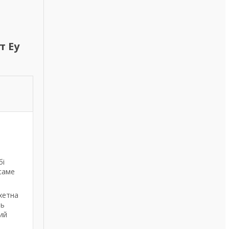
т Еу
бі
саме
хетна
ть
ий