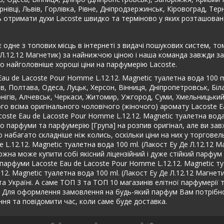
нівці, Львів, Горлівка, Рівне, Дніпродзержинськ, Кіровоград, Те
ть отримати духи Lacoste швидко та терміново у яких розташован
 одне з топових місць в інтернеті з видачі пошукових систем, то
 Л.12.12 Магнетик) за найнижчою ціною і наша команда завжди за 
о найголовніше хороші ціни на парфумерію Lacoste.
au de Lacoste Pour Homme L.12.12. Magnetic туалетна вода 100 ml
, Полтава, Одеса, Луцьк, Херсон, Вінниця, Дніпропетровськ, Біла
рнігів, Алчевськ, Черкаси, Житомир, Ужгород, Суми, Хмельницький
ого всіма оригінального чоловічого (жіночого) аромату Lacoste 
acoste Eau de Lacoste Pour Homme L.12.12. Magnetic туалетна вода
ємо парфуми та парфумерію [Група] на розпив оригінал, але ви з
 набагато складніше ніж колись, оскільки ціни на них у торговель
 L.12.12. Magnetic туалетна вода 100 ml. (Лакост Еу Де Л.12.12 М
жна може купити собі якісний ліцензійний і дуже стійкий парфум 
арфуми Lacoste Eau de Lacoste Pour Homme L.12.12. Magnetic туа
12. Magnetic туалетна вода 100 ml. (Лакост Еу Де Л.12.12 Магнет
і та Україні. А саме ТОП 3 та ТОП 10 магазинів елітної парфумерії
ині. Для оформлення замовлення на будь-який парфум Вам потріб
я та повідомити час, коли саме буде доставка.