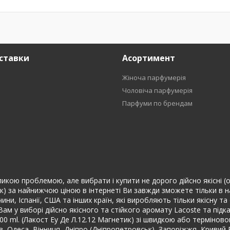
ставки
Асортимент
Жіноча парфумерія
Чоловіча парфумерія
Парфуми по брендам
икою проблемою, але вибрати і купити не дорого дійсно якісні (ор
к) за найнижчою ціною в інтернеті Ви завжди зможете тільки в на
ини, Іспанії, США та інших країн, які виробляють тільки якісну 
м у виборі дійсно якісного та стійкого аромату Lacoste та підк
100 ml. (Лакост Еу Де Л.12.12 Магнетик) зі швидкою або терміно
ків, Одеса, Вінниця, Дніпро (Дніпропетровськ), Запоріжжя, Кривий 