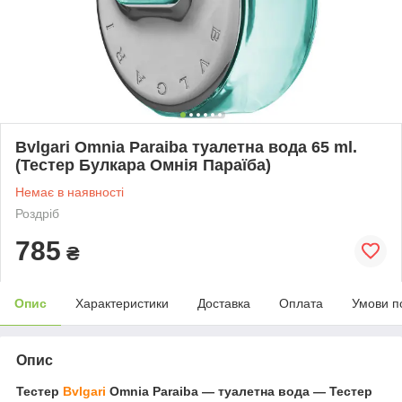
Bvlgari Omnia Paraiba туалетна вода 65 ml.
(Тестер Булкара Омнія Параїба)
Немає в наявності
Роздріб
785
₴
Опис
Характеристики
Доставка
Оплата
Умови п
Опис
Тестер
Bvlgari
Omnia Paraiba — туалетна вода — Тестер