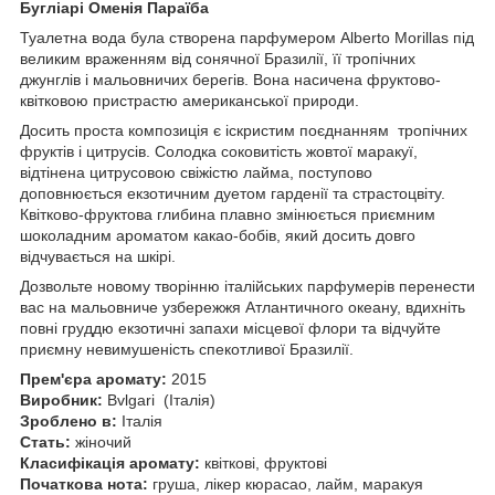
Бугліарі Оменія Параїба
Туалетна вода була створена парфумером Alberto Morillas під
великим враженням від сонячної Бразилії, її тропічних
джунглів і мальовничих берегів. Вона насичена фруктово-
квітковою пристрастю американської природи.
Досить проста композиція є іскристим поєднанням тропічних
фруктів і цитрусів. Солодка соковитість жовтої маракуї,
відтінена цитрусовою свіжістю лайма, поступово
доповнюється екзотичним дуетом гарденії та страстоцвіту.
Квітково-фруктова глибина плавно змінюється приємним
шоколадним ароматом какао-бобів, який досить довго
відчувається на шкірі.
Дозвольте новому творінню італійських парфумерів перенести
вас на мальовниче узбережжя Атлантичного океану, вдихніть
повні груддю екзотичні запахи місцевої флори та відчуйте
приємну невимушеність спекотливої Бразилії.
Прем'єра аромату:
2015
Виробник:
Bvlgari (Італія)
Зроблено в:
Італія
Стать:
жіночий
Класифікація аромату:
квіткові, фруктові
Початкова нота:
груша, лікер кюрасао, лайм, маракуя