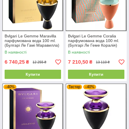
Bvlgari Le Gemme Maravilla
Bvlgari Le Gemme Coralia
парфумована вода 100 ml.
парфумована вода 100 ml.
(Булгарі Ле Гамі Маравилла)
(Булгарі Ле Геме Коралія)
В наявності
В наявності
6 740,25
7 210,50
₴
₴
12 255 ₴
13 110 ₴
Купити
Купити
–40%
Тестер
–40%