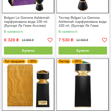
Bvlgari Le Gemme Ashlemah
Тестер Bvlgari Le Gemme
парфумована вода 100 ml.
Ashlemah парфумована вода
(Булгарі Ле Геме Асхлем)
100 ml. (Булгарі Ле Геме
Асхлем)
В наявності
В наявності
8 328
7 530
₴
₴
13 880 ₴
12 550 ₴
Купити
Купити
Топ продажів
–35%
Тестер
–35%