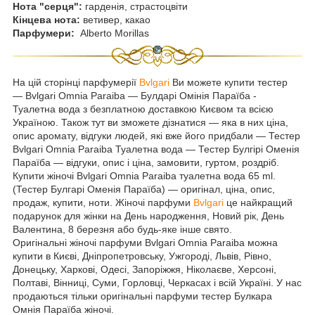
Нота "серця":
гарденія, страстоцвіти
Кінцева нота:
ветивер, какао
Парфумери:
Alberto Morillas
На цій сторінці парфумерії
Bvlgari
Ви можете купити тестер
— Bvlgari Omnia Paraiba ― Булдарі Омінія Параїба -
Туалетна вода з безплатною доставкою Києвом та всією
Україною. Також тут ви зможете дізнатися — яка в них ціна,
опис аромату, відгуки людей, які вже його придбали — Тестер
Bvlgari Omnia Paraiba Туалетна вода — Тестер Булгірі Оменія
Параїба — відгуки, опис і ціна, замовити, гуртом, роздріб.
Купити жіночі Bvlgari Omnia Paraiba туалетна вода 65 ml.
(Тестер Булгарі Оменія Параїба) — оригінал, ціна, опис,
продаж, купити, ноти. Жіночі парфуми
Bvlgari
це найкращий
подарунок для жінки на День народження, Новий рік, День
Валентина, 8 березня або будь-яке інше свято.
Оригінальні жіночі парфуми Bvlgari Omnia Paraiba можна
купити в Києві, Дніпропетровську, Ужгороді, Львів, Рівно,
Донецьку, Харкові, Одесі, Запоріжжя, Ніколаєве, Херсоні,
Полтаві, Вінниці, Суми, Горловці, Черкасах і всій Україні. У нас
продаються тільки оригінальні парфуми тестер Булкара
Омнія Параїба жіночі.