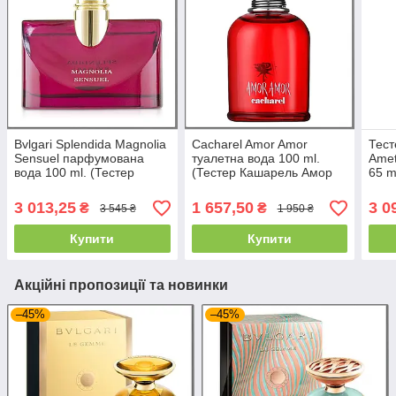
Bvlgari Splendida Magnolia
Cacharel Amor Amor
Тест
Sensuel парфумована
туалетна вода 100 ml.
Amet
вода 100 ml. (Тестер
(Тестер Кашарель Амор
65 m
Булгари Сплендіда
Амор)
Амет
Магнолія Сенсуель)
3 013,25
1 657,50
3 0
₴
₴
3 545 ₴
1 950 ₴
Купити
Купити
Акційні пропозиції та новинки
–45%
–45%