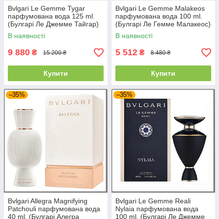
Bvlgari Le Gemme Tygar
Bvlgari Le Gemme Malakeos
парфумована вода 125 ml.
парфумована вода 100 ml.
(Булгарі Ле Джемме Тайгар)
(Булгарі Ле Гемме Малакеос)
В наявності
В наявності
9 880
5 512
₴
₴
15 200 ₴
8 480 ₴
Купити
Купити
–35%
–35%
Bvlgari Allegra Magnifying
Bvlgari Le Gemme Reali
Patchouli парфумована вода
Nylaia парфумована вода
40 ml. (Булгарі Алегра
100 ml. (Булгарі Ле Джемме