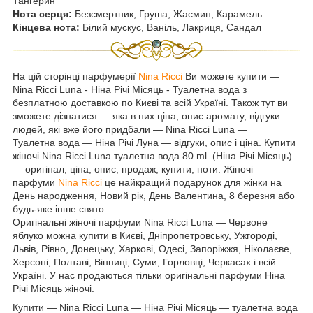
Тангерин
Нота серця:
Безсмертник, Груша, Жасмин, Карамель
Кінцева нота:
Білий мускус, Ваніль, Лакриця, Сандал
На цій сторінці парфумерії
Nina Ricci
Ви можете купити —
Nina Ricci Luna - Ніна Річі Місяць - Туалетна вода з
безплатною доставкою по Києві та всій Україні. Також тут ви
зможете дізнатися — яка в них ціна, опис аромату, відгуки
людей, які вже його придбали — Nina Ricci Luna —
Туалетна вода — Ніна Річі Луна — відгуки, опис і ціна. Купити
жіночі Nina Ricci Luna туалетна вода 80 ml. (Ніна Річі Місяць)
— оригінал, ціна, опис, продаж, купити, ноти. Жіночі
парфуми
Nina Ricci
це найкращий подарунок для жінки на
День народження, Новий рік, День Валентина, 8 березня або
будь-яке інше свято.
Оригінальні жіночі парфуми Nina Ricci Luna — Червоне
яблуко можна купити в Києві, Дніпропетровську, Ужгороді,
Львів, Рівно, Донецьку, Харкові, Одесі, Запоріжжя, Ніколаєве,
Херсоні, Полтаві, Вінниці, Суми, Горловці, Черкасах і всій
Україні. У нас продаються тільки оригінальні парфуми Ніна
Річі Місяць жіночі.
Купити — Nina Ricci Luna — Ніна Річі Місяць — туалетна вода