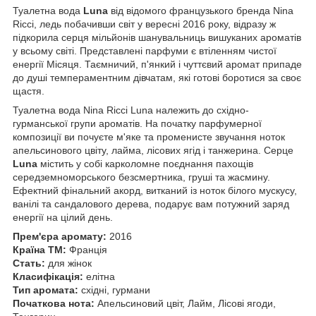
Туалетна вода
Luna
від відомого французького бренда Nina
Ricci, ледь побачивши світ у вересні 2016 року, відразу ж
підкорила серця мільйонів шанувальниць вишуканих ароматів
у всьому світі. Представлені парфуми є втіленням чистої
енергії Місяця. Таємничий, п'янкий і чуттєвий аромат припаде
до душі темпераментним дівчатам, які готові боротися за своє
щастя.
Туалетна вода Nina Ricci Luna належить до східно-
гурманської групи ароматів. На початку парфумерної
композиції ви почуєте м'яке та променисте звучання ноток
апельсинового цвіту, лайма, лісових ягід і танжерина. Серце
Luna
містить у собі карколомне поєднання пахощів
середземноморського безсмертника, груші та жасмину.
Ефектний фінальний акорд, витканий із ноток білого мускусу,
ванілі та сандалового дерева, подарує вам потужний заряд
енергії на цілий день.
Прем'єра аромату:
2016
Країна ТМ:
Франція
Стать:
для жінок
Класифікація:
елітна
Тип аромата:
східні, гурмани
Початкова нота:
Апельсиновий цвіт, Лайм, Лісові ягоди,