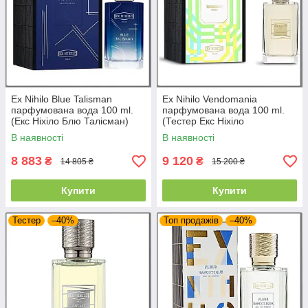
Ex Nihilo Blue Talisman
Ex Nihilo Vendomania
парфумована вода 100 ml.
парфумована вода 100 ml.
(Екс Ніхіло Блю Талісман)
(Тестер Екс Ніхіло
Вендоманія)
В наявності
В наявності
8 883
9 120
₴
₴
14 805 ₴
15 200 ₴
Купити
Купити
Тестер
–40%
Топ продажів
–40%