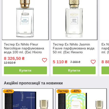
Тестер Ex Nihilo Fleur
Тестер Ex Nihilo Jasmin
Ex N
Narcotique парфумована
Fauve парфумована вода
пар
вода 100 ml. (Екс Ніхіло
50 ml. (Екс Нихило
ml. 
Флер Наркотік)
Жасмин Фаув)
Талі
8 326,50
₴
5 110
8 8
₴
7 300 ₴
12 810 ₴
Купити
Купити
Акційні пропозиції та новинки
–40%
Тестер
–40%