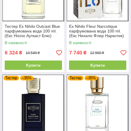
Тестер Ex Nihilo Outcast Blue
Ex Nihilo Fleur Narcotique
парфумована вода 100 ml.
парфумована вода 100 ml.
(Екс Ніхіло Ауткаст Блю)
(Екс Нихило Флер Наркотик)
В наявності
В наявності
6 324
7 740
₴
₴
10 540 ₴
12 900 ₴
Купити
Купити
Тестер
–35%
Тестер
–35%