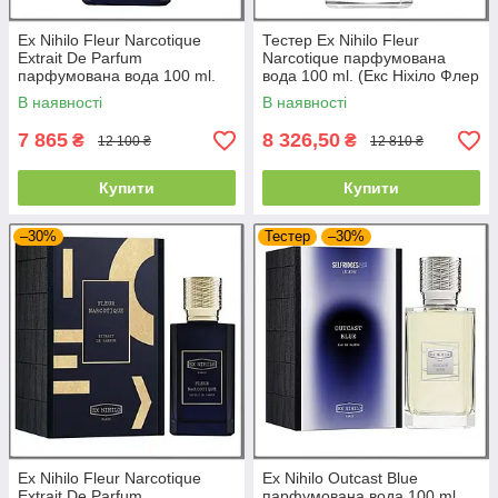
Ex Nihilo Fleur Narcotique
Тестер Ex Nihilo Fleur
Extrait De Parfum
Narcotique парфумована
парфумована вода 100 ml.
вода 100 ml. (Екс Ніхіло Флер
Тестер Екс Нихило Наркотик
Наркотік)
В наявності
В наявності
Екстракт
7 865
8 326,50
₴
₴
12 100 ₴
12 810 ₴
Купити
Купити
–30%
Тестер
–30%
Ex Nihilo Fleur Narcotique
Ex Nihilo Outcast Blue
Extrait De Parfum
парфумована вода 100 ml.