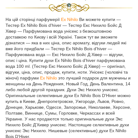
На цій сторінці парфумерії
Ex Nihilo
Ви можете купити ―
Тестер Ex Nihilo Bois d'hiver ― Тестер Екс Нихило Бойс Д
Хівер ― Парфумована вода унісекс з безкоштовною
доставкою по Києву і всій Україні. Також тут ви зможете
дізнатися ― яка в них ціна, опис аромату, відгуки людей які
вже його придбали ― Тестер Ex Nihilo Bois d'hiver ―
Парфумована вода ― Екс Нихило Бойс Д Хівер ― відгуки,
опис і ціна. Купити духи Ex Nihilo Bois d'hiver парфумована
вода 100 ml. (Тестер Екс Нихило Бойс Д Хівер) ― оригінал,
відгуки, ціна, опис, продаж, купити, ноти. Унісекс (чоловічі та
жіночі) парфуми
Ex Nihilo
это лучший подарок для мужчины и
женщины на День Рождения, Новый Год, День Валентина, 14
либо любой другой праздник. Духи Экс Нихило унисекс.
Оригинальные селективные духи Ex Nihilo Bois D'Hiver можно
купить в Киеве, Днепропетровске, Ужгороде, Львов, Ровно,
Донецке, Харькове, Одессе, Запорожье, Николаеве, Херсоне,
Полтаве, Виннице, Сумы, Горловке, Черкассах и всей
Украине. У нас продаются только оригинальные духи Экс
Нихило Бойс Д'Хивер унисекс. Настоящие селективные духи
унисекс Экс Нихило. Нишевые (селективные) духи Ex Nihilo
Bois D'Hiver.