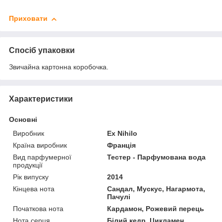
Приховати
Спосіб упаковки
Звичайна картонна коробочка.
Характеристики
Основні
Виробник
Ex Nihilo
Країна виробник
Франція
Вид парфумерної
Тестер - Парфумована вода
продукції
Рік випуску
2014
Кінцева нота
Сандал, Мускус, Нагармота,
Пачулі
Початкова нота
Кардамон, Рожевий перець
Нота серця
Білий кедр, Цикламен,