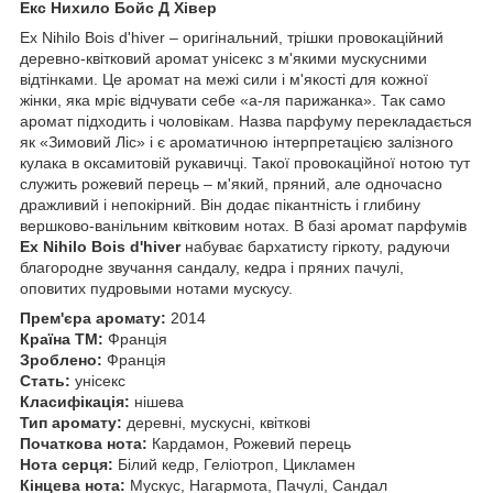
Екс Нихило Бойс Д Хівер
Ex Nihilo Bois d'hiver – оригінальний, трішки провокаційний
деревно-квітковий аромат унісекс з м'якими мускусними
відтінками. Це аромат на межі сили і м'якості для кожної
жінки, яка мріє відчувати себе «а-ля парижанка». Так само
аромат підходить і чоловікам. Назва парфуму перекладається
як «Зимовий Ліс» і є ароматичною інтерпретацією залізного
кулака в оксамитовій рукавичці. Такої провокаційної нотою тут
служить рожевий перець – м'який, пряний, але одночасно
дражливий і непокірний. Він додає пікантність і глибину
вершково-ванільним квітковим нотах. В базі аромат парфумів
Ex Nihilo Bois d'hiver
набуває бархатисту гіркоту, радуючи
благородне звучання сандалу, кедра і пряних пачулі,
оповитих пудровыми нотами мускусу.
Прем'єра аромату:
2014
Країна ТМ:
Франція
Зроблено:
Франція
Стать:
унісекс
Класифікація:
нішева
Тип аромату:
деревні, мускусні, квіткові
Початкова нота:
Кардамон, Рожевий перець
Нота серця:
Білий кедр, Геліотроп, Цикламен
Кінцева нота:
Мускус, Нагармота, Пачулі, Сандал