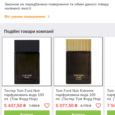
Законом не передбачено повернення та обмін даного товару
належної якості
Всі умови повернення
Подібні товари компанії
Тестер Tom Ford Noir
Tom Ford Noir Extreme
Tom 
парфумована вода 100
парфумована вода 100
пар
ml. (Том Форд Ноір)
ml. (Тестер Том Форд Ноір
ml. 
Екстрім)
Ноїр
5 437,50
5 077,50
7 5
₴
₴
7 250 ₴
6 770 ₴
Купити
Купити