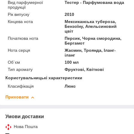
Вид парфумерної
Тестер - Парфумована вода
продукції
Рік випуску
2010
Кінцева нота
Мексиканська тубероза,
Бензоїну, Апельсиновий
цвіт
Початкова нота
Персик, Чорна смородина,
Бергамот
Нота серця
Жасмин, Троянда, Іланг-
іланг
Об`єм
100 мл
Тип аромату
Фруктові, Квіткові
Користувальницькі характеристики
Класифікація
Люкс
Приховати
Умови доставки
Нова Пошта