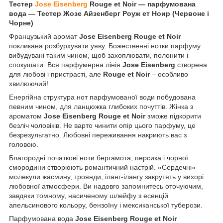
Тестер
Jose Eisenberg
Rouge et Noir ―
парфумована
вода
―
Тестер Жозе Айзенберг Роуж ет Ноир (Червоне і
Чорне)
Французький аромат
Jose Eisenberg Rouge et Noir
покликана розбурхувати уяву. Божественні нотки парфуму
вибудувані таким чином, щоб захоплювати, полонити і
спокушати. Вся парфумерна лінія
Jose Eisenberg
створена
для любові і пристрасті, але
Rouge et Noir
– особливо
хвилюючий!
Енергійна структура нот парфумованої води побудована
певним чином, для ланцюжка глибоких почуттів. Жінка з
ароматом
Jose Eisenberg Rouge et Noir
зможе підкорити
безліч чоловіків. Не варто чинити опір цього парфуму, це
безрезультатно. Любовні переживання накриють вас з
головою.
Благородні початкові ноти бергамота, персика і чорної
смородини створюють романтичний настрій. «Сердечні»
молекули жасмину, троянди, іланг-ілангу закрутять у вихорі
любовної атмосфери. Ви надовго запомнитесь оточуючим,
завдяки томному, насиченому шлейфу з есенцій
апельсинового кольору, бензоїну і мексиканської туберози.
Парфумована вода
Jose Eisenberg Rouge et Noir