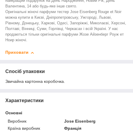
найкращий подарунок на День Народження, Новий Рік, День
Валентина, 14 або будь-яке інше свято.
Оригінальні жіночі парфуми тестер
Jose Eisenberg Rouge et Noir
можна купити в Києві, Дніпропетровську, Ужгороді, Львові,
Рівному, Донецьку, Харкові, Одесі, Запоріжжі, Миколаєві, Херсоні,
Полтаві, Вінниці, Суми, Горлівці, Черкасах і всій Україні. У нас
продаються тільки оригінальні парфуми
Жозе Айзенберг Роуж ет
Ноир
жіночі.
Приховати
Спосіб упаковки
Звичайна картонна коробочка.
Характеристики
Основні
Виробник
Jose Eisenberg
Країна виробник
Франція