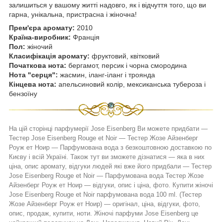
залишиться у вашому житті надовго, як і відчуття того, що ви
гарна, унікальна, пристрасна і жіночна!
Прем'єра аромату:
2010
Країна-виробник:
Франція
Пол:
жіночий
Класифікація аромату:
фруктовий, квітковий
Початкова нота:
бергамот, персик і чорна смородина
Нота "серця":
жасмин, іланг-іланг і троянда
Кінцева нота:
апельсиновий колір, мексиканська тубероза і
бензоїну
На цій сторінці парфумерії
Jose Eisenberg
Ви можете придбати ―
Тестер
Jose Eisenberg Rouge et Noir
― Тестер
Жозе Айзенберг
Роуж ет Ноир
― Парфумована вода з безкоштовною доставкою по
Києву і всій Україні. Також тут ви зможете дізнатися ― яка в них
ціна, опис аромату, відгуки людей які вже його придбали ― Тестер
Jose Eisenberg Rouge et Noir
― Парфумована вода Тестер
Жозе
Айзенберг Роуж ет Ноир
― відгуки, опис і ціна, фото. Купити жіночі
Jose Eisenberg Rouge et Noir парфумована вода 100 ml. (Тестер
Жозе Айзенберг Роуж ет Ноир) ― оригінал, ціна, відгуки, фото,
опис, продаж, купити, ноти. Жіночі парфуми
Jose Eisenberg
це