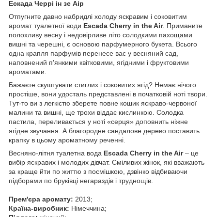
Ескада Черрі ін зе Аір
Отпугните давно набридлі холоду яскравим і соковитим
аромат туалетної води
Escada Cherry in the Air
. Приманите
полохливу весну і недовірливе літо солодкими пахощами
вишні та черешні, є основою парфумерного букета. Всього
одна крапля парфумів перенесе вас у весняний сад,
наповнений п'янкими квітковими, ягідними і фруктовими
ароматами.
Бажаєте скуштувати стиглих і соковитих ягід? Немає нічого
простіше, вони удосталь представлені в початковій ноті твори.
Тут-то ви з легкістю зберете повне кошик яскраво-червоної
малини та вишні, ще трохи віддає кислинкою. Солодка
пастила, переливається у ноті «серця» доповнить ніжне
ягідне звучання. А благородне сандалове дерево поставить
крапку в цьому ароматному реченні.
Весняно-літня туалетна вода
Escada Cherry in the Air
– це
вибір яскравих і молодих дівчат. Сміливих жінок, які вважають
за краще йти по життю з посмішкою, дзвінко відбиваючи
підборами по бруківці негараздів і труднощів.
Прем'єра аромату:
2013;
Країна-виробник:
Німеччина;