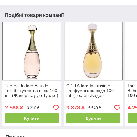
Подібні товари компанії
Тестер Jadore Eau de
CD J'Adore Infinissime
Tom 
Toilette туалетна вода 100
парфумована вода 100
Bohe
ml. (Жадор Еау де Туалет)
ml. (Тестер Жадор
100 
Інфініссіме Еау де
О де
Парфум)
2 568
3 878
4 2
₴
₴
3 210 ₴
5 540 ₴
Купити
Купити