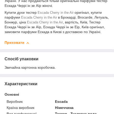
Україні. У нас продаються тільки оригінальні парфуми тестер
Ескада Черрі ін зе Аїр жіночі.
Купити духи тестер
оригінал, купити
Escada Cherry in the Air
парфуми
в Брокарді, Brocarde, Летуаль,
Escada Cherry in the Air
Бонжур, ціна
, вартість, Київ, Тестер
Escada Cherry in the Air
Ескада Черрі ін зе Аїр, Ескада Черрі ін зе Еір, Київ оригінал,
замовити парфуми Ескада в Києві з доставкою по Україні.
Приховати
Спосіб упаковки
Звичайна картонна коробочка.
Характеристики
Основні
Виробник
Escada
Країна виробник
Німеччина
Вид парфумерної
Тестер - Туалетна вода