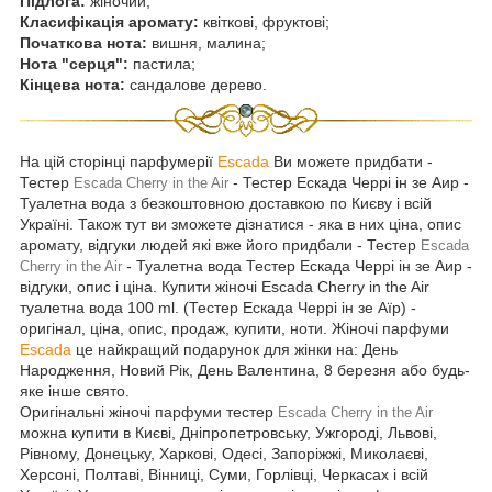
Підлога:
жіночий;
Класифікація аромату:
квіткові, фруктові;
Початкова нота:
вишня, малина;
Нота "серця":
пастила;
Кінцева нота:
сандалове дерево.
На цій сторінці парфумерії
Escada
Ви можете придбати -
Тестер
- Тестер Ескада Черрі ін зе Аир -
Escada Cherry in the Air
Туалетна вода з безкоштовною доставкою по Києву і всій
Україні. Також тут ви зможете дізнатися - яка в них ціна, опис
аромату, відгуки людей які вже його придбали - Тестер
Escada
- Туалетна вода Тестер Ескада Черрі ін зе Аир -
Cherry in the Air
відгуки, опис і ціна. Купити жіночі Escada Cherry in the Air
туалетна вода 100 ml. (Тестер Ескада Черрі ін зе Аїр) -
оригінал, ціна, опис, продаж, купити, ноти. Жіночі парфуми
Escada
це найкращий подарунок для жінки на: День
Народження, Новий Рік, День Валентина, 8 березня або будь-
яке інше свято.
Оригінальні жіночі парфуми тестер
Escada Cherry in the Air
можна купити в Києві, Дніпропетровську, Ужгороді, Львові,
Рівному, Донецьку, Харкові, Одесі, Запоріжжі, Миколаєві,
Херсоні, Полтаві, Вінниці, Суми, Горлівці, Черкасах і всій