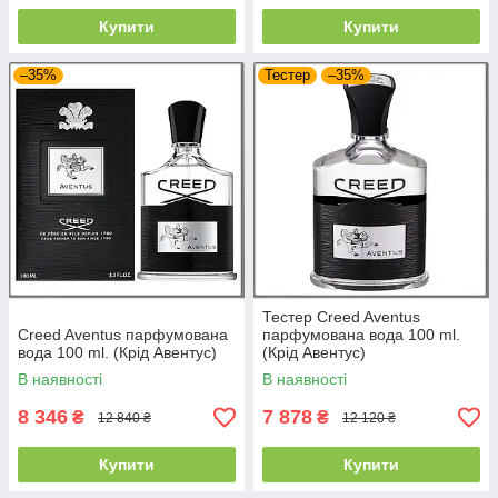
Купити
Купити
–35%
Тестер
–35%
Тестер Creed Aventus
Creed Aventus парфумована
парфумована вода 100 ml.
вода 100 ml. (Крід Авентус)
(Крід Авентус)
В наявності
В наявності
8 346
7 878
₴
₴
12 840 ₴
12 120 ₴
Купити
Купити