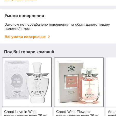
Умови повернення
Законом не передбачено повернення та обмін даного товару
належної якості
Всі умови повернення
Подібні товари компанії
Creed Love in White
Creed Wind Flowers
Amou
парфумована вода 75 ml.
парфумована вода 75 ml.
пар