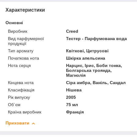
Характеристики
Основні
Виробник
Creed
Вид парфумерної
Тестер - Парфумована вода
продукції
Тип аромату
Квіткові, Цитрусові
Початкова нота
Шкірка апельсина
Нота серця
Нарцис, Ірис, Боби тонка,
Болгарська троянда,
Магнолія
Кінцева нота
Сіра амбра, Ваніль, Сандал
Класифікація
Нішева
Рік випуску
2005
Об`єм
75 мл
Країна виробник
Франція
Приховати