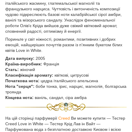
італійського жасмину, глатемальської магнолії та
французького нарциса. Чуттєвість і витонченість композиції
чудово підкреслюють базові ноти калабрійської сірої амбри,
ванілі та мізорського сандалу. Унаслідок феноменальної
роботи Олів'є Кріда вийшов дуже свіжий квітковий аромат,
сповнений радості, оптимізму й енергії.
Пориньте у світ ніжності, романтики, позитивних і добрих
емоцій, найщиріших почуттів разом із п'янким букетом білих
квітів Love in White.
Дата випуску:
2005
Країна-виробник:
Франція
Стать:
жіночий
Класифікація аромату:
квіткові, цитрусові
Початкова нота:
цедра італійського апельсина
Нота "серця":
боби тонка, ірис, нарцис, магнолія, болгарська
троянда
Кінцева нота:
ваніль, сандал, сіра амбра
На цій сторінці парфумерії
Creed
Ви можете купити ― Тестер
Creed Love in White ― Тестер Крід Лав ін Вайт ―
Парфумована вода з безплатною доставкою Києвом і всією