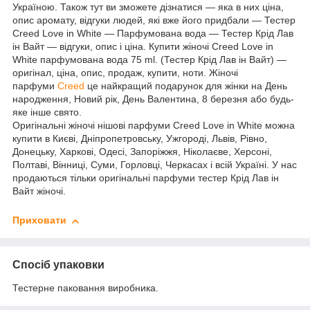
Україною. Також тут ви зможете дізнатися ― яка в них ціна,
опис аромату, відгуки людей, які вже його придбали — Тестер
Creed Love in White ― Парфумована вода — Тестер Крід Лав
ін Вайт — відгуки, опис і ціна. Купити жіночі Creed Love in
White парфумована вода 75 ml. (Тестер Крід Лав ін Вайт) ―
оригінал, ціна, опис, продаж, купити, ноти. Жіночі
парфуми
Creed
це найкращий подарунок для жінки на День
народження, Новий рік, День Валентина, 8 березня або будь-
яке інше свято.
Оригінальні жіночі нішові парфуми Creed Love in White можна
купити в Києві, Дніпропетровську, Ужгороді, Львів, Рівно,
Донецьку, Харкові, Одесі, Запоріжжя, Ніколаєве, Херсоні,
Полтаві, Вінниці, Суми, Горловці, Черкасах і всій Україні. У нас
продаються тільки оригінальні парфуми тестер Крід Лав ін
Вайт жіночі.
Приховати
Спосіб упаковки
Тестерне паковання виробника.