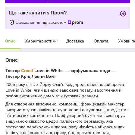
Що таке купити з Пром?
Замовлення під захистом
Опис
Характеристики
Доставка
Оплата
Умови п
Опис
Тестер
Creed
Love in White ― парфумована вода —
Тестер Крід Лав ін Вайт
2005 року в Нью-Йорку Олів'є Крід представив новий аромат
Love in White, який швидко завоював повагу, захоплення й
любов витончених дам у всіх куточках планети.
Для створення витонченої композиції французький майстер
використовував рідкісні та дуже дорогі натуральні інгредієнти з
п'яти різних континентів. Парфумерний букет миттєво чарує
вишуканою свіжістю цедри італійського бергамоту, яка
поступово переходить у зворушливу ніжність найкрасивіших
квітів у світі: єгипетського ірису, болгарської троянди,