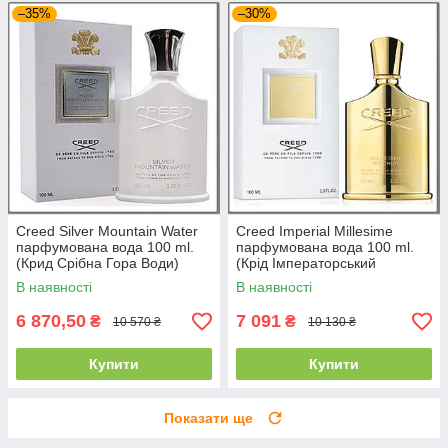
–35%
–30%
Creed Silver Mountain Water
Creed Imperial Millesime
парфумована вода 100 ml.
парфумована вода 100 ml.
(Крид Срібна Гора Води)
(Крід Імператорський
Миллезим)
В наявності
В наявності
6 870,50
7 091
₴
₴
10 570 ₴
10 130 ₴
Купити
Купити
Показати ще