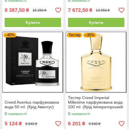
В наявності
В наявності
8 387,50
7 672,50
₴
₴
15 250 ₴
13 950 ₴
Купити
Купити
–40%
Тестер
–35%
Тестер Creed Imperial
Creed Aventus парфумована
Millesime парфумована вода
вода 50 ml. (Крід Авентус)
100 ml. (Крід Імператорський
Міллезем)
В наявності
В наявності
5 124
6 201
₴
₴
8 540 ₴
9 540 ₴