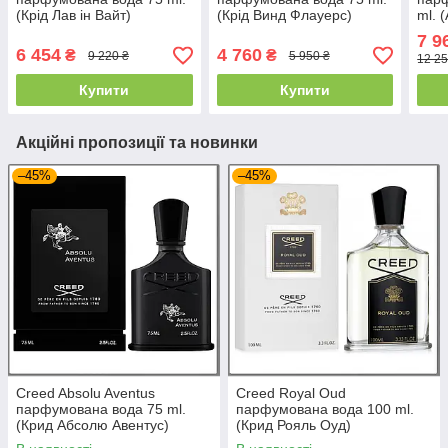
(Крід Лав ін Вайт)
(Крід Винд Флaуерс)
ml. 
7 9
6 454
4 760
₴
₴
9 220 ₴
5 950 ₴
12 25
Купити
Купити
Акційні пропозиції та новинки
–45%
–45%
Creed Absolu Aventus
Creed Royal Oud
парфумована вода 75 ml.
парфумована вода 100 ml.
(Крид Абсолю Авентус)
(Крид Рояль Оуд)