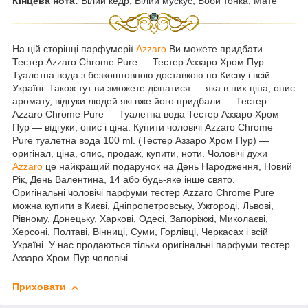
Кінцева нота:
Білий кедр, Білий мускус, Боби тонка, Мате
На цій сторінці парфумерії
Azzaro
Ви можете придбати ―
Тестер Azzaro Chrome Pure ― Тестер Аззаро Хром Пур ―
Туалетна вода з безкоштовною доставкою по Києву і всій
Україні. Також тут ви зможете дізнатися ― яка в них ціна, опис
аромату, відгуки людей які вже його придбали ― Тестер
Azzaro Chrome Pure ― Туалетна вода Тестер Аззаро Хром
Пур ― відгуки, опис і ціна. Купити чоловічі Azzaro Chrome
Pure туалетна вода 100 ml. (Тестер Аззаро Хром Пур) ―
оригінал, ціна, опис, продаж, купити, ноти. Чоловічі духи
Azzaro
це найкращий подарунок на День Народження, Новий
Рік, День Валентина, 14 або будь-яке інше свято.
Оригінальні чоловічі парфуми тестер Azzaro Chrome Pure
можна купити в Києві, Дніпропетровську, Ужгороді, Львові,
Рівному, Донецьку, Харкові, Одесі, Запоріжжі, Миколаєві,
Херсоні, Полтаві, Вінниці, Суми, Горлівці, Черкасах і всій
Україні. У нас продаються тільки оригінальні парфуми тестер
Аззаро Хром Пур чоловічі.
Приховати