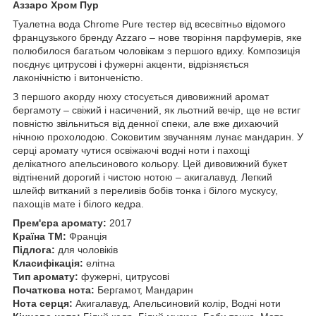
Аззаро Хром Пур
Туалетна вода Chrome Pure тестер від всесвітньо відомого
французького бренду Azzaro – нове творіння парфумерів, яке
полюбилося багатьом чоловікам з першого вдиху. Композиція
поєднує цитрусові і фужерні акценти, відрізняється
лаконічністю і витонченістю.
З першого акорду нюху стосується дивовижний аромат
бергамоту – свіжий і насичений, як льотний вечір, ще не встиг
повністю звільниться від денної спеки, але вже дихаючий
нічною прохолодою. Соковитим звучанням лунає мандарин. У
серці аромату чутися освіжаючі водні ноти і пахощі
делікатного апельсинового кольору. Цей дивовижний букет
відтінений дорогий і чистою нотою – акигалавуд. Легкий
шлейф витканий з переливів бобів тонка і білого мускусу,
пахощів мате і білого кедра.
Прем'єра аромату:
2017
Країна ТМ:
Франція
Підлога:
для чоловіків
Класифікація:
елітна
Тип аромату:
фужерні, цитрусові
Початкова нота:
Бергамот, Мандарин
Нота серця:
Акигалавуд, Апельсиновий колір, Водні ноти