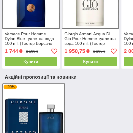
Versace Pour Homme
Giorgio Armani Acqua Di
Ver
Dylan Blue туалетна вода
Gio Pour Homme туалетна
Dyla
100 ml. (Тестер Версаче
вода 100 ml. (Тестер
100 
Пур Хом Ділан Блю)
Армані Аква ді Джіо Пур
Діла
1 744
1 950,75
2 0
₴
₴
2 180 ₴
2 295 ₴
Хом)
Купити
Купити
Акційні пропозиції та новинки
–20%