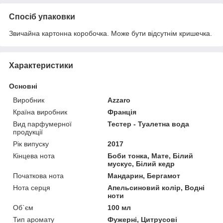
Спосіб упаковки
Звичайна картонна коробочка. Може бути відсутнім кришечка.
Характеристики
Основні
Виробник
Azzaro
Країна виробник
Франція
Вид парфумерної
Тестер - Туалетна вода
продукції
Рік випуску
2017
Кінцева нота
Боби тонка, Мате, Білий
мускус, Білий кедр
Початкова нота
Мандарин, Бергамот
Нота серця
Апельсиновий колір, Водні
ноти
Об`єм
100 мл
Тип аромату
Фужерні, Цитрусові