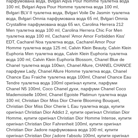
парфумована вода, Bvlgari Aqva Pour Homme туалетна вода
100 ml, Bvlgari Aqva Pour Homme туалетна вода 100 ml,
Bvlgari BLV II туалетна вода, Bvlgari Voile De Jasmin туалетна
вода, Bvlgari Omnia парфумована вода 65 ml, Bvlgari Omnia
Crystalline парфумована вода 65 мл, Carolina Herrera 212
Men туалетна вода 100 ml, Carolina Herrera Chic For Men
туалетна вода 100 ml, Cacharel 'Amor Amor Forbidden Kiss'
EDT, Cacharel Noa туалетна вода, Cacharel Amor Pour
Homme туалетна вода 125 ml, Calvin Klein Beauty, Calvin Klein
Euphoria Men туалетна вода, Calvin Klein Euphoria туалетна
вода 100 ml, Calvin Klein Euphoria Blossom, Chanel Blue de
Chanel туалетна вода 100мл, Chanel Allure, CHANEL CHANCE
парфуми Lady, Chanel Allure Homme туалетна вода, Chanel
Chance Eau Fraiche туалетна вода 100ml, Chanel Chance Eau
Tendre туалетна вода 100ml оригінал купити, парфуми
Chanel N5 100ml, Coco Chanel духи, парфуми Chanel Coco
Mademoiselle 100ml, Chanel Egoiste Platimun туалетна вода
100 ml, Christian Dior Miss Dior Cherie Blooming Bouquet,
Christian Dior Miss Dior Cherie L Eau туалетна вода, купити
оригінал Christian Dior Addict 2, купити оригінал Christian Dior
Homme, купити оригінал Christian Dior Homme Intense, купити
оригінал Christian Dior Fahrenheit 100ml, купити оригінал
Christian Dior Jadore парфумована вода 100 ml, купити
оригінал Christian Dior j'adore l'absolu 100ml, купити оригінал