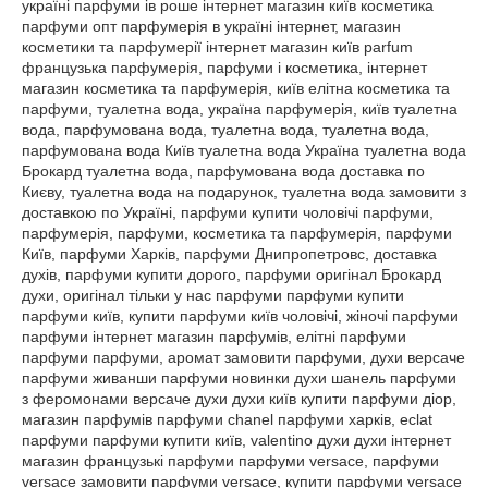
україні парфуми ів роше інтернет магазин київ косметика
парфуми опт парфумерія в україні інтернет, магазин
косметики та парфумерії інтернет магазин київ parfum
французька парфумерія, парфуми і косметика, інтернет
магазин косметика та парфумерія, київ елітна косметика та
парфуми, туалетна вода, україна парфумерія, київ туалетна
вода, парфумована вода, туалетна вода, туалетна вода,
парфумована вода Київ туалетна вода Україна туалетна вода
Брокард туалетна вода, парфумована вода доставка по
Києву, туалетна вода на подарунок, туалетна вода замовити з
доставкою по Україні, парфуми купити чоловічі парфуми,
парфумерія, парфуми, косметика та парфумерія, парфуми
Київ, парфуми Харків, парфуми Днипропетровс, доставка
духів, парфуми купити дорого, парфуми оригінал Брокард
духи, оригінал тільки у нас парфуми парфуми купити
парфуми київ, купити парфуми київ чоловічі, жіночі парфуми
парфуми інтернет магазин парфумів, елітні парфуми
парфуми парфуми, аромат замовити парфуми, духи версаче
парфуми живанши парфуми новинки духи шанель парфуми
з феромонами версаче духи духи київ купити парфуми діор,
магазин парфумів парфуми chanel парфуми харків, eclat
парфуми парфуми купити київ, valentino духи духи інтернет
магазин французькі парфуми парфуми versace, парфуми
versace замовити парфуми versace, купити парфуми versace