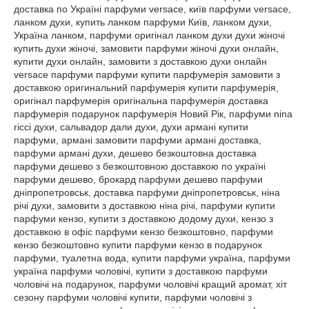
доставка по Україні парфуми versace, київ парфуми versace,
ланком духи, купить ланком парфуми Київ, ланком духи,
Україна ланком, парфуми оригінал ланком духи духи жіночі
купить духи жіночі, замовити парфуми жіночі духи онлайн,
купити духи онлайн, замовити з доставкою духи онлайн
versace парфуми парфуми купити парфумерія замовити з
доставкою оригинальний парфумерія купити парфумерія,
оригінал парфумерія оригінальна парфумерія доставка
парфумерія подарунок парфумерія Новий Рік, парфуми nina
ricci духи, сальвадор дали духи, духи армані купити
парфуми, армані замовити парфуми армані доставка,
парфуми армані духи, дешево безкоштовна доставка
парфуми дешево з безкоштовною доставкою по україні
парфуми дешево, брокард парфуми дешево парфуми
дніпропетровськ, доставка парфуми дніпропетровськ, ніна
річі духи, замовити з доставкою ніна річі, парфуми купити
парфуми кензо, купити з доставкою додому духи, кензо з
доставкою в офіс парфуми кензо безкоштовно, парфуми
кензо безкоштовно купити парфуми кензо в подарунок
парфуми, туалетна вода, купити парфуми україна, парфуми
україна парфуми чоловічі, купити з доставкою парфуми
чоловічі на подарунок, парфуми чоловічі кращий аромат, хіт
сезону парфуми чоловічі купити, парфуми чоловічі з