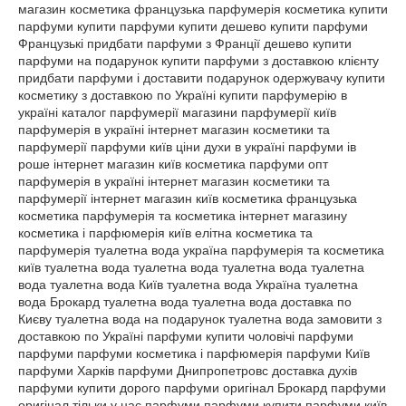
магазин косметика французька парфумерія косметика купити
парфуми купити парфуми купити дешево купити парфуми
Французькі придбати парфуми з Франції дешево купити
парфуми на подарунок купити парфуми з доставкою клієнту
придбати парфуми і доставити подарунок одержувачу купити
косметику з доставкою по Україні купити парфумерію в
україні каталог парфумерії магазини парфумерії київ
парфумерія в україні інтернет магазин косметики та
парфумерії парфуми київ ціни духи в україні парфуми ів
роше інтернет магазин київ косметика парфуми опт
парфумерія в україні інтернет магазин косметики та
парфумерії інтернет магазин київ косметика французька
косметика парфумерія та косметика інтернет магазину
косметика і парфюмерія київ елітна косметика та
парфумерія туалетна вода україна парфумерія та косметика
київ туалетна вода туалетна вода туалетна вода туалетна
вода туалетна вода Київ туалетна вода Україна туалетна
вода Брокард туалетна вода туалетна вода доставка по
Києву туалетна вода на подарунок туалетна вода замовити з
доставкою по Україні парфуми купити чоловічі парфуми
парфуми парфуми косметика і парфюмерія парфуми Київ
парфуми Харків парфуми Днипропетровс доставка духів
парфуми купити дорого парфуми оригінал Брокард парфуми
оригінал тільки у нас парфуми парфуми купити парфуми київ