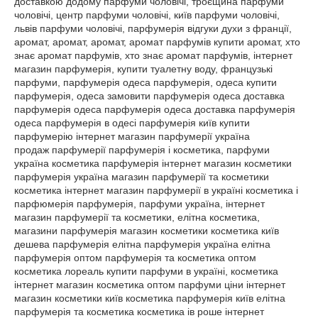
доставкою додому парфуми чоловічі, троєщина парфуми
чоловічі, центр парфуми чоловічі, київ парфуми чоловічі,
львів парфуми чоловічі, парфумерія відгуки духи з франції,
аромат, аромат, аромат, аромат парфумів купити аромат, хто
знає аромат парфумів, хто знає аромат парфумів, інтернет
магазин парфумерія, купити туалетну воду, французькі
парфуми, парфумерія одеса парфумерія, одеса купити
парфумерія, одеса замовити парфумерія одеса доставка
парфумерія одеса парфумерія одеса доставка парфумерія
одеса парфумерія в одесі парфумерія київ купити
парфумерію інтернет магазин парфумерії україна
продаж парфумерії парфумерія і косметика, парфуми
україна косметика парфумерія інтернет магазин косметики
парфумерія україна магазин парфумерії та косметики
косметика інтернет магазин парфумерії в україні косметика і
парфюмерія парфумерія, парфуми україна, інтернет
магазин парфумерії та косметики, елітна косметика,
магазини парфумерія магазин косметики косметика київ
дешева парфумерія елітна парфумерія україна елітна
парфумерія оптом парфумерія та косметика оптом
косметика лореаль купити парфуми в україні, косметика
інтернет магазин косметика оптом парфуми ціни інтернет
магазин косметики київ косметика парфумерія київ елітна
парфумерія та косметика косметика ів роше інтернет