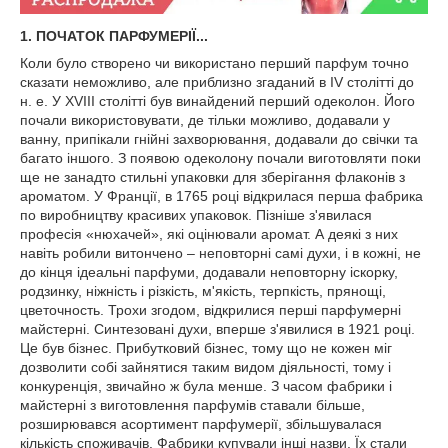
1. ПОЧАТОК ПАРФУМЕРІЇ...
Коли було створено чи використано перший парфум точно
сказати неможливо, але приблизно згаданий в IV столітті до
н. е. У XVIII столітті був винайдений перший одеколон. Його
почали використовувати, де тільки можливо, додавали у
ванну, припікали гнійні захворювання, додавали до свічки та
багато іншого. З появою одеколону почали виготовляти поки
ще не занадто стильні упаковки для зберігання флаконів з
ароматом. У Франції, в 1765 році відкрилася перша фабрика
по виробництву красивих упаковок. Пізніше з'явилася
професія «нюхачей», які оцінювали аромат. А деякі з них
навіть робили витончено – неповторні самі духи, і в кожні, не
до кінця ідеальні парфуми, додавали неповторну іскорку,
родзинку, ніжність і різкість, м'якість, терпкість, прянощі,
цветочность. Трохи згодом, відкрилися перші парфумерні
майстерні. Синтезовані духи, вперше з'явилися в 1921 році.
Це був бізнес. Прибутковий бізнес, тому що не кожен міг
дозволити собі зайнятися таким видом діяльності, тому і
конкуренція, звичайно ж була менше. З часом фабрики і
майстерні з виготовлення парфумів ставали більше,
розширювався асортимент парфумерії, збільшувалася
кількість споживачів. Фабрики купували інші назви. Їх стали