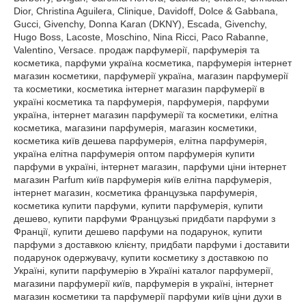
Dior, Christina Aguilera, Clinique, Davidoff, Dolce & Gabbana,
Gucci, Givenchy, Donna Karan (DKNY), Escada, Givenchy,
Hugo Boss, Lacoste, Moschino, Nina Ricci, Paco Rabanne,
Valentino, Versace. продаж парфумерії, парфумерія та
косметика, парфуми україна косметика, парфумерія інтернет
магазин косметики, парфумерії україна, магазин парфумерії
та косметики, косметика інтернет магазин парфумерії в
україні косметика та парфумерія, парфумерія, парфуми
україна, інтернет магазин парфумерії та косметики, елітна
косметика, магазини парфумерія, магазин косметики,
косметика київ дешева парфумерія, елітна парфумерія,
україна елітна парфумерія оптом парфумерія купити
парфуми в україні, інтернет магазин, парфуми ціни інтернет
магазин Parfum київ парфумерія київ елітна парфумерія,
інтернет магазин, косметика французька парфумерія,
косметика купити парфуми, купити парфумерія, купити
дешево, купити парфуми Французькі придбати парфуми з
Франції, купити дешево парфуми на подарунок, купити
парфуми з доставкою клієнту, придбати парфуми і доставити
подарунок одержувачу, купити косметику з доставкою по
Україні, купити парфумерію в Україні каталог парфумерії,
магазини парфумерії київ, парфумерія в україні, інтернет
магазин косметики та парфумерії парфуми київ ціни духи в