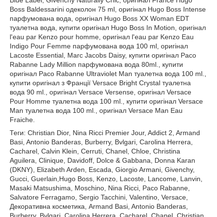
Blue Label, Givenchy Naturally Chic, оригінал France Hugo
Boss Baldessarini одеколон 75 ml, оригінал Hugo Boss Intense
парфумована вода, оригінал Hugo Boss XX Woman EDT
туалетна вода, купити оригінал Hugo Boss In Motion, оригінал
l'eau par Kenzo pour homme, оригінал l'eau par Kenzo Eau
Indigo Pour Femme парфумована вода 100 ml, оригінал
Lacoste Essential, Marc Jacobs Daisy, купити оригінал Paco
Rabanne Lady Million парфумована вода 80ml., купити
оригінал Paco Rabanne Ultraviolet Man туалетна вода 100 ml.,
купити оригінал з Франції Versace Bright Crystal туалетна
вода 90 ml., оригінал Versace Versense, оригінал Versace
Pour Homme туалетна вода 100 ml., купити оригінал Versace
Man туалетна вода 100 ml., оригінал Versace Man Eau
Fraiche.
Теги: Christian Dior, Nina Ricci Premier Jour, Addict 2, Armand
Basi, Antonio Banderas, Burberry, Bvlgari, Carolina Herrera,
Cacharel, Calvin Klein, Cerruti, Chanel, Chloe, Christina
Aguilera, Clinique, Davidoff, Dolce & Gabbana, Donna Karan
(DKNY), Elizabeth Arden, Escada, Giorgio Armani, Givenchy,
Gucci, Guerlain,Hugo Boss, Kenzo, Lacoste, Lancome, Lanvin,
Masaki Matsushima, Moschino, Nina Ricci, Paco Rabanne,
Salvatore Ferragamo, Sergio Tacchini, Valentino, Versace,
Декоративна косметика, Armand Basi, Antonio Banderas,
Burberry, Bvlgari, Carolina Herrera, Cacharel, Chanel, Christian