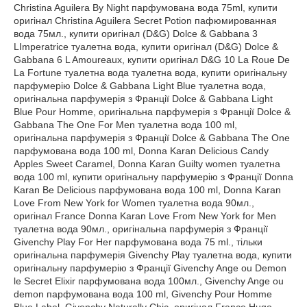
Christina Aguilera By Night парфумована вода 75ml, купити
оригінал Christina Aguilera Secret Potion пафюмированная
вода 75мл., купити оригінал (D&G) Dolce & Gabbana 3
LImperatrice туалетна вода, купити оригінал (D&G) Dolce &
Gabbana 6 L Amoureaux, купити оригінал D&G 10 La Roue De
La Fortune туалетна вода туалетна вода, купити оригінальну
парфумерію Dolce & Gabbana Light Blue туалетна вода,
оригінальна парфумерія з Франції Dolce & Gabbana Light
Blue Pour Homme, оригінальна парфумерія з Франції Dolce &
Gabbana The One For Men туалетна вода 100 ml,
оригінальна парфумерія з Франції Dolce & Gabbana The One
парфумована вода 100 ml, Donna Karan Delicious Candy
Apples Sweet Caramel, Donna Karan Guilty women туалетна
вода 100 ml, купити оригінальну парфумерію з Франції Donna
Karan Be Delicious парфумована вода 100 ml, Donna Karan
Love From New York for Women туалетна вода 90мл.,
оригінал France Donna Karan Love From New York for Men
туалетна вода 90мл., оригінальна парфумерія з Франції
Givenchy Play For Her парфумована вода 75 ml., тільки
оригінальна парфумерія Givenchy Play туалетна вода, купити
оригінальну парфумерію з Франції Givenchy Ange ou Demon
le Secret Elixir парфумована вода 100мл., Givenchy Ange ou
demon парфумована вода 100 ml, Givenchy Pour Homme