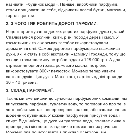
називати, «будинок моди». Пізніше, виробники парфумів,
стали працювати на себе, відкривати власні бутіки, магазини,
торгові центри.
2. З ЧОГО І ЯК РОБЛЯТЬ ДОРОГІ ПАРФУМИ.
Рецепт приготування деяких дорогих парфумів дуже цікавий.
Спалювалися рослини, квіти, різні породи дерев і смол. У
косметичних та лікарських засобах використовували
ароматичні олії. Самою дорогою парфумерією вважалися
духи, які містять в собі екстракти жасмину і троянди, тому що
за один грам жасмину потрібно віддати 128 000 грн. А для
отримання одного грама рожевого масла, потрібно
використовувати 800кг пелюсток. Можемо тепер уявити
вартість духів. Цих духів. Мало того, вартість однієї троянди
30 – 40 гривень.
3. СКЛАД ПАРФУМЕРІЇ.
Так як ми вже дійшли до сучасних парфумерних компаній, які
випускають парфуми, туалетну воду, то поговоримо про те, з
чого робляться такі неперевершені пахощі або запахи наших
щоденних путівників. У кожній парфумерії присутня вода і
спирт. Відмінність, це духи чи туалетна вода, полягає лише в
пропорціях і кількості вкладених в них запашних речовин.
Можемо для початку взяти в приклад одеколон, він