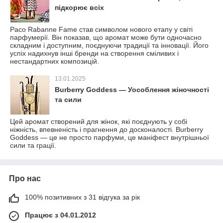
пiдкорює всіх
Paco Rabanne Fame став символом нового етапу у свiтi
парфумерiї. Вiн показав, що аромат може бути одночасно
складним i доступним, поєднуючи традицiї та iнновацiї. Його
успiх надихнув iншi бренди на створення смiливих i
нестандартних композицiй.
13.01.2025
Burberry Goddess — Уособлення жіночності
та сили
Цей аромат створений для жінок, які поєднують у собі
ніжність, впевненість і прагнення до досконалості. Burberry
Goddess — це не просто парфуми, це маніфест внутрішньої
сили та грації.
Про нас
100% позитивних з 31 відгука за рік
Працює з 04.01.2012