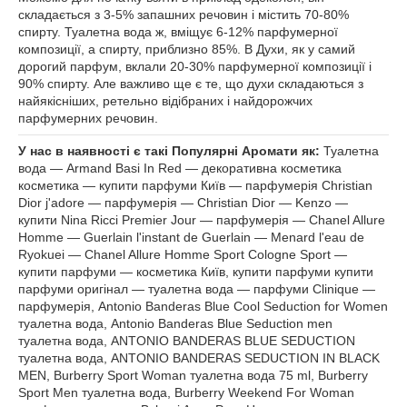
складається з 3-5% запашних речовин і містить 70-80%
спирту. Туалетна вода ж, вміщує 6-12% парфумерної
композиції, а спирту, приблизно 85%. В Духи, як у самий
дорогий парфум, вклали 20-30% парфумерної композиції і
90% спирту. Але важливо ще є те, що духи складаються з
найякісніших, ретельно відібраних і найдорожчих
парфумерних речовин.
У нас в наявності є такі Популярні Аромати як:
Туалетна
вода — Armand Basi In Red — декоративна косметика
косметика — купити парфуми Київ — парфумерія Christian
Dior j'adore — парфумерія — Christian Dior — Kenzo —
купити Nina Ricci Premier Jour — парфумерія — Chanel Allure
Homme — Guerlain l'instant de Guerlain — Menard l'eau de
Ryokuei — Chanel Allure Homme Sport Cologne Sport —
купити парфуми — косметика Київ, купити парфуми купити
парфуми оригінал — туалетна вода — парфуми Clinique —
парфумерія, Antonio Banderas Blue Cool Seduction for Women
туалетна вода, Antonio Banderas Blue Seduction men
туалетна вода, ANTONIO BANDERAS BLUE SEDUCTION
туалетна вода, ANTONIO BANDERAS SEDUCTION IN BLACK
MEN, Burberry Sport Woman туалетна вода 75 ml, Burberry
Sport Men туалетна вода, Burberry Weekend For Woman