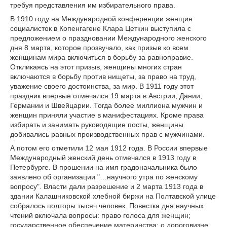
требуя представления им избирательного права.
В 1910 году на Международной конференции женщин
социалисток в Копенгагене Клара Цеткин выступила с
предложением о праздновании Международного женского
дня 8 марта, которое прозвучало, как призыв ко всем
женщинам мира включиться в борьбу за равноправие.
Откликаясь на этот призыв, женщины многих стран
включаются в борьбу против нищеты, за право на труд,
уважение своего достоинства, за мир. В 1911 году этот
праздник впервые отмечался 19 марта в Австрии, Дании,
Германии и Швейцарии. Тогда более миллиона мужчин и
женщин приняли участие в манифестациях. Кроме права
избирать и занимать руководящие посты, женщины
добивались равных производственных прав с мужчинами.
А потом его отметили 12 мая 1912 года. В России впервые
Международный женский день отмечался в 1913 году в
Петербурге. В прошении на имя градоначальника было
заявлено об организации "…научного утра по женскому
вопросу". Власти дали разрешение и 2 марта 1913 года в
здании Калашниковской хлебной биржи на Полтавской улице
собралось полторы тысяч человек. Повестка дня научных
чтений включала вопросы: право голоса для женщин;
государственное обеспечение материнства; о дороговизне