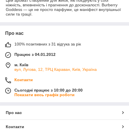
Цей аромат створений для жінок, які поєднують у собі
ніжність, впевненість і прагнення до досконалості. Burberry
Goddess — це не просто парфуми, це маніфест внутрішньої
сили та грації.
Про нас
100% позитивних з 31 відгука за рік
Працює з 04.01.2012
м. Київ
вул, Лугова, 12, ТРЦ Караван, Київ, Україна
Контакти
Сьогодні працює з 10:00 до 20:00
Показати весь графік роботи
Про нас
Контакти