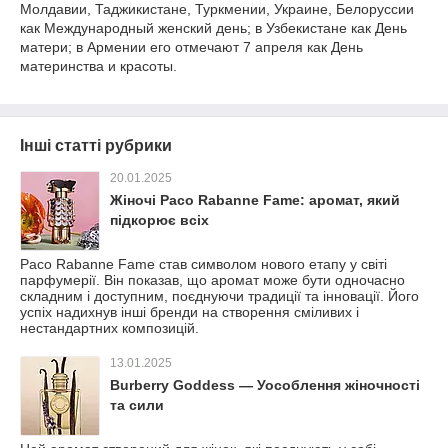
Молдавии, Таджикистане, Туркмении, Украине, Белоруссии
как Международный женский день; в Узбекистане как День
матери; в Армении его отмечают 7 апреля как День
материнства и красоты.
Інші статті рубрики
20.01.2025
Жіночі Paco Rabanne Fame: аромат, який
пiдкорює всіх
Paco Rabanne Fame став символом нового етапу у свiтi
парфумерiї. Вiн показав, що аромат може бути одночасно
складним i доступним, поєднуючи традицiї та iнновацiї. Його
успiх надихнув iншi бренди на створення смiливих i
нестандартних композицiй.
13.01.2025
Burberry Goddess — Уособлення жіночності
та сили