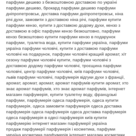
парфуми дешево з безкоштовною доставкою по україні
парфуми дешево, брокард парфуми дешево парфуми
дніпропетровськ, доставка парфуми дніпропетровськ, ніна
річі духи, замовити з доставкою ніна річі, парфуми купити
парфуми кензо, купити з доставкою додому духи, кензо з
доставкою в офіс парфуми кензо безкоштовно, парфуми
кензо безкоштовно купити парфуми кензо в подарунок
парфуми, туалетна вода, купити парфуми україна, парфуми
україна парфуми чоловічі, купити з доставкою парфуми
чоловічі на подарунок, парфуми чоловічі кращий аромат, хіт
сезону парфуми чоловічі купити, парфуми чоловічі з
доставкою додому парфуми чоловічі, троєщина парфуми
чоловічі, центр парфуми чоловічі, київ парфуми чоловічі,
львів парфуми чоловічі, парфумерія відгуки духи з франції,
аромат, аромат, аромат, аромат парфумів купити аромат, хто
знає аромат парфумів, хто знає аромат парфумів, інтернет
магазин парфумерія, купити туалетну воду, французькі
парфуми, парфумерія одеса парфумерія, одеса купити
парфумерія, одеса замовити парфумерія одеса доставка
парфумерія одеса парфумерія одеса доставка парфумерія
одеса парфумерія в одесі парфумерія київ купити
парфумерію інтернет магазин парфумерії україна
продаж парфумерії парфумерія і косметика, парфуми
україна косметика парфумерія інтернет магазин косметики