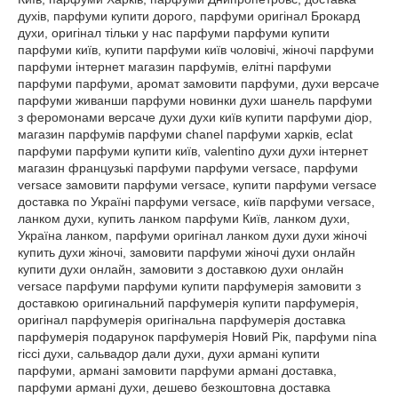
духів, парфуми купити дорого, парфуми оригінал Брокард
духи, оригінал тільки у нас парфуми парфуми купити
парфуми київ, купити парфуми київ чоловічі, жіночі парфуми
парфуми інтернет магазин парфумів, елітні парфуми
парфуми парфуми, аромат замовити парфуми, духи версаче
парфуми живанши парфуми новинки духи шанель парфуми
з феромонами версаче духи духи київ купити парфуми діор,
магазин парфумів парфуми chanel парфуми харків, eclat
парфуми парфуми купити київ, valentino духи духи інтернет
магазин французькі парфуми парфуми versace, парфуми
versace замовити парфуми versace, купити парфуми versace
доставка по Україні парфуми versace, київ парфуми versace,
ланком духи, купить ланком парфуми Київ, ланком духи,
Україна ланком, парфуми оригінал ланком духи духи жіночі
купить духи жіночі, замовити парфуми жіночі духи онлайн
купити духи онлайн, замовити з доставкою духи онлайн
versace парфуми парфуми купити парфумерія замовити з
доставкою оригинальний парфумерія купити парфумерія,
оригінал парфумерія оригінальна парфумерія доставка
парфумерія подарунок парфумерія Новий Рік, парфуми nina
ricci духи, сальвадор дали духи, духи армані купити
парфуми, армані замовити парфуми армані доставка,
парфуми армані духи, дешево безкоштовна доставка