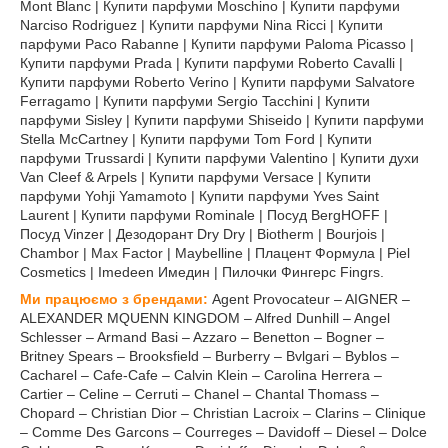
Mont Blanc | Купити парфуми Moschino | Купити парфуми
Narciso Rodriguez | Купити парфуми Nina Ricci | Купити
парфуми Paco Rabanne | Купити парфуми Paloma Picasso |
Купити парфуми Prada | Купити парфуми Roberto Cavalli |
Купити парфуми Roberto Verino | Купити парфуми Salvatore
Ferragamo | Купити парфуми Sergio Tacchini | Купити
парфуми Sisley | Купити парфуми Shiseido | Купити парфуми
Stella McCartney | Купити парфуми Tom Ford | Купити
парфуми Trussardi | Купити парфуми Valentino | Купити духи
Van Cleef & Arpels | Купити парфуми Versace | Купити
парфуми Yohji Yamamoto | Купити парфуми Yves Saint
Laurent | Купити парфуми Rominale | Посуд BergHOFF |
Посуд Vinzer | Дезодорант Dry Dry | Biotherm | Bourjois |
Chambor | Max Factor | Maybelline | Плацент Формула | Piel
Cosmetics | Imedeen Имедин | Пилочки Фингерс Fingrs.
Ми працюємо з брендами:
Agent Provocateur – AIGNER –
ALEXANDER MQUENN KINGDOM – Alfred Dunhill – Angel
Schlesser – Armand Basi – Azzaro – Benetton – Bogner –
Britney Spears – Brooksfield – Burberry – Bvlgari – Byblos –
Cacharel – Cafe-Cafe – Calvin Klein – Carolina Herrera –
Cartier – Celine – Cerruti – Chanel – Chantal Thomass –
Chopard – Christian Dior – Christian Lacroix – Clarins – Clinique
– Comme Des Garcons – Courreges – Davidoff – Diesel – Dolce