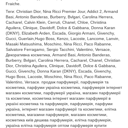
Fraiche.
Теги: Christian Dior, Nina Ricci Premier Jour, Addict 2, Armand
Basi, Antonio Banderas, Burberry, Bvlgari, Carolina Herrera,
Cacharel, Calvin Klein, Cerruti, Chanel, Chloe, Christina
Aguilera, Clinique, Davidoff, Dolce & Gabbana, Donna Karan
(DKNY), Elizabeth Arden, Escada, Giorgio Armani, Givenchy,
Gucci, Guerlain,Hugo Boss, Kenzo, Lacoste, Lancome, Lanvin,
Masaki Matsushima, Moschino, Nina Ricci, Paco Rabanne,
Salvatore Ferragamo, Sergio Tacchini, Valentino, Versace,
Декоративна косметика, Armand Basi, Antonio Banderas,
Burberry, Bvlgari, Carolina Herrera, Cacharel, Chanel, Christian
Dior, Christina Aguilera, Clinique, Davidoff, Dolce & Gabbana,
Gucci, Givenchy, Donna Karan (DKNY), Escada, Givenchy,
Hugo Boss, Lacoste, Moschino, Nina Ricci, Paco Rabanne,
Valentino, Versace. продаж парфумерії, парфумерія та
косметика, парфуми україна косметика, парфумерія інтернет
магазин косметики, парфумерії україна, магазин парфумерії
та косметики, косметика інтернет магазин парфумерії в
україні косметика та парфумерія, парфумерія, парфуми
україна, інтернет магазин парфумерії та косметики, елітна
косметика, магазини парфумерія, магазин косметики,
косметика київ дешева парфумерія, елітна парфумерія,
україна елітна парфумерія оптом парфумерія купити