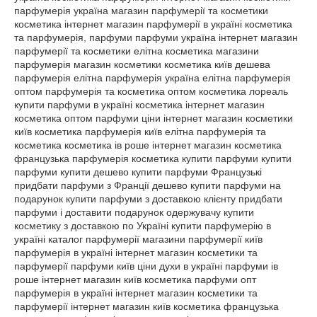
парфумерія україна магазин парфумерії та косметики
косметика інтернет магазин парфумерії в україні косметика
та парфумерія, парфуми парфуми україна інтернет магазин
парфумерії та косметики елітна косметика магазини
парфумерія магазин косметики косметика київ дешева
парфумерія елітна парфумерія україна елітна парфумерія
оптом парфумерія та косметика оптом косметика лореаль
купити парфуми в україні косметика інтернет магазин
косметика оптом парфуми ціни інтернет магазин косметики
київ косметика парфумерія київ елітна парфумерія та
косметика косметика ів роше інтернет магазин косметика
французька парфумерія косметика купити парфуми купити
парфуми купити дешево купити парфуми Французькі
придбати парфуми з Франції дешево купити парфуми на
подарунок купити парфуми з доставкою клієнту придбати
парфуми і доставити подарунок одержувачу купити
косметику з доставкою по Україні купити парфумерію в
україні каталог парфумерії магазини парфумерії київ
парфумерія в україні інтернет магазин косметики та
парфумерії парфуми київ ціни духи в україні парфуми ів
роше інтернет магазин київ косметика парфуми опт
парфумерія в україні інтернет магазин косметики та
парфумерії інтернет магазин київ косметика французька