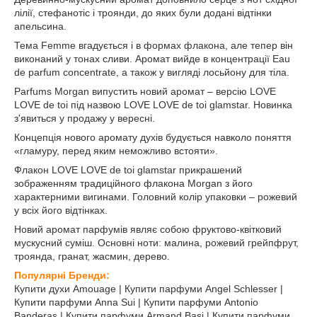
лілії, стефанотіс і троянди, до яких були додані відтінки
апельсина.
Тема Femme вгадується і в формах флакона, але тепер він
виконаний у тонах сливи. Аромат вийде в концентрації Eau
de parfum concentrate, а також у вигляді лосьйону для тіла.
Parfums Morgan випустить новий аромат – версію LOVE
LOVE de toi під назвою LOVE LOVE de toi glamstar. Новинка
з'явиться у продажу у вересні.
Концепція нового аромату духів будується навколо поняття
«гламуру, перед яким неможливо встояти».
Флакон LOVE LOVE de toi glamstar прикрашений
зображенням традиційного флакона Morgan з його
характерними вигинами. Головний колір упаковки – рожевий
у всіх його відтінках.
Новий аромат парфумів являє собою фруктово-квітковий
мускусний суміш. Основні ноти: малина, рожевий грейпфрут,
троянда, гранат, жасмин, дерево.
Популярні Бренди:
Купити духи Amouage | Купити парфуми Angel Schlesser |
Купити парфуми Anna Sui | Купити парфуми Antonio
Banderas | Купити парфуми Armand Basi | Купити парфуми