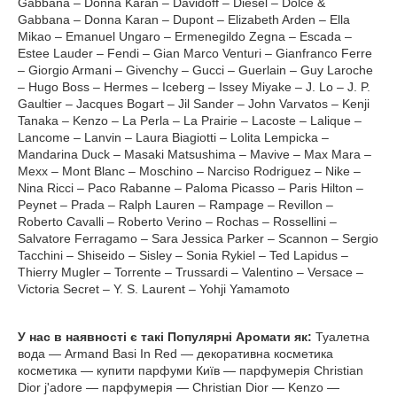
Gabbana – Donna Karan – Davidoff – Diesel – Dolce &
Gabbana – Donna Karan – Dupont – Elizabeth Arden – Ella
Mikao – Emanuel Ungaro – Ermenegildo Zegna – Escada –
Estee Lauder – Fendi – Gian Marco Venturi – Gianfranco Ferre
– Giorgio Armani – Givenchy – Gucci – Guerlain – Guy Laroche
– Hugo Boss – Hermes – Iceberg – Issey Miyake – J. Lo – J. P.
Gaultier – Jacques Bogart – Jil Sander – John Varvatos – Kenji
Tanaka – Kenzo – La Perla – La Prairie – Lacoste – Lalique –
Lancome – Lanvin – Laura Biagiotti – Lolita Lempicka –
Mandarina Duck – Masaki Matsushima – Mavive – Max Mara –
Mexx – Mont Blanc – Moschino – Narciso Rodriguez – Nike –
Nina Ricci – Paco Rabanne – Paloma Picasso – Paris Hilton –
Peynet – Prada – Ralph Lauren – Rampage – Revillon –
Roberto Cavalli – Roberto Verino – Rochas – Rossellini –
Salvatore Ferragamo – Sara Jessica Parker – Scannon – Sergio
Tacchini – Shiseido – Sisley – Sonia Rykiel – Ted Lapidus –
Thierry Mugler – Torrente – Trussardi – Valentino – Versace –
Victoria Secret – Y. S. Laurent – Yohji Yamamoto
У нас в наявності є такі Популярні Аромати як:
Туалетна
вода — Armand Basi In Red — декоративна косметика
косметика — купити парфуми Київ — парфумерія Christian
Dior j'adore — парфумерія — Christian Dior — Kenzo —