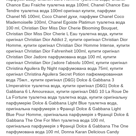
Chance Eau Fraiche туалетна вода 100ml, Chanel Chance Eau
Tendre туалетна вода 100ml оригінал купити, парфуми
Chanel N5 100ml, Coco Chanel духи, парфуми Chanel Coco
Mademoiselle 100ml, Chanel Egoiste Platimun туалетна вода
100 ml, Christian Dior Miss Dior Cherie Blooming Bouquet,
Christian Dior Miss Dior Cherie L Eau туалетна вода, купити
оригінал Christian Dior Addict 2, купити оригінал Christian Dior
Homme, купити оригінал Christian Dior Homme Intense, купити
оригінал Christian Dior Fahrenheit 100ml, купити оригінал
Christian Dior Jadore парфумована вода 100 ml, купити
оригінал Christian Dior j'adore l'absolu 100ml, купити оригінал
Christina Aguilera By Night парфумована вода 75ml, купити
оригінал Christina Aguilera Secret Potion пафюмированная
вода 75мл., купити оригінал (D&G) Dolce & Gabbana 3
LImperatrice туалетна вода, купити оригінал (D&G) Dolce &
Gabbana 6 L Amoureaux, купити оригінал D&G 10 La Roue De
La Fortune туалетна вода туалетна вода, купити оригінальну
парфумерію Dolce & Gabbana Light Blue туалетна вода,
оригінальна парфумерія з Франції Dolce & Gabbana Light
Blue Pour Homme, оригінальна парфумерія з Франції Dolce &
Gabbana The One For Men туалетна вода 100 ml,
оригінальна парфумерія з Франції Dolce & Gabbana The One
парфумована вода 100 ml, Donna Karan Delicious Candy