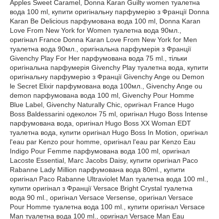
Apples Sweet Caramel, Donna Karan Guilty women туалетна
вода 100 ml, купити оригінальну парфумерію з Франції Donna
Karan Be Delicious парфумована вода 100 ml, Donna Karan
Love From New York for Women туалетна вода 90мл.,
оригінал France Donna Karan Love From New York for Men
туалетна вода 90мл., оригінальна парфумерія з Франції
Givenchy Play For Her парфумована вода 75 ml., тільки
оригінальна парфумерія Givenchy Play туалетна вода, купити
оригінальну парфумерію з Франції Givenchy Ange ou Demon
le Secret Elixir парфумована вода 100мл., Givenchy Ange ou
demon парфумована вода 100 ml, Givenchy Pour Homme
Blue Label, Givenchy Naturally Chic, оригінал France Hugo
Boss Baldessarini одеколон 75 ml, оригінал Hugo Boss Intense
парфумована вода, оригінал Hugo Boss XX Woman EDT
туалетна вода, купити оригінал Hugo Boss In Motion, оригінал
l'eau par Kenzo pour homme, оригінал l'eau par Kenzo Eau
Indigo Pour Femme парфумована вода 100 ml, оригінал
Lacoste Essential, Marc Jacobs Daisy, купити оригінал Paco
Rabanne Lady Million парфумована вода 80ml., купити
оригінал Paco Rabanne Ultraviolet Man туалетна вода 100 ml.,
купити оригінал з Франції Versace Bright Crystal туалетна
вода 90 ml., оригінал Versace Versense, оригінал Versace
Pour Homme туалетна вода 100 ml., купити оригінал Versace
Man туалетна вода 100 ml., оригінал Versace Man Eau