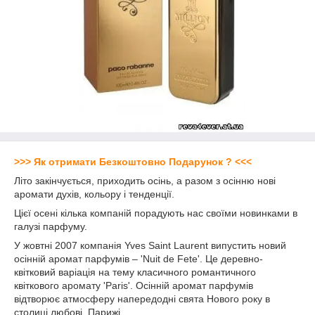
>>> Як отримати Безкоштовно Подарунок ? <<<
Літо закінчується, приходить осінь, а разом з осінню нові
аромати духів, кольору і тенденції.
Цієї осені кілька компаній порадують нас своїми новинками в
галузі парфуму.
У жовтні 2007 компанія Yves Saint Laurent випустить новий
осінній аромат парфумів – 'Nuit de Fеte'. Це деревно-
квітковий варіація на тему класичного романтичного
квіткового аромату 'Paris'. Осінній аромат парфумів
відтворює атмосферу напередодні свята Нового року в
столиці любові, Парижі.