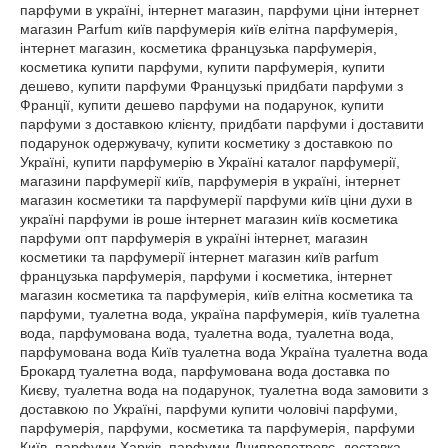
парфуми в україні, інтернет магазин, парфуми ціни інтернет
магазин Parfum київ парфумерія київ елітна парфумерія,
інтернет магазин, косметика французька парфумерія,
косметика купити парфуми, купити парфумерія, купити
дешево, купити парфуми Французькі придбати парфуми з
Франції, купити дешево парфуми на подарунок, купити
парфуми з доставкою клієнту, придбати парфуми і доставити
подарунок одержувачу, купити косметику з доставкою по
Україні, купити парфумерію в Україні каталог парфумерії,
магазини парфумерії київ, парфумерія в україні, інтернет
магазин косметики та парфумерії парфуми київ ціни духи в
україні парфуми ів роше інтернет магазин київ косметика
парфуми опт парфумерія в україні інтернет, магазин
косметики та парфумерії інтернет магазин київ parfum
французька парфумерія, парфуми і косметика, інтернет
магазин косметика та парфумерія, київ елітна косметика та
парфуми, туалетна вода, україна парфумерія, київ туалетна
вода, парфумована вода, туалетна вода, туалетна вода,
парфумована вода Київ туалетна вода Україна туалетна вода
Брокард туалетна вода, парфумована вода доставка по
Києву, туалетна вода на подарунок, туалетна вода замовити з
доставкою по Україні, парфуми купити чоловічі парфуми,
парфумерія, парфуми, косметика та парфумерія, парфуми
Київ, парфуми Харків, парфуми Днипропетровс, доставка