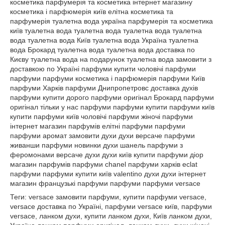
косметика парфумерія та косметика інтернет магазину
косметика і парфюмерія київ елітна косметика та
парфумерія туалетна вода україна парфумерія та косметика
київ туалетна вода туалетна вода туалетна вода туалетна
вода туалетна вода Київ туалетна вода Україна туалетна
вода Брокард туалетна вода туалетна вода доставка по
Києву туалетна вода на подарунок туалетна вода замовити з
доставкою по Україні парфуми купити чоловічі парфуми
парфуми парфуми косметика і парфюмерія парфуми Київ
парфуми Харків парфуми Днипропетровс доставка духів
парфуми купити дорого парфуми оригінал Брокард парфуми
оригінал тільки у нас парфуми парфуми купити парфуми київ
купити парфуми київ чоловічі парфуми жіночі парфуми
інтернет магазин парфумів елітні парфуми парфуми
парфуми аромат замовити духи духи версаче парфуми
живанши парфуми новинки духи шанель парфуми з
феромонами версаче духи духи київ купити парфуми діор
магазин парфумів парфуми chanel парфуми харків eclat
парфуми парфуми купити київ valentino духи духи інтернет
магазин французькі парфуми парфуми парфуми versace
Теги: versace замовити парфуми, купити парфуми versace, versace доставка по Україні, парфуми versace київ, парфуми versace, ланком духи, купити ланком духи, Київ ланком духи, Україна ланком парфуми оригінал, ланком духи, духи жіночі купить, жіночі парфуми замовити, жіночі парфуми, духи онлайн, купити духи онлайн замовити з доставкою, духи онлайн versace, парфуми, парфумерія, купити, парфумерія замовити з доставкою, оригинальний парфумерія купити, парфумерія оригінал, оригінальна парфумерія, парфуми доставка, парфумерія подарунок парфумерія, Новий Рік, парфуми nina ricci духи, сальвадор дали парфуми, духи армані купити, парфуми армані замовити, парфуми армані доставка, парфуми армані парфуми дешево, безкоштовна доставка парфуми дешево з безкоштовною доставкою по україні парфуми дешево брокард парфуми дешево парфуми дніпропетровськ, доставка парфуми дніпропетровськ, ніна річі парфуми замовити з доставкою, ніна річі духи, купити парфуми кензо, купити з доставкою додому, парфуми кензо з доставкою в офіс парфуми кензо безкоштовно, парфуми кензо безкоштовно, купити парфуми кензо в подарунок, парфуми туалетна вода купити, парфуми україна, парфуми україна, парфуми чоловічі купити з доставкою, парфуми чоловічі на подарунок парфуми чоловічі, найкращий аромат хіт сезону парфуми чоловічі, купити парфуми чоловічі з доставкою додому, парфуми чоловічі троєщина, парфуми чоловічі центр, парфуми чоловічі київ, парфуми чоловічі львів, чоловічі парфуми, парфумерія відгуки, парфуми з франції, аромат, аромат, аромат, аромат парфумів, купити аромат хто знає аромат парфумів, хто знає аромат парфумів, інтернет магазин парфумерія, купити туалетну воду, французькі парфуми, парфумерія, одеса парфумерія, одеса купити, парфумерія одеса, замовити парфумерія одеса, доставка парфумерія, одеса парфумерія, одеса доставка парфумерія, одеса парфумерія, в одесі парфумерія, київ купити парфумерію, інтернет магазин парфумерії україна продаж парфумерії, парфумерія і косметика, парфуми україна, парфумерія інтернет магазин, парфумерія україна, магазин парфумерії, інтернет магазин парфумерії в україні, парфумерія, парфуми парфуми україна інтернет магазин парфумерії, елітна парфумерія, магазини парфумерії, магазин київ дешева парфумерія елітна парфумерія україна, елітна парфумерія, елітна парфумерія, парфуми купити парфуми в україні, елітна парфумерія-інтернет магазин парфумерії, парфуми, ціни на парфумерію інтернет магазин, парфумерія в києві, парфумерія київ, елітна парфумерія, інтернет магазин BROCARD, французька парфумерія, купити парфуми, купити парфумерію, купити дешево духи в Брокарді, купити парфуми Французькі, купити парфуми з Франції, купити дешево парфуми на подарунок, купити парфуми з доставкою клієнту, придбати парфуми і доставити подарунок одержувачу, купити косметику з доставкою по Україні, купити парфумерію в україні, каталог парфумерії, магазини парфумерії Брокард, київ парфумерія, в україні інтернет магазин парфумерії парфуми київ, ціни духи в україні, парфуми ів роше інтернет магазин, київ парфуми, парфумерія в україні, інтернет магазин косметики та парфумерії, інтернет магазин київ Брокард, французька косметика, парфумерія та косметика, інтернет магазин елітної парфумерії київ, елітна парфумерія, парфуми, жіноча туалетна вода україна, жіноча парфумерія, косметика київ, туалетна вода чоловіча, туалетна вода жіноча, туалетна вода елітна, туалетна вода Діор, туалетна вода Шанель Київ, Крістіан Діор туалетна вода Україна, туалетна вода Брокард, туалетна вода елітна чоловіча, туалетна вода доставка по Києву, туалетна вода на подарунок туалетна вода замовити з доставкою по Україні парфуми купити чоловічі парфуми парфуми парфуми косметика і парфюмерія парфуми Київ парфуми Харків парфуми Днипропетровс доставка духів парфуми купити дорого парфуми оригінал Брокард парфуми оригінал тільки у нас парфуми парфуми купити парфуми київ купити парфуми київ чоловічі парфуми жіночі парфуми інтернет магазин парфумів елітні парфуми парфуми парфуми аромат замовити парфуми, духи версаче духи, живанши парфуми новинки духи шанель парфуми з феромонами версаче духи, духи київ купити парфуми діор, магазин парфумів парфуми chanel духи, харків eclat духи, парфуми купити, київ valentino духи, духи інтернет магазин французькі духи, парфуми парфуми versace versace замовити, парфуми versace купити, парфуми versace доставка по Україні, парфуми versace, київ парфуми versace, ланком парфуми купи, ланком парфуми Київ, ланком парфуми Україна, ланком парфуми оригінал ланком духи, духи жіночі купити жіночі парфуми замовити парфуми жіночі духи онлайн купити духи онлайн замовити з доставкою духи онлайн versace парфуми парфуми купити парфумерія замовити з доставкою оригинальний парфумерія купити парфуми оригінал парфумерія оригінальна парфумерія доставка парфумерія подарунок парфумерія Новий Рік, парфуми nina ricci парфуми сальвадор дали, парфуми, духи армані купити парфуми армані замовити парфуми армані доставка парфуми армані парфуми дешево безкоштовна доставка духи, дешево з безкоштовною доставкою по україні парфуми дешево, брокард парфуми дешево, парфуми дніпропетровськ, доставка парфуми дніпропетровськ, ніна річі парфуми замовити з доставкою, ніна річі парфуми купити парфуми, кензо купити з доставкою додому, парфуми кензо з доставкою в офіс, парфуми кензо безкоштовно, парфуми кензо безкоштовно купити парфуми, кензо в подарунок парфуми туалетна вода купити, духи україна парфуми україна парфуми чоловічі купити з доставкою парфуми чоловічі на подарунок парфуми чоловічі кращий аромат хіт сезону парфуми чоловічі купити парфуми чоловічі з доставкою додому парфуми чоловічі троєщина парфуми чоловічі центр парфуми чоловічі київ парфуми чоловічі львів парфуми чоловічі парфуми відгуки духи з франції аромат аромат аромат аромат парфумів купити аромат хто знає аромат парфумів хто знає аромат парфуму інтернет магазин парфуми купити туалетну воду французькі парфуми, парфумерія одеса парфумерія одеса купити парфумерія одеса замовити парфумерія одеса доставка парфумерія одеса парфумерія одеса доставка парфумерія одеса парфумерія в одесі парфумерія київ купити парфумерію інтернет магазин парфумерії україна продаж парфумерії парфумерія і косметика, парфуми україна косметика парфумерія інтернет магазин косметики парфумерія україна магазин парфумерії та косметики косметика інтернет магазин парфумерії в україні косметика та парфумерія, парфуми парфуми україна інтернет магазин парфумерії та косметики елітна косметика магазини парфумерія магазин косметики косметика київ дешева парфумерія елітна парфумерія україна елітна парфумерія оптом парфумерія та косметика оптом косметика лореаль купити парфуми в україні косметика інтернет магазин косметика оптом парфуми ціни інтернет магазин косметики київ косметика парфумерія київ елітна парфумерія та косметика косметика ів роше інтернет магазин косметика французька парфумерія косметика купити парфуми купити парфуми купити дешево купити парфуми Французькі придбати парфуми з Франції дешево купити парфуми на подарунок купити парфуми з доставкою клієнту придбати парфуми і доставити подарунок одержувачу купити косметику з доставкою по Україні купити парфумерію в україні каталог парфумерії магазини парфумерії київ парфумерія в україні інтернет магазин косметики та парфумерії духи київ ціни духи в україні парфуми ів роше інтернет магазин київ косметика парфуми опт парфумерія в україні інтернет магазин косметики та парфумерії інтернет магазин київ косметика французька косметика парфумерія та косметика інтернет магазину косметика і парфюмерія київ елітна косметика та парфумерія туалетна вода україна парфумерія та косметика київ туалетна вода туалетна вода туалетна вода туалетна вода туалетна вода Київ туалетна вода Україна туалетна вода Брокард туалетна вода туалетна вода доставка по Києву туалетна вода на подарунок туалетна вода замовити з доставкою по Україні парфуми купити чоловічі парфуми парфуми парфуми косметика і парфюмерія парфуми Київ парфуми Харків парфуми Днипропетровс доставка духів парфуми купити дорого парфуми оригінал Брокард парфуми оригінал тільки у нас парфуми парфуми купити парфуми київ купити парфуми київ чоловічі парфуми жіночі парфуми інтернет магазин парфумів елітні парфуми парфуми парфуми аромат замовити духи духи версаче парфуми живанши парфуми новинки духи шанель парфуми з феромонами версаче духи духи київ купити парфуми діор магазин парфумів парфуми chanel парфуми харків eclat парфуми парфуми купити київ valentino духи духи інтернет магазин французькі парфуми парфуми парфуми versace versace замовити парфуми versace купити парфуми versace доставка по Україні парфуми versace київ парфуми versace ланком парфуми купить ланком парфуми Київ ланком парфуми Україна ланком парфуми оригінал ланком духи духи жіночі купить духи жіночі замовити парфуми жіночі духи онлайн купити духи онлайн замовити з доставкою духи онлайн versace парфуми парфуми купити парфумерія замовити з доставкою оригинальний парфумерія купити парфуми оригінал парфумерія оригінальна парфумерія доставка парфумерія подарунок парфумерія Новий Рік парфуми nina ricci парфуми сальвадор дали духи духи армані купити парфуми армані замовити парфуми армані доставка духи армані парфуми дешево безкоштовна доставка парфуми дешево з безкоштовною доставкою по україні парфуми дешево брокард парфуми дешево парфуми дніпропетровськ доставка парфуми дніпропетровськ ніна річі парфуми замовити з доставкою ніна річі парфуми купити парфуми кензо купити з доставкою додому парфуми кензо з доставкою в офіс парфуми кензо безкоштовно парфуми кензо безкоштовно купити парфуми кензо в подарунок парфуми туалетна вода купити парфуми україна парфуми україна парфуми чоловічі купити з доставкою парфуми чоловічі на подарунок парфуми чоловічі кращий аромат хіт сезону парфуми чоловічі купити парфуми чоловічі з доставкою додому парфуми чоловічі троєщина парфуми чоловічі центр парфуми чоловічі київ парфуми чоловічі львів парфуми чоловічі парфуми відгуки духи з франції аромат аромат аромат аромат парфумів купити аромат х