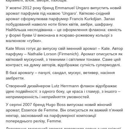
карамелі, алое, амбри, пахощів.
У жовтні 2012 року бренд Emmanuel Ungaro випустить новий
аромат парфумів під назвою 'Ungaro'. Квітково-східний
аромат сформулював парфумер Francis Kurkdjian. Запах
побудований навколо ноти білих квітів, амбри, шафрану.
Найбільша несподіванка – це оформлення флакона: ємність
у формі букви U виконана в яскраво-рожевому кольорі з
малюнком «губки».
Kate Moss готує до випуску свій іменний аромат – Kate. Автор
парфуму – Nathalie Lorson (Firmenich). Аромат описується як
квітковий мускусний, з темними і світлими тонами. Саме цей
контраст, на думку авторів, відображає сутність супермоделі.
В базі аромату – пачулі, сандал, мускус, ветивер, насіння
амбретти.
Створений дизайнером Lutz Herrmann флакон відображає
ідею подвійності: з одного боку, це краса і гламур, з іншого –
непримиренність і неприйняття умовностей.
У серпні 2007 бренд Hugo Boss випускає новий жіночий
аромат, Essence de Femme. Він описується як важкий п'янкий
нектар, заснований на парфумерної композиції
попереднього релізу, Femme.
Деревинно-мускусний аромат доповнило серце з нот східної