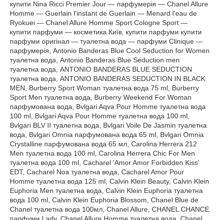
купити Nina Ricci Premier Jour — парфумерія — Chanel Allure
Homme — Guerlain l'instant de Guerlain — Menard l'eau de
Ryokuei — Chanel Allure Homme Sport Cologne Sport —
купити парфуми — косметика Київ, купити парфуми купити
парфуми оригінал — туалетна вода — парфуми Clinique —
парфумерія, Antonio Banderas Blue Cool Seduction for Women
туалетна вода, Antonio Banderas Blue Seduction men
туалетна вода, ANTONIO BANDERAS BLUE SEDUCTION
туалетна вода, ANTONIO BANDERAS SEDUCTION IN BLACK
MEN, Burberry Sport Woman туалетна вода 75 ml, Burberry
Sport Men туалетна вода, Burberry Weekend For Woman
парфумована вода, Bvlgari Aqva Pour Homme туалетна вода
100 ml, Bvlgari Aqva Pour Homme туалетна вода 100 ml,
Bvlgari BLV II туалетна вода, Bvlgari Voile De Jasmin туалетна
вода, Bvlgari Omnia парфумована вода 65 ml, Bvlgari Omnia
Crystalline парфумована вода 65 мл, Carolina Herrera 212
Men туалетна вода 100 ml, Carolina Herrera Chic For Men
туалетна вода 100 ml, Cacharel 'Amor Amor Forbidden Kiss'
EDT, Cacharel Noa туалетна вода, Cacharel Amor Pour
Homme туалетна вода 125 ml, Calvin Klein Beauty, Calvin Klein
Euphoria Men туалетна вода, Calvin Klein Euphoria туалетна
вода 100 ml, Calvin Klein Euphoria Blossom, Chanel Blue de
Chanel туалетна вода 100мл, Chanel Allure, CHANEL CHANCE
парфуми Lady, Chanel Allure Homme туалетна вода, Chanel