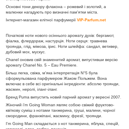
Основні тони декору флакона – рожевий і золотий, а
малюнки нагадують про визначні пам'ятки міста.
Інтернет-магазин елітної парфумерії
VIP-Parfum.net
Початкові ноти нового осіннього аромату духів: бергамот,
фіалка, флердораж, настурція. Ноти серця: травнева
троянда, глід, мімоза, ірис. Ноти шлейфа: сандал, ветивер,
дубовий мох, мускус.
Chanel оновив свій знаменитий аромат, випустивши версію
аромату Chanel No. 5 – Eau Premiere.
Більш легка, свіжа, м'яка інтерпретація N°5 була
сформульована парфумером Жаком Польжем. Вона
включає в себе всі оригінальні інгредієнти: абсолю троянди,
жасмин, неролі, іланг-іланг.
Бренд Puma випустить новий парний аромат у вересні 2007.
Жіночий i'm Going Woman являє собою свіжий фруктово-
квіткову суміш з нотами танжерина, груші, малини, чорної
смородини, франжіпані, жасмину, фрезії, троянди.
I'm Going Man складається з нот танжерина, яблука, спецій,