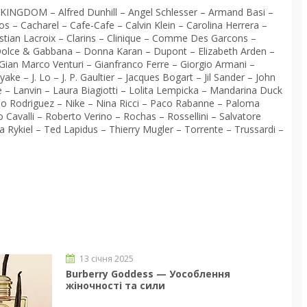
GDOM – Alfred Dunhill – Angel Schlesser – Armand Basi –
s – Cacharel – Cafe-Cafe – Calvin Klein – Carolina Herrera –
ristian Lacroix – Clarins – Clinique – Comme Des Garcons –
 Dolce & Gabbana – Donna Karan – Dupont – Elizabeth Arden –
ian Marco Venturi – Gianfranco Ferre – Giorgio Armani –
e – J. Lo – J. P. Gaultier – Jacques Bogart – Jil Sander – John
e – Lanvin – Laura Biagiotti – Lolita Lempicka – Mandarina Duck
 Rodriguez – Nike – Nina Ricci – Paco Rabanne – Paloma
 Cavalli – Roberto Verino – Rochas – Rossellini – Salvatore
a Rykiel – Ted Lapidus – Thierry Mugler – Torrente – Trussardi –
13 січня 2025
Burberry Goddess — Уособлення
жіночності та сили