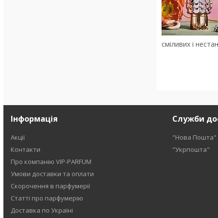
смiливих i неста
Інформація
Служби до
Акції
"Нова Пошта"
Контакти
"Укрпошта"
Про компанію VIP-PARFUM
Умови доставки та оплати
Скорочення в парфумерії
Статті про парфумерію
Доставка по Україні