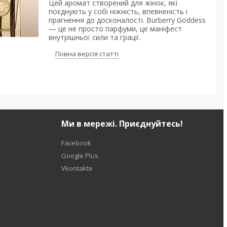
Цей аромат створений для жінок, які
поєднують у собі ніжність, впевненість і
прагнення до досконалості. Burberry Goddess
— це не просто парфуми, це маніфест
внутрішньої сили та грації.
Повна версія статті
Ми в мережі. Приєднуйтесь!
Facebook
Google Plus
Vkontakte