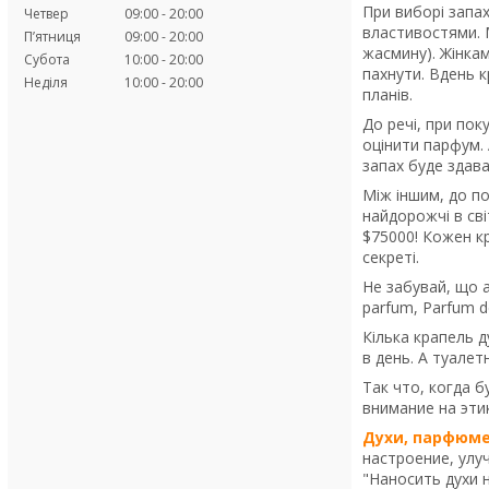
При виборі запах
Четвер
09:00
20:00
властивостями. М
Пʼятниця
09:00
20:00
жасмину). Жінкам
Субота
10:00
20:00
пахнути. Вдень к
Неділя
10:00
20:00
планів.
До речі, при по
оцінити парфум. 
запах буде здава
Між іншим, до по
найдорожчі в сві
$75000! Кожен кр
секреті.
Не забувай, що а
parfum, Parfum de
Кілька крапель д
в день. А туалет
Так что, когда 
внимание на эти
Духи, парфюме
настроение, улу
"Наносить духи 