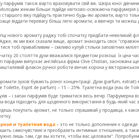
у парфумів також варто враховувати свій вік. Шкіра юної дівчини 
олодим жінкам більше підійде квітково-освіжаюча парфумерія (ар
 старшого віку підійдуть практично будь-які аромати, варто тіл
раще віддати перевагу більш легкі аромати, а ввечері ти можеш 
купці нового аромату раджу тобі спочатку придбати невеликий фл
Адже, як ми вже сказали вище, аромат знаходить своє "справжнє
тися тобі привабливим – сміливо купуй стільки заповітних міліліт
чатку 20 століття духи вважалися предметом розкоші. Їх ціна ча
ті парфуми випускає англійська фірма Clive Chistian, заснована ще
ишталевий флакон ручної роботи вінчає корона у вікторіанському
ромати зухов бувають різної концентрації. Духи (parfum, extrai
 Toilette, Esprit de parfum) – 15 – 25%. Туалетна вода (eau de Toil
ухів – і запах парфумів буде триматися весь вечір. Парфумерна в
на вода підходить для щоденного використання в будь-який час 
будешь покупать аромат, не только спрашивай у продавца, к как
кетку.
рная и туалетная вода
– это не только дополнение к одежде
чшить самочувствие и преобразить интимные отношения, а также
нужно лишь там, где вы хотите, чтобы вас целовали". Попробуем