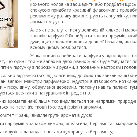
коханого чоловіка заощадити або придбати щось біл
спокусою придбати красивий флакончик з привабл
рекламному ролику демонструють гарну жінку, при
ароматом духів.
Але як не заплутатися у величезній кількості мар
запахів парфумів? Як вибрати запах парфумів, яки
духи, щоб запах зберігався довше? І взагалі, як
всьому цьому розібратися.
Жінка повинна вибирати парфуми у відповідності з
ет, що один і той же запах на двох різних жінок буде "звучати" п
і піти у підсумку з порожніми руками, зіпсованим настроєм і голо
сильно відрізняються від класичних, до яких так звикли наші ба
ні запахи. Майстри парфумерної індустрії відтворюють нотки не тіл
и – піску, диму, обвугленої деревини, тютюну і навіть паленої гуми
ться все-таки з натуральних інгредієнтів.
х ароматів найбільш чітко виділяються три напрямки: природні кві
ься на теплі (квіткові) і холодні (свіжі) напрямки.
мітет Франції виділяє групи ароматів духів:
ти парфумів з запахом лимона, апельсина, бергамота і мандарин
ати духів – лаванда, з нотами кумарину та бергамоту;