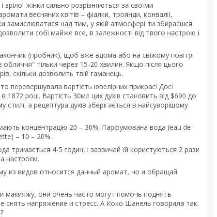
і зрілої жінки сильно розрізняються за своїми
омати весняних квітів – фіалки, троянди, конвалії,
ьки замислюватися над тим, у якій атмосфері ти збираєшся
дозволити собі майже все, в залежності від твого настрою і
акончик (пробник), щоб вже вдома або на свіжому повітрі
 обличчя" тільки через 15-20 хвилин. Якщо після цього
рів, скільки дозволить твій гаманець.
сто перевершувала вартість ювелірних прикрас! Досі
 в 1872 році. Вартість 30мл цих духів становить від $690 до
 стилі, а рецептура духів зберігається в найсуворішому
t) мають концентрацію 20 – 30%. Парфумована вода (eau de
ette) – 10 – 20%.
ода тримається 4-5 годин, і зазвичай їй користуються 2 рази
за настроєм.
ому из видов относится данный аромат, но и обращай
 и макияжу, они очень часто могут помочь поднять
 снять напряжение и стресс. А Коко Шанель говорила так:
?