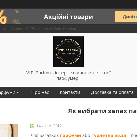
вул, Лугова, 12, ТРЦ Караван, Київ, Україна
VIP-Parfum - інтернет-магазин елітної
парфумерії
арфуми
Про нас
Контакти
Доставка та оплата
Як вибрати запах п
14 квітня 2012
Для багатьох
парфуми
або
туалетна вода
– по