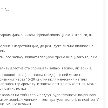
. д.);
 гарним флакончиком і привабливою ціною. Є нюанси, які
години. Сигаретний дим, до речі, дуже сильно впливає на
ин.
иємного запаху. Вивчати парфуми треба не з флаконів, а на
атить властивість сприймати запахи такими, які вони є.
головні ноти (початкова стадія) – в цей момент
иємним. Через 15-20 хвилин після нанесення на тіло
ий характер аромату. В залежності від стійкості, він може
 помітні, нотки.
 аромат на тобі і твоїй подрузі буде "звучати" по-різному.
також зовнішні чинники – температура і вологість повітря. У
ще більше неважкі.