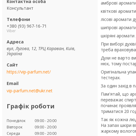
амброві аромати 
Консультант
квіткові аромати 
лісові аромати ду
+380 (93) 967-16-71
шипрові аромати 
Viber
шкіряні аромати 
При виборі духів
вул, Лугова, 12, ТРЦ Караван, Київ,
треба враховува
Україна
Духи не варто ви
нюх, тому поста
Оригінальна упак
https://vip-parfum.net/
тестерах.
За один захід в 
vip-parfum.net@ukr.net
Пам'ятай, що ар
переважає спирт
Графік роботи
починає проявлят
триматися 20 год
Так як кожна люд
Понеділок
09:00
20:00
На запах шкіри в
Вівторок
09:00
20:00
жаркому вологом
Середа
09:00
20:00