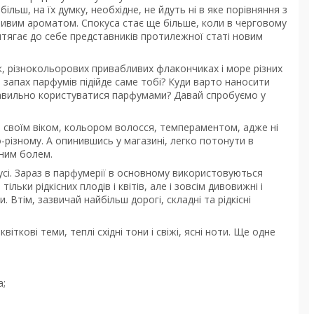
ьш, на їх думку, необхідне, не йдуть ні в яке порівняння з
ивим ароматом. Спокуса стає ще більше, коли в черговому
тягає до себе представників протилежної статі новим
ок, різнокольорових привабливих флакончиках і море різних
й запах парфумів підійде саме тобі? Куди варто наносити
 правильно користуватися парфумами? Давай спробуємо у
і своїм віком, кольором волосся, темпераментом, адже ні
о-різному. А опинившись у магазині, легко потонути в
вним болем.
бусі. Зараз в парфумерії в основному використовуються
ьки рідкісних плодів і квітів, але і зовсім дивовижні і
. Втім, зазвичай найбільш дорогі, складні та рідкісні
ткові теми, теплі східні тони і свіжі, ясні ноти. Ще одне
а;