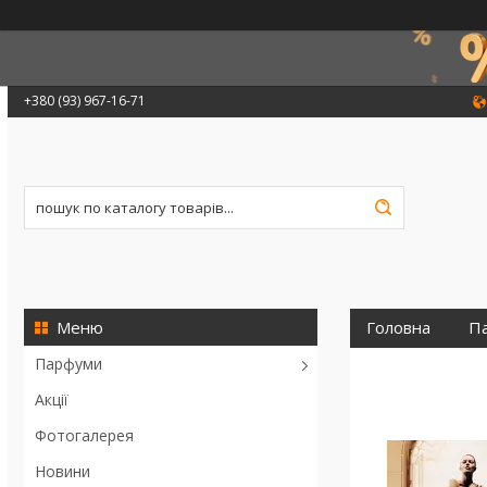
+380 (93) 967-16-71
Головна
П
Парфуми
Акції
Фотогалерея
Новини