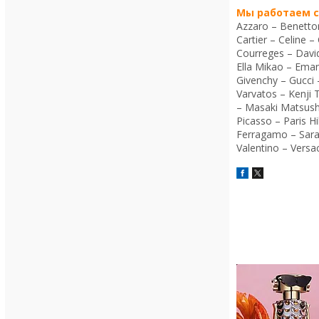
Мы работаем с
Azzaro – Benetton
Cartier – Celine 
Courreges – Davi
Ella Mikao – Eman
Givenchy – Gucci 
Varvatos – Kenji 
– Masaki Matsush
Picasso – Paris H
Ferragamo – Sara 
Valentino – Versa