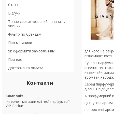
Статті
Відгуки
Товар сертифікований - значить
якісний?
Фільтр по брендам
Про магазини
для кого не секр
Як оформити замовлення?
різноманітності 
Про нас
Сучасні парфуми 
штучно синтезова
Доставка та оплата
незвичайні запах
аромати народжую
Контакти
Серед парфумерни
ділення відбуваєт
А парфумерний ко
Інтернет-магазин елітної парфумерії
цитрусові арома
VIP-Parfum
папоротеві аром