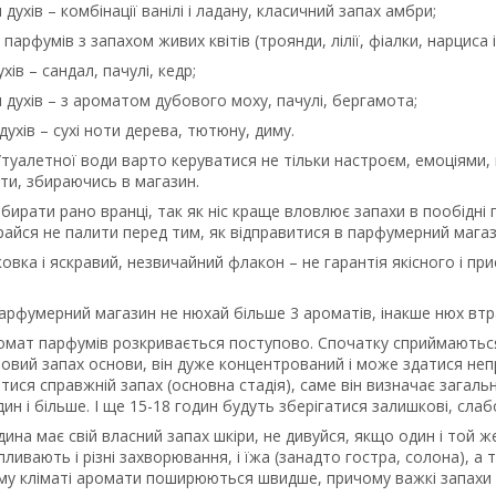
духів – комбінації ванілі і ладану, класичний запах амбри;
парфумів з запахом живих квітів (троянди, лілії, фіалки, нарциса і т
хів – сандал, пачулі, кедр;
духів – з ароматом дубового моху, пачулі, бергамота;
духів – сухі ноти дерева, тютюну, диму.
/туалетної води варто керуватися не тільки настроєм, емоціями,
ти, збираючись в магазин.
бирати рано вранці, так як ніс краще вловлює запахи в пообідні 
райся не палити перед тим, як відправитися в парфумерний магаз
овка і яскравий, незвичайний флакон – не гарантія якісного і пр
парфумерний магазин не нюхай більше 3 ароматів, інакше нюх втр
омат парфумів розкривається поступово. Спочатку сприймаються 
овий запах основи, він дуже концентрований і може здатися непр
ися справжній запах (основна стадія), саме він визначає загальн
ин і більше. І ще 15-18 годин будуть зберігатися залишкові, слабо
ина має свій власний запах шкіри, не дивуйся, якщо один і той же
пливають і різні захворювання, і їжа (занадто гостра, солона), а 
у кліматі аромати поширюються швидше, причому важкі запахи 