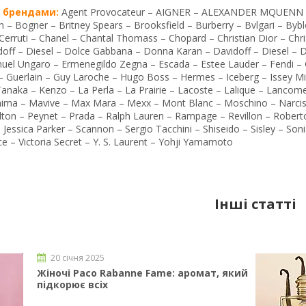
 брендами:
Agent Provocateur – AIGNER – ALEXANDER MQUENN KIN
 – Bogner – Britney Spears – Brooksfield – Burberry – Bvlgari – Byblo
– Cerruti – Chanel – Chantal Thomass – Chopard – Christian Dior – Ch
doff – Diesel – Dolce Gabbana – Donna Karan – Davidoff – Diesel –
uel Ungaro – Ermenegildo Zegna – Escada – Estee Lauder – Fendi – G
– Guerlain – Guy Laroche – Hugo Boss – Hermes – Iceberg – Issey Miyak
Tanaka – Kenzo – La Perla – La Prairie – Lacoste – Lalique – Lancom
ima – Mavive – Max Mara – Mexx – Mont Blanc – Moschino – Narciso
ilton – Peynet – Prada – Ralph Lauren – Rampage – Revillon – Roberto
Jessica Parker – Scannon – Sergio Tacchini – Shiseido – Sisley – Soni
ce – Victoria Secret – Y. S. Laurent – Yohji Yamamoto
Інші статті
20 січня 2025
Жіночі Paco Rabanne Fame: аромат, який
пiдкорює всіх