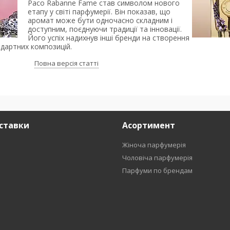
Paco Rabanne Fame став символом нового
етапу у свiтi парфумерiї. Вiн показав, що
аромат може бути одночасно складним i
доступним, поєднуючи традицiї та iнновацiї.
Його успiх надихнув iншi бренди на створення
ндартних композицiй.
Повна версія статті
ставки
Асортимент
Жіноча парфумерія
Чоловіча парфумерія
Парфуми по брендам