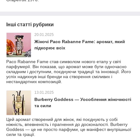
Інші статті рубрики
20.01.2025
Жіночі Paco Rabanne Fame: аромат, який
пiдкорює всіх
Paco Rabanne Fame став символом нового етапу у свiтi
парфумерiї. Вiн показав, що аромат може бути одночасно
складним i доступним, поєднуючи традицiї та iнновацiї. Його
успiх надихнув iншi бренди на створення смiливих i
нестандартних композицiй.
13.01.2025
Burberry Goddess — Уособлення жіночності
та сили
Цей аромат створений для жінок, які поєднують у собі
ніжність, впевненість і прагнення до досконалості. Burberry
Goddess — це не просто парфуми, це маніфест внутрішньої
сили та грації.