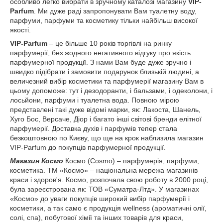
особливо легко вибрати в зручному каталозі магазину
VIP-
Parfum
. Ми дуже раді запропонувати Вам туалетну воду,
парфуми, парфуми та косметику тільки найбільш високої
якості.
VIP-Parfum
– це більше 10 років торгівлі на ринку
парфумерії, без жодного негативного відгуку про якість
парфумерної продукції. З нами Вам буде дуже зручно і
швидко підібрати і замовити подарунок близькій людині, а
величезний вибір косметики та парфумерії магазину Вам в
цьому допоможе: тут і дезодоранти, і бальзами, і одеколони, і
лосьйони, парфуми і туалетна вода. Повною мірою
представлені такі дуже відомі марки, як: Лакоста, Шанель,
Хуго Бос, Версаче, Діор і багато інші світові бренди елітної
парфумерії. Доставка духів і парфумів тепер стала
безкоштовною по Києву, що ще на крок наблизила магазин
VIP-Parfum до покупців парфумерної продукції.
Магазин Космо
Космо (Cosmo) – парфумерія, парфуми,
косметика. ТМ «Космо» – національна мережа магазинів
краси і здоров'я. Космо, розпочала свою роботу в 2000 році,
була зареєстрована як: ТОВ «Суматра-Лтд». У магазинах
«Космо» до уваги покупців широкий вибір парфумерії і
косметики, а так само є продукція wellness (ароматичні олії,
солі, спа), побутової хімії та інших товарів для краси,