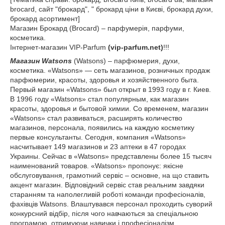
brocard, сайт "брокард", " брокард ціни в Києві, брокард духи,
брокард асортимент]
Магазин Брокард (Brocard) – парфумерія, парфуми,
косметика.
Інтернет-магазин VIP-Parfum
(vip-parfum.net)
!!!
Магазин Watsons
(Watsons) – парфюмерия, духи,
косметика. «Watsons» — сеть магазинов, розничных продаж
парфюмерии, красоты, здоровья и хозяйственного быта.
Первый магазин «Watsons» был открыт в 1993 году в г. Киев.
В 1996 году «Watsons» стал популярным, как магазин
красоты, здоровья и бытовой химии. Со временем, магазин
«Watsons» стал развиваться, расширять количество
магазинов, персонала, появились на каждую косметику
первые консультанты. Сегодня, компания «Watsons»
насчитывает 149 магазинов и 23 аптеки в 47 городах
Украины. Сейчас в «Watsons» представлены более 15 тысяч
наименований товаров. «Watsons» пропонує: якісне
обслуговування, грамотний сервіс – основне, на що ставить
акцент магазин. Відповідний сервіс став реальним завдяки
старанням та наполегливій роботі команди професіоналів,
фахівців Watsons. Влаштувався персонал проходить суворий
конкурсний відбір, після чого навчаються за спеціальною
програмою, отримуючи навички і професіоналізм.