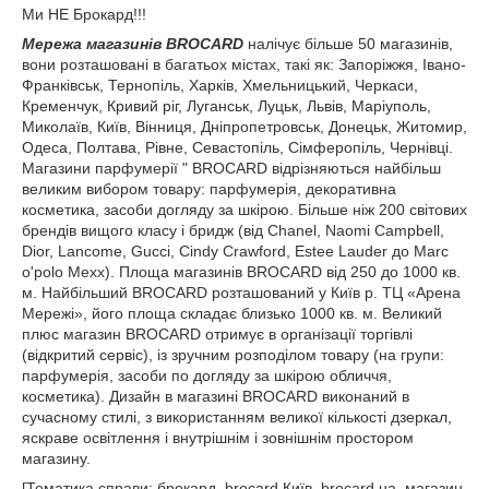
Ми НЕ Брокард!!!
Мережа магазинів BROCARD
налічує більше 50 магазинів,
вони розташовані в багатьох містах, такі як: Запоріжжя, Івано-
Франківськ, Тернопіль, Харків, Хмельницький, Черкаси,
Кременчук, Кривий ріг, Луганськ, Луцьк, Львів, Маріуполь,
Миколаїв, Київ, Вінниця, Дніпропетровськ, Донецьк, Житомир,
Одеса, Полтава, Рівне, Севастопіль, Сімферопіль, Чернівці.
Магазини парфумерії " BROCARD відрізняються найбільш
великим вибором товару: парфумерія, декоративна
косметика, засоби догляду за шкірою. Більше ніж 200 світових
брендів вищого класу і бридж (від Chanel, Naomi Campbell,
Dior, Lancome, Gucci, Cindy Crawford, Estee Lauder до Marc
o'polo Mexx). Площа магазинів BROCARD від 250 до 1000 кв.
м. Найбільший BROCARD розташований у Київ р. ТЦ «Арена
Мережі», його площа складає близько 1000 кв. м. Великий
плюс магазин BROCARD отримує в організації торгівлі
(відкритий сервіс), із зручним розподілом товару (на групи:
парфумерія, засоби по догляду за шкірою обличчя,
косметика). Дизайн в магазині BROCARD виконаний в
сучасному стилі, з використанням великої кількості дзеркал,
яскраве освітлення і внутрішнім і зовнішнім простором
магазину.
[Тематика справи: брокард, brocard Київ, brocard ua, магазин