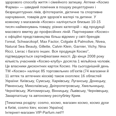
здорового способу життя і сімейного затишку. Аптеки «Космо
Фарма» — швидкий помічник в пошуку рецептурних і
безрецептурних ліків, фітотерапія, дієтичне та спортивне
харчування, товарів для здоров'я матері та дитини. У
кожному з магазинів «Космо» налічується близько 10-15
тисяч найменувань товару, різних категорій – від продукції
масового вжитку до професійних ліній. Партнерами «Космо»
є офіційні представництва більш відомих у світі брендів:
l'oreal, Schwarzkopf, Max Factor, Colgate & Palmolive, Nivea,
Natural Sea Beauty, Gillette, Calvin Klein, Garnier, Vichy, Nina
Ricci, Lierac і багато інших. Вся продукція Космо",
підтверджується сертифікатами якості. До кінця 2008 року
кількість учасників «Космо-клубу» досягла 1 мільйона чоловік.
Це власники дисконтних карток Космо. На сьогоднішній день
ТМ «Космо» налічує 85 торговельних об'єктів (74 магазини й
11 аптек та аптечних кіосків) також охоплює 16 областей
України: Київську, Сумську, Харківську, Луганську, Донецьку,
Рівненську, Миколаївську, Дніпропетровську, Хмельницьку,
Чернігівську, Житомирську, Вінницьку, Львівську, Чернівецьку,
Закарпатську та автономну республіку Крим.
[Тематика розділу: cosmo, космо, магазин космо, космо духи
в Київі, cosmo kiev, космо Україна]
Інтернет-магазин VIP-Parfum.net!!!