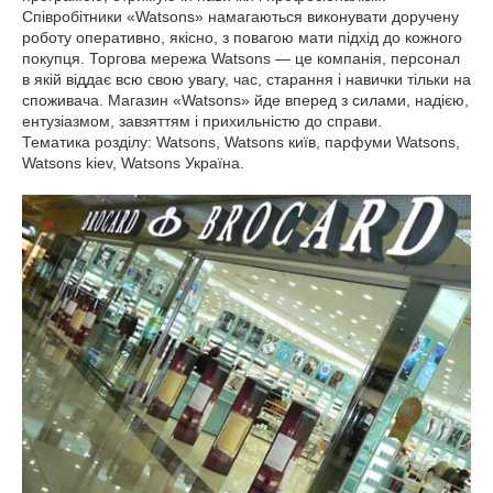
Співробітники «Watsons» намагаються виконувати доручену
роботу оперативно, якісно, з повагою мати підхід до кожного
покупця. Торгова мережа Watsons — це компанія, персонал
в якій віддає всю свою увагу, час, старання і навички тільки на
споживача. Магазин «Watsons» йде вперед з силами, надією,
ентузіазмом, завзяттям і прихильністю до справи.
Тематика розділу: Watsons, Watsons київ, парфуми Watsons,
Watsons kiev, Watsons Україна.