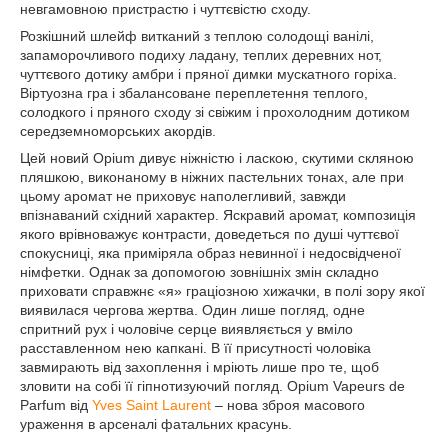
невгамовною пристрастю і чуттєвістю сходу.
Розкішний шлейф витканий з теплою солодощі ванілі,
запаморочливого подиху ладану, теплих деревних нот,
чуттєвого дотику амбри і пряної димки мускатного горіха.
Віртуозна гра і збалансоване переплетення теплого,
солодкого і пряного сходу зі свіжим і прохолодним дотиком
середземноморських акордів.
Цей новий Opium дивує ніжністю і ласкою, скутими скляною
пляшкою, виконаному в ніжних пастельних тонах, але при
цьому аромат не приховує наполегливий, завжди
впізнаваний східний характер. Яскравий аромат, композиція
якого врівноважує контрасти, доведеться по душі чуттєвої
спокусниці, яка приміряла образ невинної і недосвідченої
німфетки. Однак за допомогою зовнішніх змін складно
приховати справжнє «я» граціозною хижачки, в полі зору якої
виявилася чергова жертва. Один лише погляд, одне
спритний рух і чоловіче серце виявляється у вміло
расставленном нею капкані. В її присутності чоловіка
завмирають від захоплення і мріють лише про те, щоб
зловити на собі її гіпнотизуючий погляд. Opium Vapeurs de
Parfum від
Yves Saint Laurent
– нова зброя масового
ураження в арсеналі фатальних красунь.