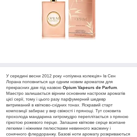
У середині весни 2012 року «опіумна колекція» Ів Сен
Лорана поповниться ще одним новим ароматом для
прекрасних дам під назвою
Opium Vapeurs de Parfum
.
Маестро залишається вірним основним настроєм ароматів
цієї серії, тому і цього разу парфумерний шедевр
витриманий в квітково-східних тонах. Яскравий старт
композиції забирає у вир свіжості і прянощі. Тут соковита
прохолода мандарина хитромудро переплітається з пряною
гіркотою рожевого перцю. Запашне квіткове серце всипане
легкими і ніжними пелюстками невинного жасмину і
сонячного флердоранжу. Базові ноти аромату розкриваються